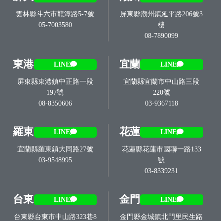
雲林縣斗六市龍潭路5-7號
屏東縣潮州鎮延平路206號3
05-7003580
樓
08-7890099
東港
宜蘭
LINE
LINE
屏東縣東港鎮中正路一段
宜蘭縣宜蘭市中山路三段
197號
220號
08-8350606
03-9367118
羅東
花蓮
LINE
LINE
宜蘭縣羅東鎮大同路27號
花蓮縣花蓮市國聯一路133
03-9548995
號
03-8339231
台東
金門
LINE
LINE
台東縣台東市中山路323巷8
金門縣金城鎮北門里民生路