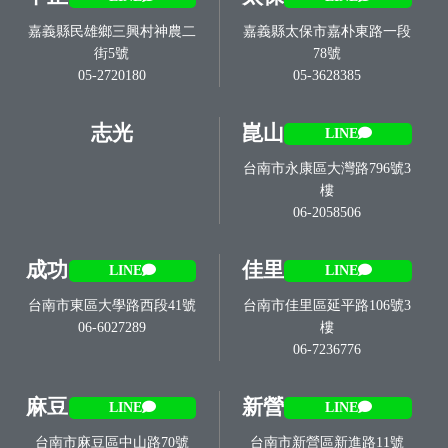
嘉義縣民雄鄉三興村神農二
嘉義縣太保市嘉朴東路一段
街5號
78號
05-2720180
05-3628385
志光
崑山
LINE
台南市永康區大灣路796號3
樓
06-2058506
成功
佳里
LINE
LINE
台南市東區大學路西段41號
台南市佳里區延平路106號3
06-6027289
樓
06-7236776
麻豆
新營
LINE
LINE
台南市麻豆區中山路70號
台南市新營區新進路11號