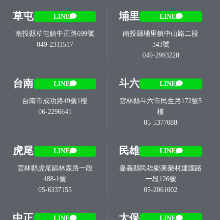
草屯
埔里
LINE
LINE
南投縣草屯鎮中正路699號
南投縣埔里鎮中山路二段
049-2311517
343號
049-2993228
台南
斗六
LINE
LINE
台南市成功路49號1樓
雲林縣斗六市民生路172號5
06-2296641
樓
05-5377088
虎尾
民雄
LINE
LINE
雲林縣虎尾鎮林森路一段
嘉義縣民雄鄉東榮村建國路
488-1號
一段126號
05-6337155
05-2061002
中正
太保
LINE
LINE