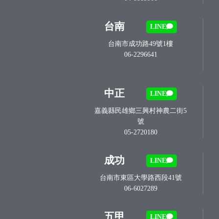
台南
LINE
台南市成功路49號1樓
06-2296641
中正
LINE
嘉義縣民雄鄉三興村神農二街5
號
05-2720180
成功
LINE
台南市東區大學路西段41號
06-6027289
五甲
LINE