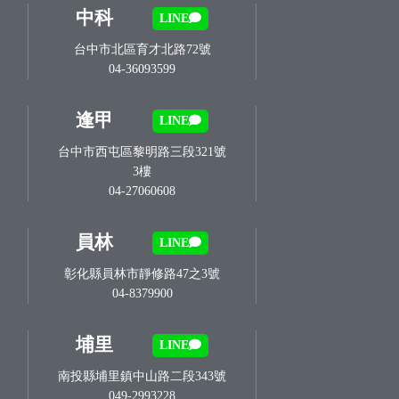
中科
LINE
台中市北區育才北路72號
04-36093599
逢甲
LINE
台中市西屯區黎明路三段321號
3樓
04-27060608
員林
LINE
彰化縣員林市靜修路47之3號
04-8379900
埔里
LINE
南投縣埔里鎮中山路二段343號
049-2993228