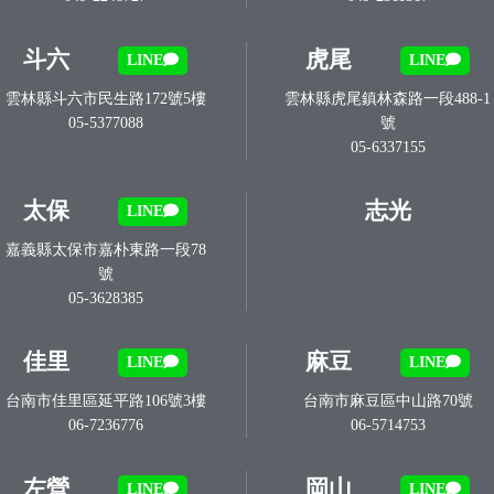
斗六
虎尾
LINE
LINE
雲林縣斗六市民生路172號5樓
雲林縣虎尾鎮林森路一段488-1
05-5377088
號
05-6337155
太保
志光
LINE
嘉義縣太保市嘉朴東路一段78
號
05-3628385
佳里
麻豆
LINE
LINE
台南市佳里區延平路106號3樓
台南市麻豆區中山路70號
06-7236776
06-5714753
左營
岡山
LINE
LINE