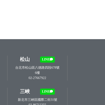
松山
LINE
台北市松山區八德路四段678號
6樓
02-27667922
三峽
LINE
新北市三峽區國際二街31號
02-86712255