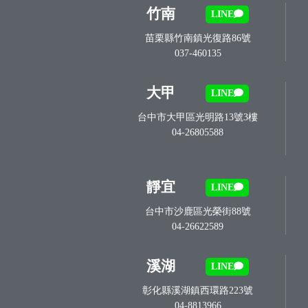
竹南
LINE
苗栗縣竹南鎮光復路86號
037-460135
大甲
LINE
台中市大甲區光明路13號3樓
04-26805588
靜宜
LINE
台中市沙鹿區光榮街88號
04-26622589
溪湖
LINE
彰化縣溪湖鎮西環路223號
04-8813966