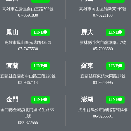
高雄市左營區自由三路302號
高雄市岡山區維新東街9號
07-3591830
07-6221100
鳳山
屏大
LINE
LINE
高雄市鳳山區光遠路428號
雲林縣斗六市龍潭路5-7號
07-7475530
05-7003580
宜蘭
羅東
LINE
LINE
宜蘭縣宜蘭市中山路三段220號
宜蘭縣羅東鎮大同路27號
03-9367118
03-9548995
金門
澎湖
LINE
LINE
金門縣金城鎮北門里民生路33-
澎湖縣馬公市陽明路2號4樓
1號
06-9266591
082-372555