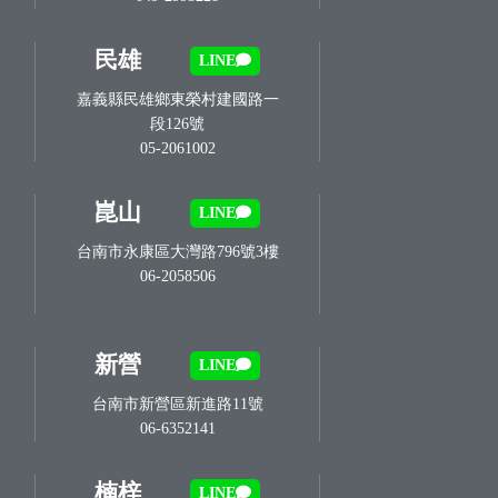
民雄
LINE
嘉義縣民雄鄉東榮村建國路一
段126號
05-2061002
崑山
LINE
台南市永康區大灣路796號3樓
06-2058506
新營
LINE
台南市新營區新進路11號
06-6352141
楠梓
LINE