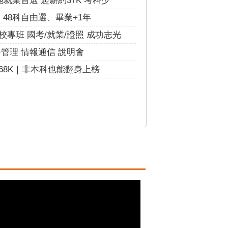
48科自由選、畢業+1年
專班 國考/就業/證照 成功志光
管理 情報通信 說明會
68K｜非本科也能翻身上榜