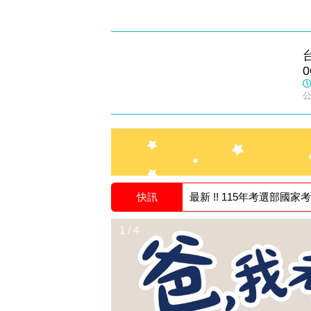
成功志光
0
數位學院
快訊
最新 !! 115年考選部國
1 / 4