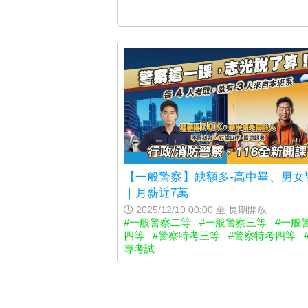
【一般警察】缺額多-高中畢、男女
｜月薪近7萬
2025/12/19 00:00 至 長期開放
#一般警察二等
#一般警察三等
#一般
四等
#警察特考三等
#警察特考四等
專考試