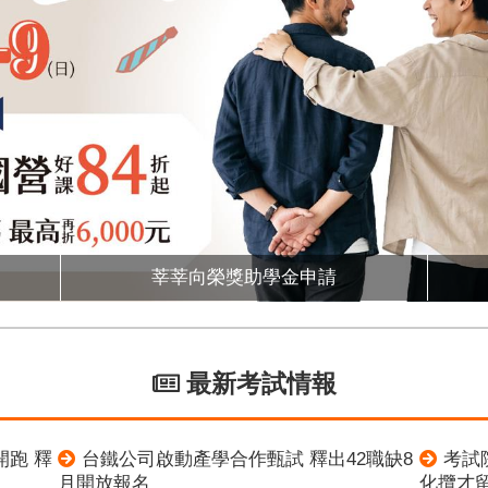
莘莘向榮獎助學金申請
最新考試情報
開跑 釋
台鐵公司啟動產學合作甄試 釋出42職缺8
考試
月開放報名
化攬才