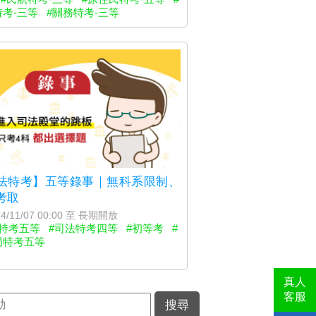
考-三等
#關務特考-三等
法特考】五等錄事｜無科系限制、
考取
4/11/07 00:00 至 長期開放
法特考五等
#司法特考四等
#初等考
#
局特考五等
真人
客服