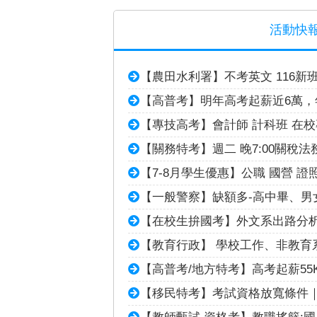
活動快
【農田水利署】不考英文 116新
【高普考】明年高考起薪近6萬，
【專技高考】會計師 計科班 在校
【關務特考】週二 晚7:00關稅法
【7-8月學生優惠】公職 國營 證
【一般警察】缺額多-高中畢、男
【在校生拚國考】外文系出路分
【教育行政】 學校工作、非教育
【高普考/地方特考】高考起薪55
【移民特考】考試資格放寬條件
【教師甄試 資格考】教職搖籃:國小