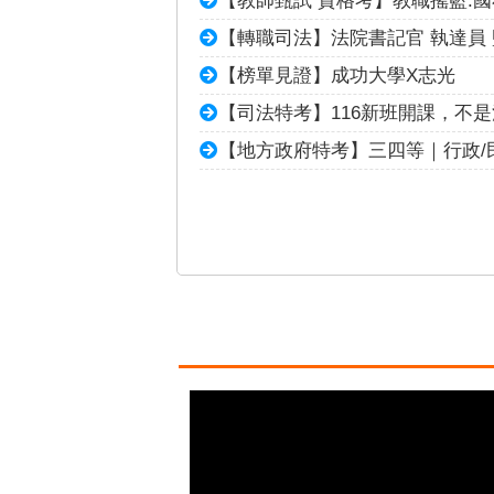
【轉職司法】法院書記官 執達員 
【榜單見證】成功大學X志光
【司法特考】116新班開課，不
【地方政府特考】三四等｜行政/