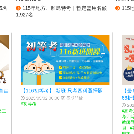
5名
115年地方、離島特考｜暫定需用名額
11
1,927名
【116初等考】 新班 只考四科選擇題
自由
【最新
66折
2025/05/02 00:00 至 長期開放
#初等考
202
局三
#高考
考四
教師
員
#
四等