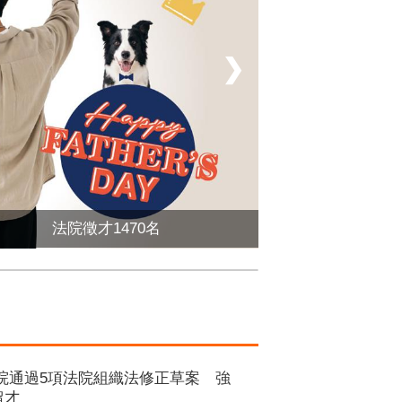
❯
法院徵才1470名
院通過5項法院組織法修正草案 強
留才