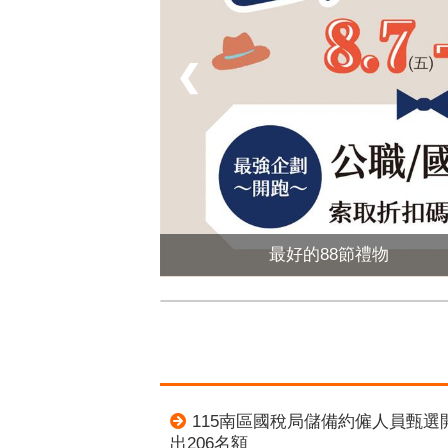
❮
最好的88節禮物
115南區國稅局儲備約僱人員甄選
出206名額