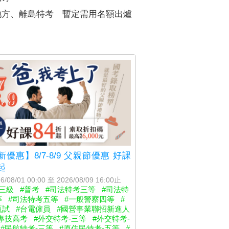
5地方、離島特考 暫定需用名額出爐
優惠】8/7-8/9 父親節優惠 好課
起
6/08/01 00:00 至 2026/08/09 16:00止
三級
#普考
#司法特考三等
#司法特
等
#司法特考五等
#一般警察四等
#
甄試
#台電僱員
#國營事業聯招新進人
專技高考
#外交特考-三等
#外交特考-
#民航特考-三等
#原住民特考-五等
#