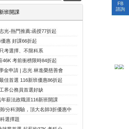
FB
諮詢
新班開課
光-熱門推薦:函授77折起
節優惠 好課66折起
只考選擇、不限科系
薪46K 考前衝榜限時84折起
學金申請 | 志光 林進榮慈善會
佳首選 116新班優惠86折起
工界公務員首選好缺
萬年薪法政職涯116新班開課
測/分科測驗，頂大名師3折優惠中
四科選擇題
就業首選 起薪約37K 考科少