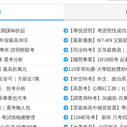
報
班開課86折起
【專技證照】考證照找成功志
年假最高30天
【最新優惠】8/7-8/9 父親
專班 證照輕鬆考
【司法特考】五等庭務員｜
務 選考分析
【國營事業】10/18招考 起
照 最高折萬元
115莘莘向榮-大學院校獎助
女皆可｜月薪近7萬
【外交特考】外文、政治系最
析、投考分析
【高普考】公職社工師｜社
系畢業也可考
【調查局特考】30歲前-百
K｜選考懶人包
【雲嘉南高中補習首選】學
｜考試情報總整理
【116初等考】 新班 只考
/中等/幼教/特教
【台電僱員】 分區報名 在地