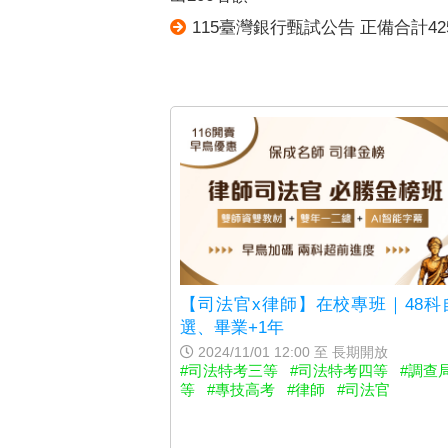
115臺灣銀行甄試公告 正備合計42
【司法官x律師】在校專班｜48科
選、畢業+1年
2024/11/01 12:00 至 長期開放
#司法特考三等
#司法特考四等
#調查
等
#專技高考
#律師
#司法官