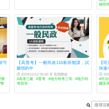
移民特
皆可
【高普考】一般民政116新班開課，試
【司
聽預約中
快速
2024/11/12 00:00 至 長期開放
202
警察
#高考三級
#普考
#地方特考三等
#地方特
#司
#警
考四等
國安