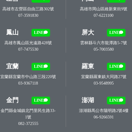
高雄市左營區自由三路302號
高雄市岡山區維新東街9號
07-3591830
07-6221100
鳳山
屏大
LINE
LINE
高雄市鳳山區光遠路428號
雲林縣斗六市龍潭路5-7號
07-7475530
05-7003580
宜蘭
羅東
LINE
LINE
宜蘭縣宜蘭市中山路三段220號
宜蘭縣羅東鎮大同路27號
03-9367118
03-9548995
金門
澎湖
LINE
LINE
金門縣金城鎮北門里民生路33-
澎湖縣馬公市陽明路2號4樓
1號
06-9266591
082-372555