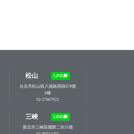
松山
LINE
台北市松山區八德路四段678號
6樓
02-27667922
三峽
LINE
新北市三峽區國際二街31號
02-86712255