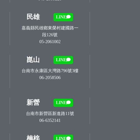
民雄
LINE
嘉義縣民雄鄉東榮村建國路一
段126號
05-2061002
崑山
LINE
台南市永康區大灣路796號3樓
06-2058506
新營
LINE
台南市新營區新進路11號
06-6352141
楠梓
LINE