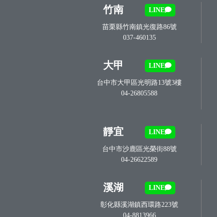
竹南
LINE
苗栗縣竹南鎮光復路86號
037-460135
大甲
LINE
台中市大甲區光明路13號3樓
04-26805588
靜宜
LINE
台中市沙鹿區光榮街88號
04-26622589
溪湖
LINE
彰化縣溪湖鎮西環路223號
04-8813966