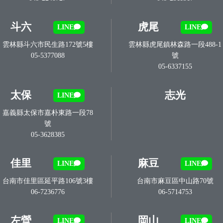
斗六
虎尾
LINE
LINE
雲林縣斗六市民生路172號5樓
雲林縣虎尾鎮林森路一段488-1
05-5377088
號
05-6337155
太保
志光
LINE
嘉義縣太保市嘉朴東路一段78
號
05-3628385
佳里
麻豆
LINE
LINE
台南市佳里區延平路106號3樓
台南市麻豆區中山路70號
06-7236776
06-5714753
左營
岡山
LINE
LINE