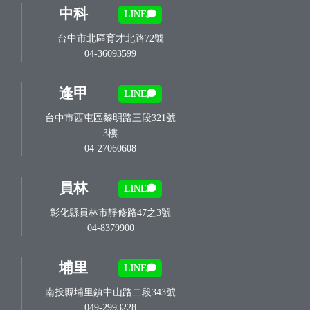
中科
LINE
台中市北區育才北路72號
04-36093599
逢甲
LINE
台中市西屯區黎明路三段321號
3樓
04-27060608
員林
LINE
彰化縣員林市靜修路47之3號
04-8379900
埔里
LINE
南投縣埔里鎮中山路二段343號
049-2993228