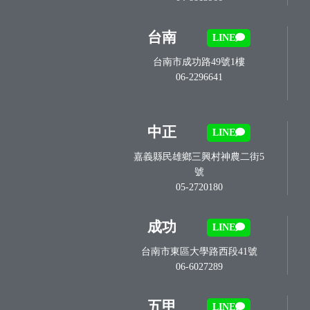
台南
LINE
台南市成功路49號1樓
06-2296641
中正
LINE
嘉義縣民雄鄉三興村神農二街5
號
05-2720180
成功
LINE
台南市東區大學路西段41號
06-6027289
五甲
LINE