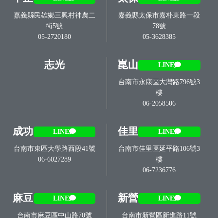
嘉義縣民雄鄉三興村神農二
嘉義縣太保市嘉朴東路一段
街5號
78號
05-2720180
05-3628385
志光
崑山
LINE
台南市永康區大灣路796號3
樓
06-2058506
成功
佳里
LINE
LINE
台南市東區大學路西段41號
台南市佳里區延平路106號3
06-6027289
樓
06-7236776
麻豆
新營
LINE
LINE
台南市麻豆區中山路70號
台南市新營區新進路11號