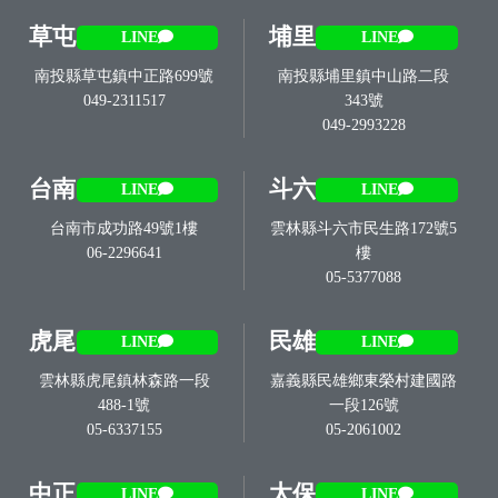
草屯
埔里
LINE
LINE
南投縣草屯鎮中正路699號
南投縣埔里鎮中山路二段
049-2311517
343號
049-2993228
台南
斗六
LINE
LINE
台南市成功路49號1樓
雲林縣斗六市民生路172號5
06-2296641
樓
05-5377088
虎尾
民雄
LINE
LINE
雲林縣虎尾鎮林森路一段
嘉義縣民雄鄉東榮村建國路
488-1號
一段126號
05-6337155
05-2061002
中正
太保
LINE
LINE