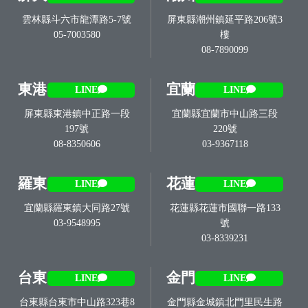
雲林縣斗六市龍潭路5-7號
屏東縣潮州鎮延平路206號3
05-7003580
樓
08-7890099
東港
宜蘭
LINE
LINE
屏東縣東港鎮中正路一段
宜蘭縣宜蘭市中山路三段
197號
220號
08-8350606
03-9367118
羅東
花蓮
LINE
LINE
宜蘭縣羅東鎮大同路27號
花蓮縣花蓮市國聯一路133
03-9548995
號
03-8339231
台東
金門
LINE
LINE
台東縣台東市中山路323巷8
金門縣金城鎮北門里民生路