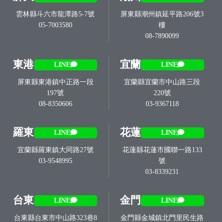
雲林縣斗六市龍潭路5-7號
屏東縣潮州鎮延平路206號3
05-7003580
樓
08-7890099
東港
宜蘭
LINE
LINE
屏東縣東港鎮中正路一段
宜蘭縣宜蘭市中山路三段
197號
220號
08-8350606
03-9367118
羅東
花蓮
LINE
LINE
宜蘭縣羅東鎮大同路27號
花蓮縣花蓮市國聯一路133
03-9548995
號
03-8339231
台東
金門
LINE
LINE
台東縣台東市中山路323巷8
金門縣金城鎮北門里民生路