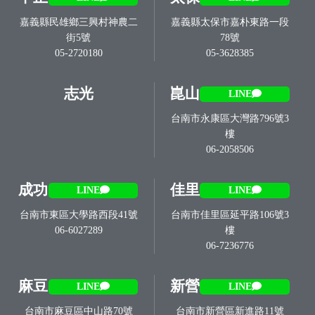
嘉義縣民雄鄉三興村神農二
嘉義縣太保市嘉朴東路一段
街5號
78號
05-2720180
05-3628385
志光
崑山
LINE
台南市永康區大灣路796號3
樓
06-2058506
成功
佳里
LINE
LINE
台南市東區大學路西段41號
台南市佳里區延平路106號3
06-6027289
樓
06-7236776
麻豆
新營
LINE
LINE
台南市麻豆區中山路70號
台南市新營區新進路11號