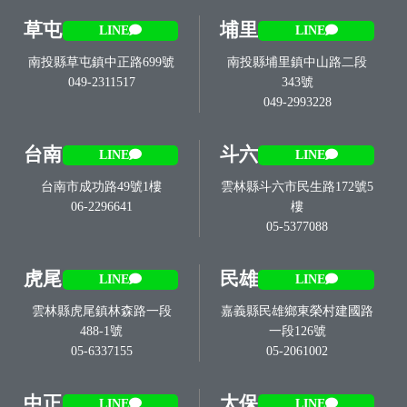
草屯
埔里
LINE
LINE
南投縣草屯鎮中正路699號
南投縣埔里鎮中山路二段
049-2311517
343號
049-2993228
台南
斗六
LINE
LINE
台南市成功路49號1樓
雲林縣斗六市民生路172號5
06-2296641
樓
05-5377088
虎尾
民雄
LINE
LINE
雲林縣虎尾鎮林森路一段
嘉義縣民雄鄉東榮村建國路
488-1號
一段126號
05-6337155
05-2061002
中正
太保
LINE
LINE