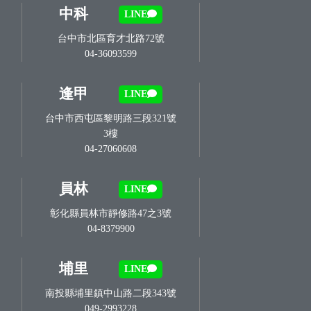
中科
LINE
台中市北區育才北路72號
04-36093599
逢甲
LINE
台中市西屯區黎明路三段321號
3樓
04-27060608
員林
LINE
彰化縣員林市靜修路47之3號
04-8379900
埔里
LINE
南投縣埔里鎮中山路二段343號
049-2993228