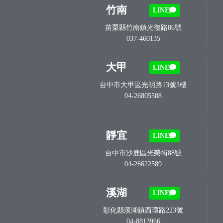
竹南
LINE
苗栗縣竹南鎮光復路86號
037-460135
大甲
LINE
台中市大甲區光明路13號3樓
04-26805588
靜宜
LINE
台中市沙鹿區光榮街88號
04-26622589
溪湖
LINE
彰化縣溪湖鎮西環路223號
04-8813966