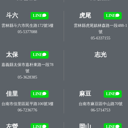
斗六
虎尾
LINE
LINE
雲林縣斗六市民生路172號5樓
雲林縣虎尾鎮林森路一段488-1
05-5377088
號
05-6337155
太保
志光
LINE
嘉義縣太保市嘉朴東路一段78
號
05-3628385
佳里
麻豆
LINE
LINE
台南市佳里區延平路106號3樓
台南市麻豆區中山路70號
06-7236776
06-5714753
左營
岡山
LINE
LINE