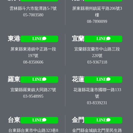
雲林縣斗六市龍潭路5-7號
屏東縣潮州鎮延平路206號3
05-7003580
樓
08-7890099
東港
宜蘭
LINE
LINE
屏東縣東港鎮中正路一段
宜蘭縣宜蘭市中山路三段
197號
220號
08-8350606
03-9367118
羅東
花蓮
LINE
LINE
宜蘭縣羅東鎮大同路27號
花蓮縣花蓮市國聯一路133
03-9548995
號
03-8339231
台東
金門
LINE
LINE
台東縣台東市中山路323巷8
金門縣金城鎮北門里民生路