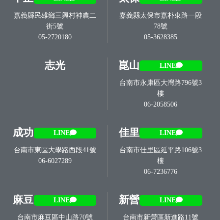
嘉義縣民雄鄉三興村神農二
嘉義縣太保市嘉朴東路一段
街5號
78號
05-2720180
05-3628385
志光
崑山
LINE
台南市永康區大灣路796號3
樓
06-2058506
成功
佳里
LINE
LINE
台南市東區大學路西段41號
台南市佳里區延平路106號3
06-6027289
樓
06-7236776
麻豆
新營
LINE
LINE
台南市麻豆區中山路70號
台南市新營區新進路11號