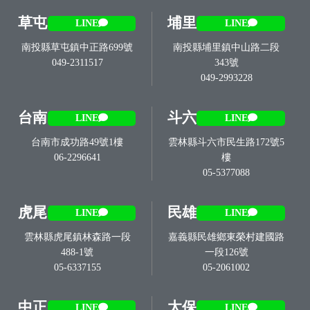
草屯
埔里
LINE
LINE
南投縣草屯鎮中正路699號
南投縣埔里鎮中山路二段
049-2311517
343號
049-2993228
台南
斗六
LINE
LINE
台南市成功路49號1樓
雲林縣斗六市民生路172號5
06-2296641
樓
05-5377088
虎尾
民雄
LINE
LINE
雲林縣虎尾鎮林森路一段
嘉義縣民雄鄉東榮村建國路
488-1號
一段126號
05-6337155
05-2061002
中正
太保
LINE
LINE