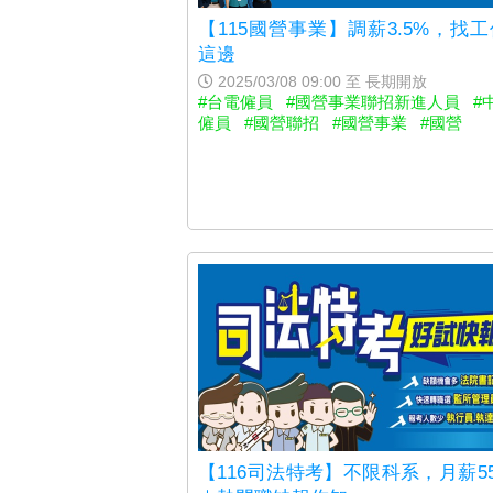
【115國營事業】調薪3.5%，找
這邊
2025/03/08 09:00 至 長期開放
#台電僱員
#國營事業聯招新進人員
#
僱員
#國營聯招
#國營事業
#國營
【116司法特考】不限科系，月薪5