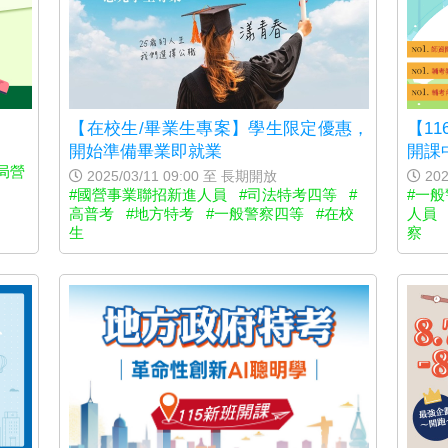
【1
【在校生/畢業生專案】學生限定優惠，
開課
開始準備畢業即就業
局營
202
2025/03/11 09:00 至 長期開放
#一
#國營事業聯招新進人員
#司法特考四等
#
人員
高普考
#地方特考
#一般警察四等
#在校
察
生