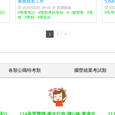
5,6
畢業就有工作
202
2025/05/01 09:00 至 長期開放
書記
#高考
#警專考試
#警察專科學校
#一般警察
#警
察
#警校
#警校生
1
2
3
各類公職特考類
國營就業考試類
宋O
114高普雙榜-衛生行政-陳O瑜-東港志
1