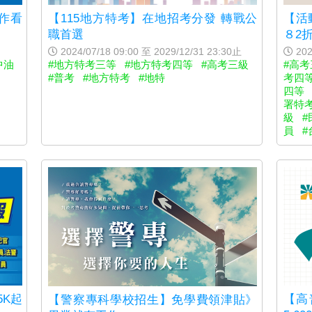
【115地方特考】在地招考分發 轉戰公
工作看
【活
職首選
８2
2024/07/18 09:00 至 2029/12/31 23:30止
202
#地方特考三等
#地方特考四等
#高考三級
中油
#高考
#普考
#地方特考
#地特
考四
四等
署特
級
#
員
#
5K起
【高
【警察專科學校招生】免學費領津貼》