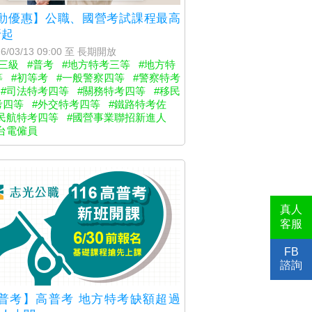
動優惠】公職、國營考試課程最高
折起
6/03/13 09:00 至 長期開放
三級
#普考
#地方特考三等
#地方特
等
#初等考
#一般警察四等
#警察特考
#司法特考四等
#關務特考四等
#移民
考四等
#外交特考四等
#鐵路特考佐
民航特考四等
#國營事業聯招新進人
台電僱員
真人
客服
FB
諮詢
普考】高普考 地方特考缺額超過