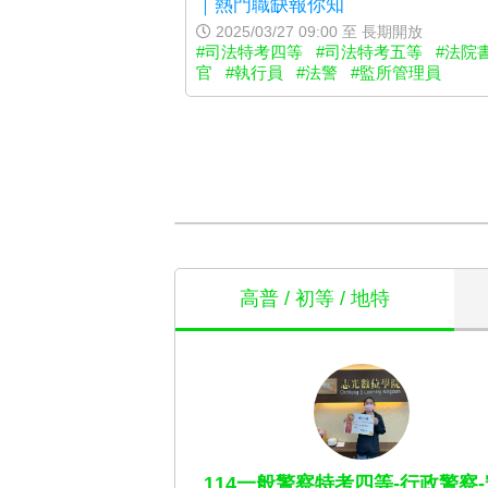
｜熱門職缺報你知
2025/03/27 09:00 至 長期開放
#司法特考四等
#司法特考五等
#法院
官
#執行員
#法警
#監所管理員
高普 / 初等 / 地特
114一般警察特考四等-行政警察-