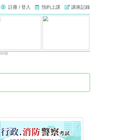
註冊 / 登入
預約上課
講座記錄
00號