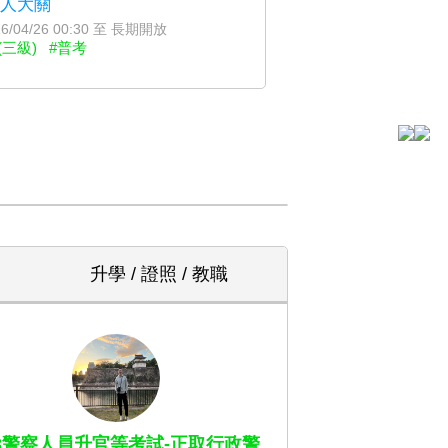
00人大關
6/04/26 00:30 至 長期開放
(三級)
#普考
升學 / 證照 / 教職
13警察人員升官等考試-正取行政警