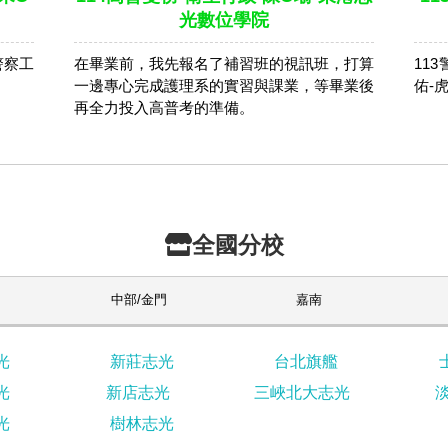
光數位學院
警察工
在畢業前，我先報名了補習班的視訊班，打算
11
。
一邊專心完成護理系的實習與課業，等畢業後
佑-
再全力投入高普考的準備。
全國分校
中部/金門
嘉南
光
新莊志光
台北旗艦
光
新店志光
三峽北大志光
光
樹林志光