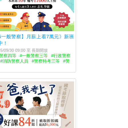
16一般警察】月薪上看7萬元》新班
中！
5/09/30 09:00 至 長期開放
般警察四等
#一般警察三等
#行政警察
#消防警察人員
#警察特考三等
#警