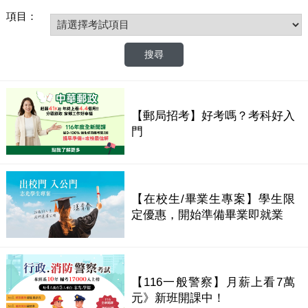
項目：
【郵局招考】好考嗎？考科好入
門
【在校生/畢業生專案】學生限
定優惠，開始準備畢業即就業
【116一般警察】月薪上看7萬
元》新班開課中！