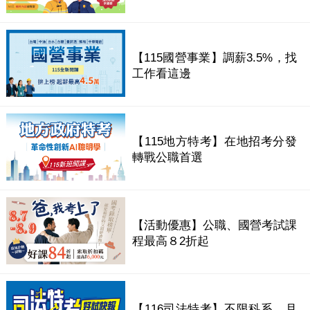
【115國營事業】調薪3.5%，找
工作看這邊
【115地方特考】在地招考分發
轉戰公職首選
【活動優惠】公職、國營考試課
程最高８2折起
【116司法特考】不限科系，月