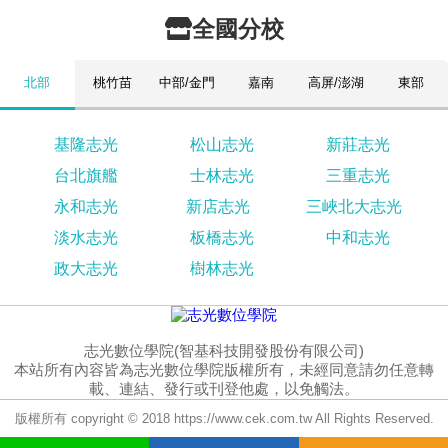
全國分校
北部
桃竹苗
中部/金門
嘉南
高屏/澎湖
東部
基隆志光
松山志光
新莊志光
台北旗艦
士林志光
三重志光
永和志光
新店志光
三峽北大志光
淡水志光
板橋志光
中和志光
政大志光
樹林志光
志光數位學院(智基科技開發股份有限公司)
本站所有內容皆為志光數位學院版權所有，未經同意請勿任意轉
載、連結、發行或刊登他處，以免觸法。
版權所有 copyright © 2018 https://www.cek.com.tw All Rights Reserved.