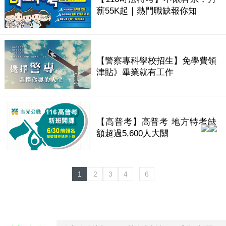
薪55K起｜熱門職缺報你知
【警察專科學校招生】免學費領
津貼》畢業就有工作
【高普考】高普考 地方特考缺
額超過5,600人大關
1
2
3
4
6