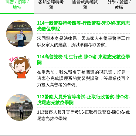
高普 / 初等 /
各類公職特考
國營就業考試
升學 / 證照 /
地特
類
類
教職
114一般警察特考四等-行政警察-宋O禎-東港志
光數位學院
宋同學本身是法律系，因為家人有從事警察工作
以及家人的建議，所以準備考取警察。
114高普雙榜-衛生行政-陳O瑜-東港志光數位學
院
在畢業前，我先報名了補習班的視訊班，打算一
邊專心完成護理系的實習與課業，等畢業後再全
力投入高普考的準備。
113警察人員升官等考試-正取行政警察-陳O佑-
虎尾志光數位學院
113警察人員升官等考試-正取行政警察-陳O佑-虎
尾志光數位學院