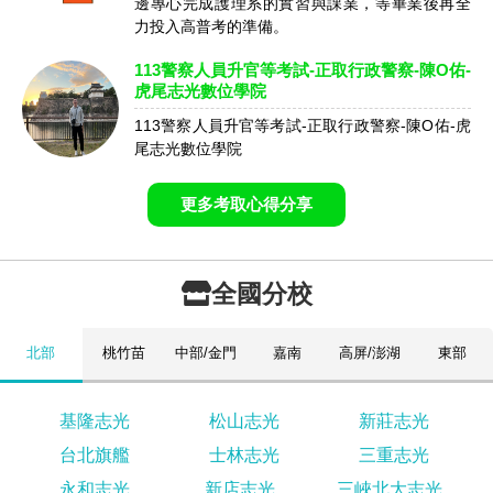
邊專心完成護理系的實習與課業，等畢業後再全
力投入高普考的準備。
113警察人員升官等考試-正取行政警察-陳O佑-
虎尾志光數位學院
113警察人員升官等考試-正取行政警察-陳O佑-虎
尾志光數位學院
更多考取心得分享
全國分校
北部
桃竹苗
中部/金門
嘉南
高屏/澎湖
東部
基隆志光
松山志光
新莊志光
台北旗艦
士林志光
三重志光
永和志光
新店志光
三峽北大志光