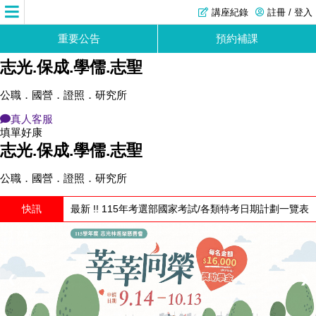
講座紀錄
註冊 / 登入
重要公告
預約補課
志光.保成.學儒.志聖
公職．國營．證照．研究所
真人客服
填單好康
志光.保成.學儒.志聖
公職．國營．證照．研究所
快訊
最新 !! 115年考選部國家考試/各類特考日期計劃一覽表
1 / 4
❮
❯