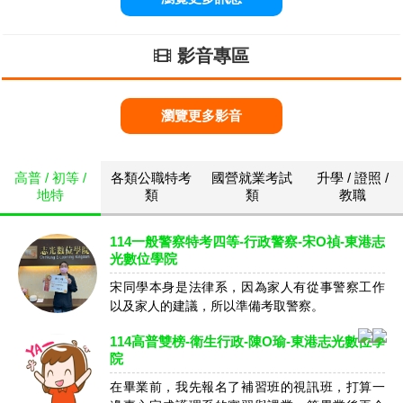
影音專區
瀏覽更多影音
高普 / 初等 /
各類公職特考
國營就業考試
升學 / 證照 /
地特
類
類
教職
114一般警察特考四等-行政警察-宋O禎-東港志
光數位學院
宋同學本身是法律系，因為家人有從事警察工作
以及家人的建議，所以準備考取警察。
114高普雙榜-衛生行政-陳O瑜-東港志光數位學
院
在畢業前，我先報名了補習班的視訊班，打算一