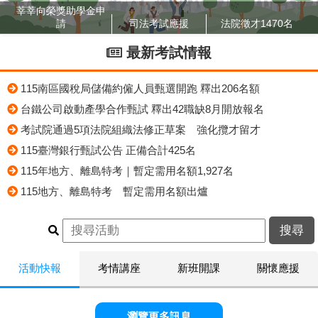
莘莘向榮獎助學金申
請
司法考試應援
法院徵才1470名
最新考試情報
115南區國稅局儲備約僱人員甄選開跑 釋出206名額
台鐵公司啟動產學合作甄試 釋出42職缺8月開放報名
考試院通過5項法院組織法修正草案 強化攬才留才
115臺灣銀行甄試公告 正備合計425名
115年地方、離島特考｜暫定需用名額1,927名
115地方、離島特考 暫定需用名額出爐
活動快報
考情講座
新班開課
關懷應援
瀏覽更多訊息