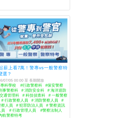
起薪上看7萬！警專vs一般警察特
麼選？
6/07/05 00:00 至 長期開放
察專科學校
#行政警察科
#保安警察
刑事警察科
# 消防安全科
# 海洋巡防
 交通管理科
# 科技偵查科
# 一般警察
# 行政警察人員
# 消防警察人員
#
警察人員
# 犯罪防治人員
# 警察資訊
人員
# 行政管理人員
#警察法制人
#內軌警察特考