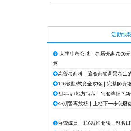
活動快
大學生考公職｜專屬優惠7000
算
高普考商科｜適合商管背景考生
116教甄/教資全攻略｜完整師資
初等考+地方特考｜怎麼準備？
45期警專放榜｜上榜下一步怎麼
台電僱員｜116新班開課，報名