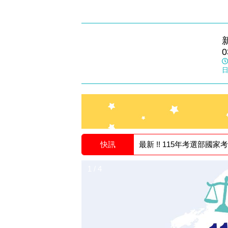
新竹志光
0
數位學院
日
快訊
最新 !! 115年考選部國
1 / 4