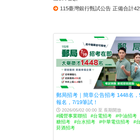
115臺灣銀行甄試公告 正備合計42
郵局招考｜簡章公告招考 1448名，5
報名，7/19筆試！
2026/05/02 00:00 至 長期開放
#國營事業聯招
#台電招考
#中油招考
糖招考
#台水招考
#中華電信招考
#
菸酒招考