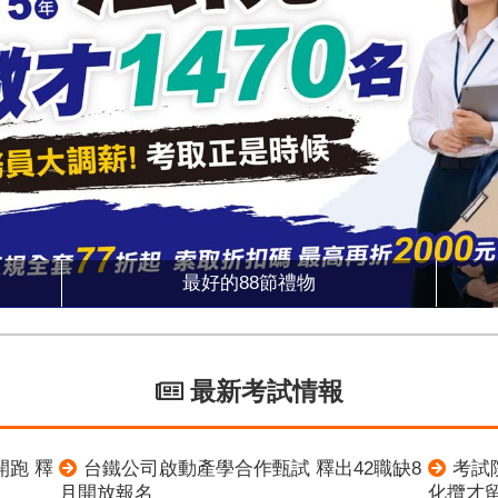
最好的88節禮物
最新考試情報
開跑 釋
台鐵公司啟動產學合作甄試 釋出42職缺8
考試
月開放報名
化攬才