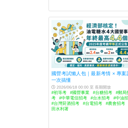
國營考試懶人包｜最新考情 × 專案
一次搞懂
2026/06/18 00:00 至 長期開放
#初等考
#國營事業
#台糖招考
#郵局
考
#中華電信招考
#台水招考
#中油
#台灣菸酒招考
#台電招考
#農會招考
田水利署