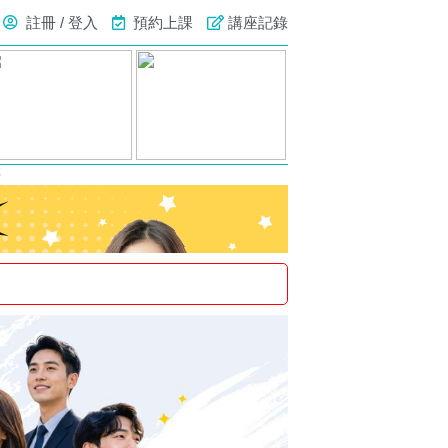
註冊 / 登入
預約上課
講座記錄
號