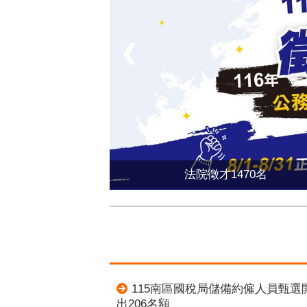
❮
法院徵才1470名
115南區國稅局儲備約僱人員甄選
出206名額