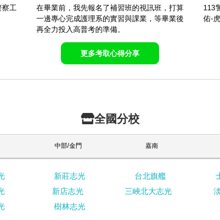
警察工
在畢業前，我先報名了補習班的視訊班，打算
11
。
一邊專心完成護理系的實習與課業，等畢業後
佑-
再全力投入高普考的準備。
更多考取心得分享
全國分校
中部/金門
嘉南
光
新莊志光
台北旗艦
光
新店志光
三峽北大志光
光
樹林志光