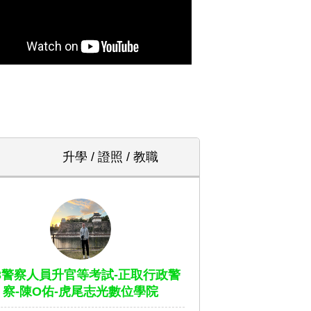
升學 / 證照 / 教職
13警察人員升官等考試-正取行政警
察-陳O佑-虎尾志光數位學院