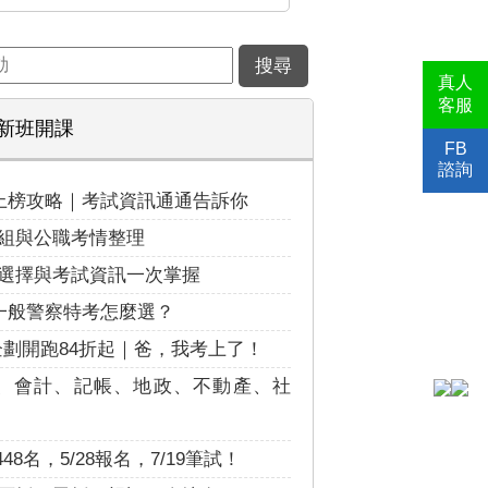
真人
客服
新班開課
FB
諮詢
度上榜攻略｜考試資訊通通告訴你
組與公職考情整理
選擇與考試資訊一次掌握
s一般警察特考怎麼選？
最強企劃開跑84折起｜爸，我考上了！
、會計、記帳、地政、不動產、社
8名，5/28報名，7/19筆試！