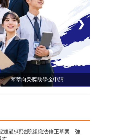
❯
莘莘向榮獎助學金申請
院通過5項法院組織法修正草案 強
留才