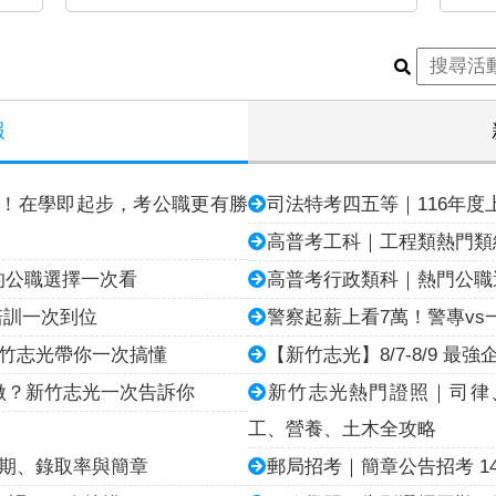
報
元！在學即起步，考公職更有勝
司法特考四五等｜116年
高普考工科｜工程類熱門類
的公職選擇一次看
高普考行政類科｜熱門公職
培訓一次到位
警察起薪上看7萬！警專v
新竹志光帶你一次搞懂
【新竹志光】8/7-8/9 
做？新竹志光一次告訴你
新竹志光熱門證照｜司律
工、營養、土木全攻略
日期、錄取率與簡章
郵局招考｜簡章公告招考 144