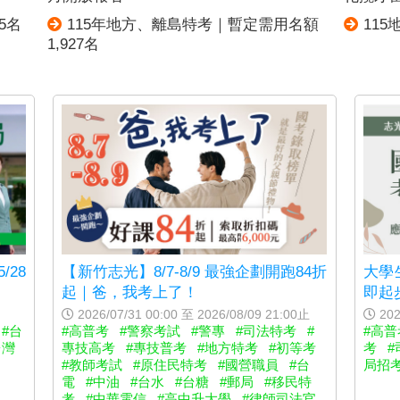
5名
115年地方、離島特考｜暫定需用名額
11
1,927名
/28
【新竹志光】8/7-8/9 最強企劃開跑84折
大學
起｜爸，我考上了！
即起
2026/07/31 00:00 至 2026/08/09 21:00止
202
#台
#高普考
#警察考試
#警專
#司法特考
#
#高普
台灣
專技高考
#專技普考
#地方特考
#初等考
考
#
#教師考試
#原住民特考
#國營職員
#台
局招
電
#中油
#台水
#台糖
#郵局
#移民特
考
#中華電信
#高中升大學
#律師司法官