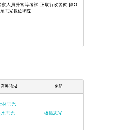
3警察人員升官等考試-正取行政警察-陳O
虎尾志光數位學院
高屏/澎湖
東部
士林志光
淡水志光
板橋志光