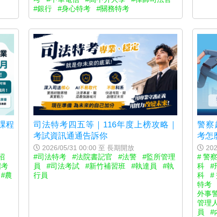
#銀行
#身心特考
#關務特考
課程
司法特考四五等｜116年度上榜攻略｜
警察
考試資訊通通告訴你
考怎
2026/05/31 00:00 至 長期開放
202
招
#司法特考
#法院書記官
#法警
#監所管理
# 警
招考
員
#司法考試
#新竹補習班
#執達員
#執
科
#
#農
行員
科
#
特考
外事
管理
員