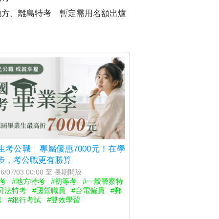
5地方、離島特考 暫定需用名額出爐
生考公職｜專屬優惠7000元！在學
步，考公職更有勝算
6/07/03 00:00 至 長期開放
考
#地方特考
#初等考
#一般警察特
司法特考
#國營職員
#台電僱員
#郵
考
#銀行考試
#雙效學習