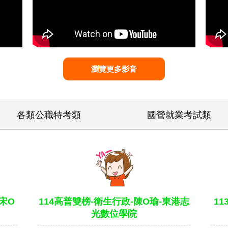
瀏覽更多影音
各類公職特考類
國營就業考試類
宋O
114高普雙榜-衛生行政-陳O瑜-東港志
1
光數位學院