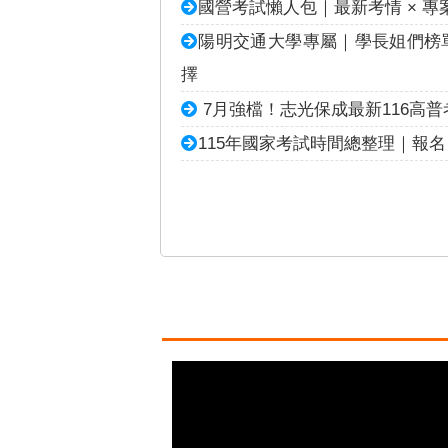
國營考試懶人包｜最新考情 × 
陽明交通大學專屬｜學長姐們榜
擇
7月強檔！志光保成最新116高
115年國家考試時間總整理｜報