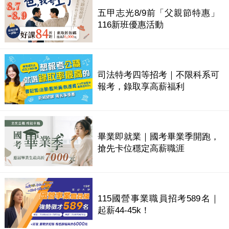
五甲志光8/9前「父親節特惠」
116新班優惠活動
司法特考四等招考｜不限科系可
報考，錄取享高薪福利
畢業即就業｜國考畢業季開跑，
搶先卡位穩定高薪職涯
115國營事業職員招考589名｜
起薪44-45k！