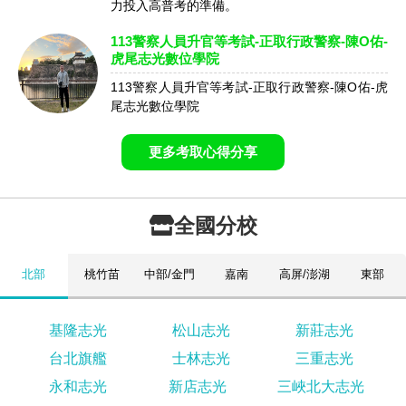
力投入高普考的準備。
113警察人員升官等考試-正取行政警察-陳O佑-
虎尾志光數位學院
113警察人員升官等考試-正取行政警察-陳O佑-虎
尾志光數位學院
更多考取心得分享
全國分校
北部
桃竹苗
中部/金門
嘉南
高屏/澎湖
東部
基隆志光
松山志光
新莊志光
台北旗艦
士林志光
三重志光
永和志光
新店志光
三峽北大志光