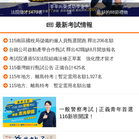
莘莘向榮獎助學金申
法院徵才1470名
請
最好的88節禮物
最新考試情報
115南區國稅局儲備約僱人員甄選開跑 釋出206名額
台鐵公司啟動產學合作甄試 釋出42職缺8月開放報名
考試院通過5項法院組織法修正草案 強化攬才留才
115臺灣銀行甄試公告 正備合計425名
115年地方、離島特考｜暫定需用名額1,927名
115地方、離島特考 暫定需用名額出爐
一般警察考試 | 正義青年首選
116新班開課！