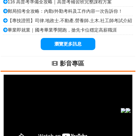
116 高普考準備全攻略｜高普考補習班完整課程方案
郵局招考全攻略：內勤/外勤考科及工作內容一次告訴你！
【專技證照】司律.地政士.不動產.營養師.土木.社工師考試介紹
畢業即就業｜國考畢業季開跑，搶先卡位穩定高薪職涯
瀏覽更多訊息
影音專區