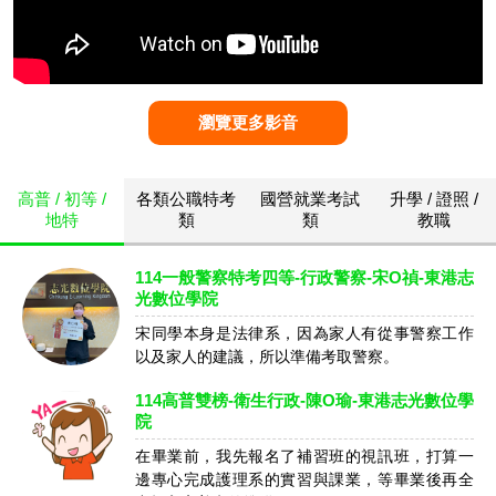
瀏覽更多影音
高普 / 初等 /
各類公職特考
國營就業考試
升學 / 證照 /
地特
類
類
教職
114一般警察特考四等-行政警察-宋O禎-東港志
光數位學院
宋同學本身是法律系，因為家人有從事警察工作
以及家人的建議，所以準備考取警察。
114高普雙榜-衛生行政-陳O瑜-東港志光數位學
院
在畢業前，我先報名了補習班的視訊班，打算一
邊專心完成護理系的實習與課業，等畢業後再全