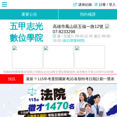
講座紀錄
註冊 / 登入
重要公告
預約補課
五甲志光
高雄市鳳山區五福一路12號
07-8233298
數位學院
週一至週六 09:00-21:00 週日 09:00-
18:00
(假日營業時間)
智基科技開發股份有限公司附設志光法商文理短期補習班-高市教社字第11038731300號
快訊
最新 !! 115年考選部國家考試/各類特考日期計劃一覽表
1 / 4
❮
❯