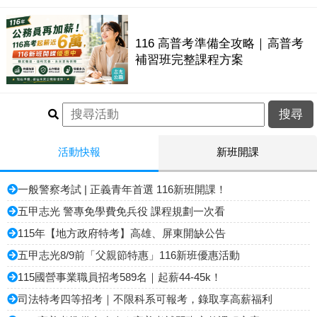
116 高普考準備全攻略｜高普考
補習班完整課程方案
活動快報
新班開課
一般警察考試 | 正義青年首選 116新班開課！
五甲志光 警專免學費免兵役 課程規劃一次看
115年【地方政府特考】高雄、屏東開缺公告
五甲志光8/9前「父親節特惠」116新班優惠活動
115國營事業職員招考589名｜起薪44-45k！
司法特考四等招考｜不限科系可報考，錄取享高薪福利