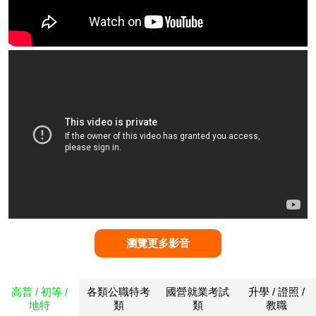
瀏覽更多影音
高普 / 初等 /
各類公職特考
國營就業考試
升學 / 證照 /
地特
類
類
教職