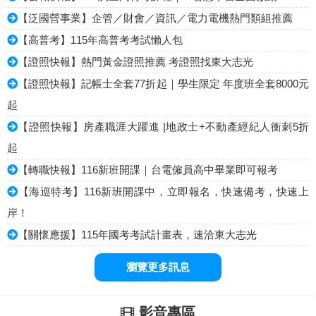
【泛國營事業】企管／財會／資訊／電力電機熱門類組推薦
【高普考】115年高普考考試懶人包
【證照快報】熱門黃金證照推薦 考證照找東大志光
【證照快報】記帳士全套77折起｜學生限定 年度班全套8000元
起
【證照快報】房產職涯大躍進 |地政士+不動產經紀人衝刺5折
起
【轉職快報】116新班開課｜台電僱員高中畢業即可報考
【海巡特考】116新班開課中，立即報名，快速備考，快速上
岸！
【關懷應援】115年國考考試計畫表，速洽東大志光
瀏覽更多訊息
影音專區