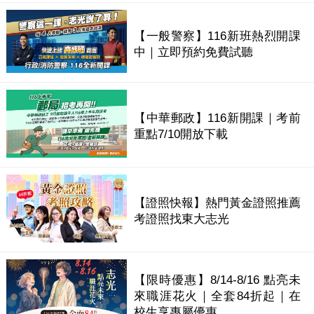
【一般警察】116新班熱烈開課
中｜立即預約免費試聽
【中華郵政】116新開課｜考前
重點7/10開放下載
【證照快報】熱門黃金證照推薦
考證照找東大志光
【限時優惠】8/14-8/16 點亮未
來職涯花火｜全套84折起｜在
校生享專屬優惠