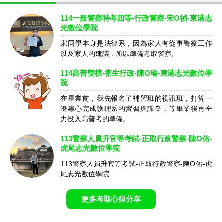
114一般警察特考四等-行政警察-宋O禎-東港志
光數位學院
宋同學本身是法律系，因為家人有從事警察工作
以及家人的建議，所以準備考取警察。
114高普雙榜-衛生行政-陳O瑜-東港志光數位學
院
在畢業前，我先報名了補習班的視訊班，打算一
邊專心完成護理系的實習與課業，等畢業後再全
力投入高普考的準備。
113警察人員升官等考試-正取行政警察-陳O佑-
虎尾志光數位學院
113警察人員升官等考試-正取行政警察-陳O佑-虎
尾志光數位學院
更多考取心得分享