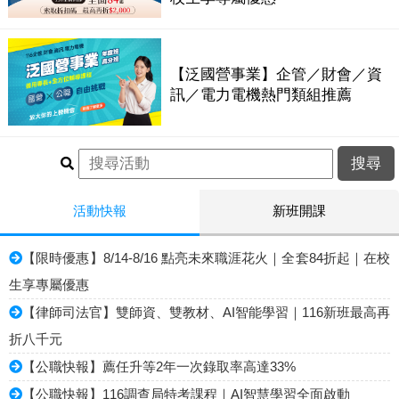
【泛國營事業】企管／財會／資
訊／電力電機熱門類組推薦
活動快報
新班開課
【限時優惠】8/14-8/16 點亮未來職涯花火｜全套84折起｜在校
生享專屬優惠
【律師司法官】雙師資、雙教材、AI智能學習｜116新班最高再
折八千元
【公職快報】薦任升等2年一次錄取率高達33%
【公職快報】116調查局特考課程｜AI智慧學習全面啟動