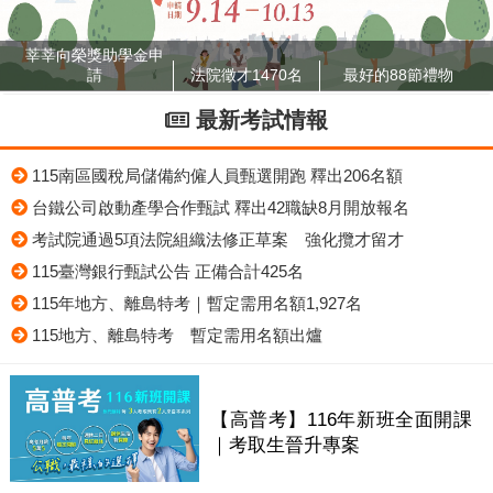
莘莘向榮獎助學金申
請
法院徵才1470名
最好的88節禮物
最新考試情報
115南區國稅局儲備約僱人員甄選開跑 釋出206名額
台鐵公司啟動產學合作甄試 釋出42職缺8月開放報名
考試院通過5項法院組織法修正草案 強化攬才留才
115臺灣銀行甄試公告 正備合計425名
115年地方、離島特考｜暫定需用名額1,927名
115地方、離島特考 暫定需用名額出爐
【高普考】116年新班全面開課
｜考取生晉升專案