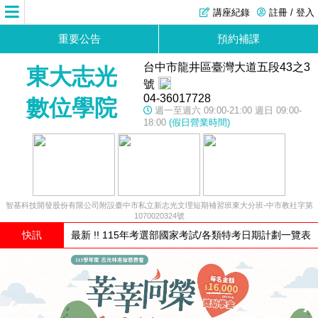
講座紀錄
註冊 / 登入
重要公告
預約補課
台中市龍井區臺灣大道五段43之3
東大志光
號
04-36017728
數位學院
週一至週六 09:00-21:00 週日 09:00-
18:00
(假日營業時間)
智基科技開發股份有限公司附設臺中市私立新志光文理短期補習班東大分班-中市教社字第
1070020324號
快訊
最新 !! 115年考選部國家考試/各類特考日期計劃一覽表
1 / 4
❮
❯