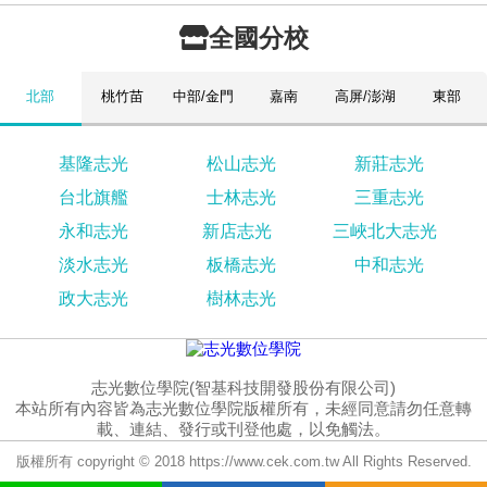
全國分校
北部
桃竹苗
中部/金門
嘉南
高屏/澎湖
東部
基隆志光
松山志光
新莊志光
台北旗艦
士林志光
三重志光
永和志光
新店志光
三峽北大志光
淡水志光
板橋志光
中和志光
政大志光
樹林志光
志光數位學院(智基科技開發股份有限公司)
本站所有內容皆為志光數位學院版權所有，未經同意請勿任意轉
載、連結、發行或刊登他處，以免觸法。
版權所有 copyright © 2018 https://www.cek.com.tw All Rights Reserved.