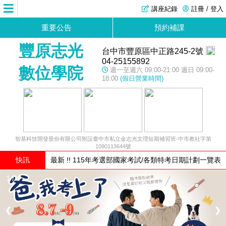
講座紀錄
註冊 / 登入
重要公告
預約補課
豐原志光
台中市豐原區中正路245-2號
04-25155892
數位學院
週一至週六 09:00-21:00 週日 09:00-
18:00
(假日營業時間)
智基科技開發股份有限公司附設臺中市私立金志光文理短期補習班-中市教社字第
1090113644號
快訊
最新 !! 115年考選部國家考試/各類特考日期計劃一覽表
1 / 4
❮
❯