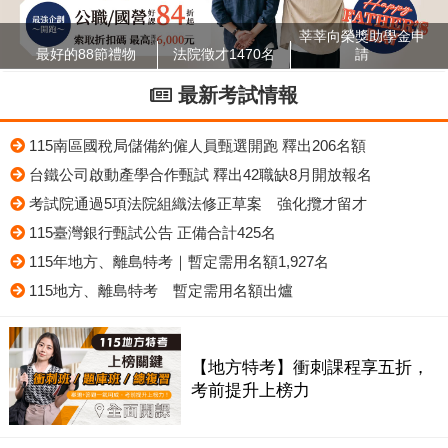
莘莘向榮獎助學金申
最好的88節禮物
法院徵才1470名
請
最新考試情報
115南區國稅局儲備約僱人員甄選開跑 釋出206名額
台鐵公司啟動產學合作甄試 釋出42職缺8月開放報名
考試院通過5項法院組織法修正草案 強化攬才留才
115臺灣銀行甄試公告 正備合計425名
115年地方、離島特考｜暫定需用名額1,927名
115地方、離島特考 暫定需用名額出爐
【地方特考】衝刺課程享五折，
考前提升上榜力