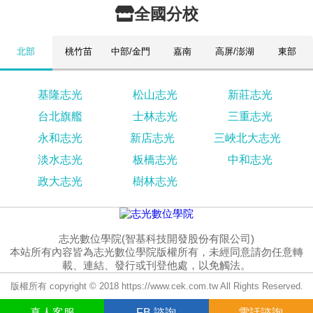
全國分校
北部
桃竹苗
中部/金門
嘉南
高屏/澎湖
東部
基隆志光
松山志光
新莊志光
台北旗艦
士林志光
三重志光
永和志光
新店志光
三峽北大志光
淡水志光
板橋志光
中和志光
政大志光
樹林志光
志光數位學院(智基科技開發股份有限公司)
本站所有內容皆為志光數位學院版權所有，未經同意請勿任意轉
載、連結、發行或刊登他處，以免觸法。
版權所有 copyright © 2018 https://www.cek.com.tw All Rights Reserved.
真人
客服
FB
諮詢
電話諮詢