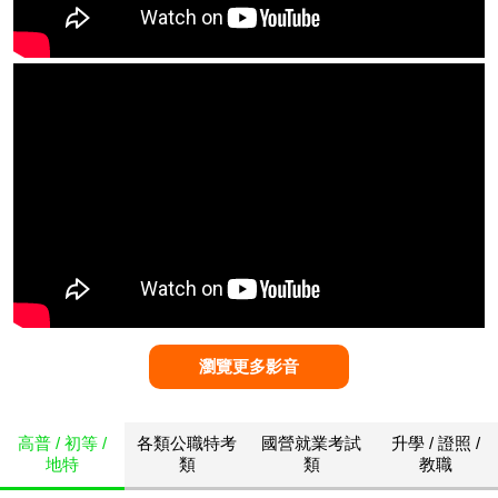
瀏覽更多影音
高普 / 初等 /
各類公職特考
國營就業考試
升學 / 證照 /
地特
類
類
教職