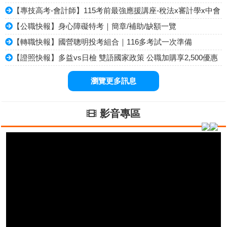
【專技高考-會計師】115考前最強應援講座-稅法x審計學x中會
【公職快報】身心障礙特考｜簡章/補助/缺額一覽
【轉職快報】國營聰明投考組合｜116多考試一次準備
【證照快報】多益vs日檢 雙語國家政策 公職加購享2,500優惠
瀏覽更多訊息
影音專區