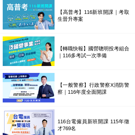
【高普考】116新班開課｜考取
生晉升專案
【轉職快報】國營聰明投考組合
｜116多考試一次準備
【一般警察】行政警察X消防警
察｜116年度全面開課
116台電僱員新班開課 115年徵
才769名