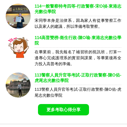
114一般警察特考四等-行政警察-宋O禎-東港志
光數位學院
宋同學本身是法律系，因為家人有從事警察工作
以及家人的建議，所以準備考取警察。
114高普雙榜-衛生行政-陳O瑜-東港志光數位學
院
在畢業前，我先報名了補習班的視訊班，打算一
邊專心完成護理系的實習與課業，等畢業後再全
力投入高普考的準備。
113警察人員升官等考試-正取行政警察-陳O佑-
虎尾志光數位學院
113警察人員升官等考試-正取行政警察-陳O佑-虎
尾志光數位學院
更多考取心得分享