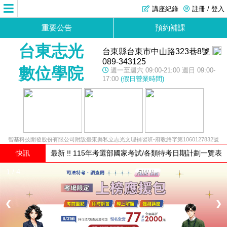
講座紀錄
註冊 / 登入
重要公告
預約補課
台東志光
台東縣台東市中山路323巷8號
089-343125
數位學院
週一至週六 09:00-21:00 週日 09:00-
17:00
(假日營業時間)
智基科技開發股份有限公司附設臺東縣私立志光文理補習班-府教終字第1060127832號
快訊
最新 !! 115年考選部國家考試/各類特考日期計劃一覽表
1 / 4
❮
❯