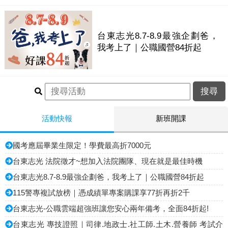
台東志光8.7-8.9最強企劃爸，
我考上了｜公職國營84折起
活動快報
新班開課
國考應屆畢業生限定！學費最高折7000元
台東志光 法院徵才~想加入法院團隊、現在就是最佳時機
台東志光8.7-8.9最強企劃爸，我考上了｜公職國營84折起
115警專複試放榜｜憑成績單專案購課享77折再折2千
台東志光-公職雲端超強班讓您安心兩年備考，全面84折起!
台東志光 專技證照｜司律.地政士.社工師.土木.營養師 考試介