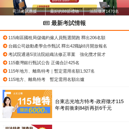
司法考試應援
最好的88節禮物
法院徵才1470名
最新考試情報
115南區國稅局儲備約僱人員甄選開跑 釋出206名額
台鐵公司啟動產學合作甄試 釋出42職缺8月開放報名
考試院通過5項法院組織法修正草案 強化攬才留才
115臺灣銀行甄試公告 正備合計425名
115年地方、離島特考｜暫定需用名額1,927名
115地方、離島特考 暫定需用名額出爐
台東志光地方特考-政府徵才115
年考前衝刺84折再折6千元