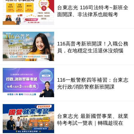
台東志光 116司法特考~新班全
面開課、非法律系也能報考
116高普考新班開課！入職公務
員，在地穩定生活退休沒煩惱
116一般警察四等補習：台東志
光行政/消防警察新班開課
台東志光 最新國營事業、就業
特考考試一覽表｜轉職趁現在