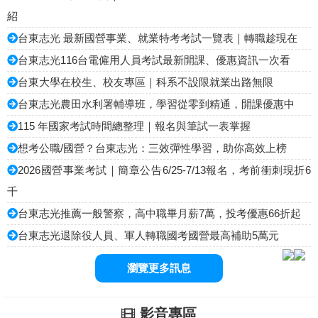
紹
台東志光 最新國營事業、就業特考考試一覽表｜轉職趁現在
台東志光116台電僱用人員考試最新開課、優惠資訊一次看
台東大學在校生、校友專區｜科系不設限就業出路無限
台東志光農田水利署輔導班，學習從零到精通，開課優惠中
115 年國家考試時間總整理｜報名與筆試一表掌握
想考公職/國營？台東志光：三效彈性學習，助你高效上榜
2026國營事業考試｜簡章公告6/25-7/13報名，考前衝刺現折6
千
台東志光推薦一般警察，高中職畢月薪7萬，投考優惠66折起
台東志光退除役人員、軍人轉職國考國營最高補助5萬元
瀏覽更多訊息
影音專區