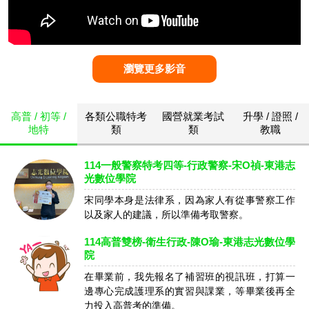
瀏覽更多影音
高普 / 初等 /
各類公職特考
國營就業考試
升學 / 證照 /
地特
類
類
教職
114一般警察特考四等-行政警察-宋O禎-東港志
光數位學院
宋同學本身是法律系，因為家人有從事警察工作
以及家人的建議，所以準備考取警察。
114高普雙榜-衛生行政-陳O瑜-東港志光數位學
院
在畢業前，我先報名了補習班的視訊班，打算一
邊專心完成護理系的實習與課業，等畢業後再全
力投入高普考的準備。