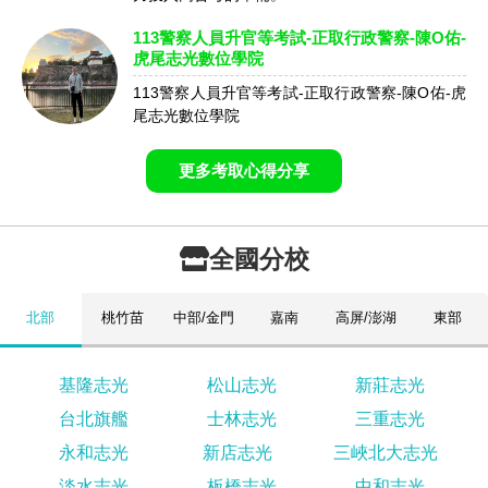
113警察人員升官等考試-正取行政警察-陳O佑-
虎尾志光數位學院
113警察人員升官等考試-正取行政警察-陳O佑-虎
尾志光數位學院
更多考取心得分享
全國分校
北部
桃竹苗
中部/金門
嘉南
高屏/澎湖
東部
基隆志光
松山志光
新莊志光
台北旗艦
士林志光
三重志光
永和志光
新店志光
三峽北大志光
淡水志光
板橋志光
中和志光