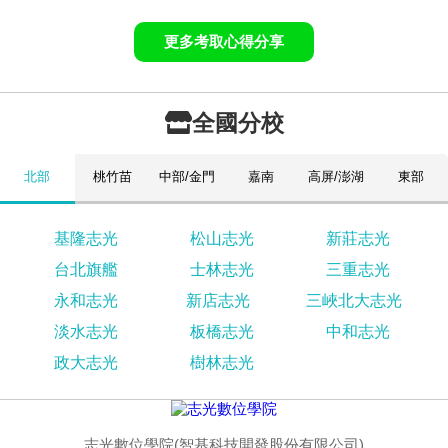
更多考取心得分享
全國分校
北部
桃竹苗
中部/金門
嘉南
高屏/澎湖
東部
基隆志光
松山志光
新莊志光
台北旗艦
士林志光
三重志光
永和志光
新店志光
三峽北大志光
淡水志光
板橋志光
中和志光
政大志光
樹林志光
志光數位學院(智基科技開發股份有限公司)