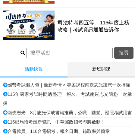
司法特考四五等｜116年度上榜
攻略｜考試資訊通通告訴你
活動快報
新班開課
國營考試懶人包｜最新考情 × 專案課程南崁志光讓您一次搞懂
115年國家考試時間總整理｜報名、考試南崁志光讓您一次掌
握
南崁志光｜8月志光保成書籍推薦，公職、國營、證照考試用書
116郵局招考最新資訊｜中華郵政招考即將啟動！
台電僱員｜116台電招考，報名日期、錄取率與簡章