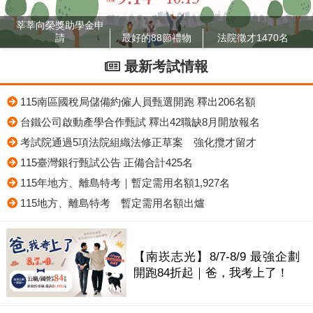
莘莘向榮獎助學金申
請
最好的88節禮物
法院徵才1470名
最新考試情報
115南區國稅局儲備約僱人員甄選開跑 釋出206名額
台鐵公司啟動產學合作甄試 釋出42職缺8月開放報名
考試院通過5項法院組織法修正草案 強化攬才留才
115臺灣銀行甄試公告 正備合計425名
115年地方、離島特考｜暫定需用名額1,927名
115地方、離島特考 暫定需用名額出爐
【南崁志光】8/7-8/9 最強企劃
開跑84折起｜爸，我考上了！