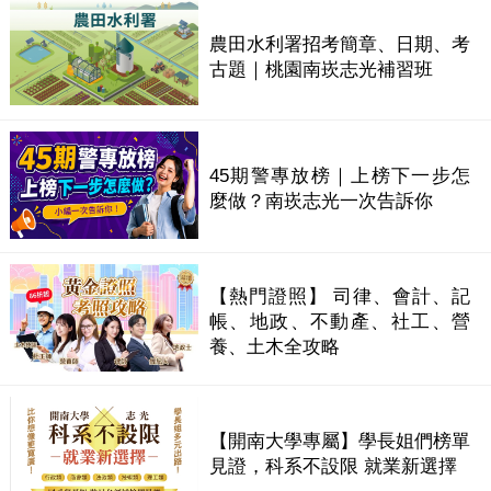
農田水利署招考簡章、日期、考
古題｜桃園南崁志光補習班
45期警專放榜｜上榜下一步怎
麼做？南崁志光一次告訴你
【熱門證照】 司律、會計、記
帳、地政、不動產、社工、營
養、土木全攻略
【開南大學專屬】學長姐們榜單
見證，科系不設限 就業新選擇