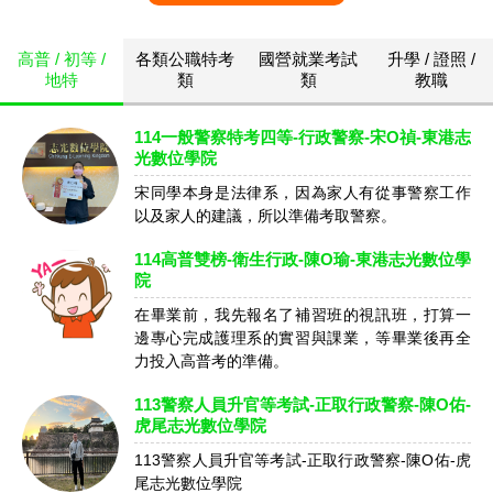
高普 / 初等 /
各類公職特考
國營就業考試
升學 / 證照 /
地特
類
類
教職
114一般警察特考四等-行政警察-宋O禎-東港志
光數位學院
宋同學本身是法律系，因為家人有從事警察工作
以及家人的建議，所以準備考取警察。
114高普雙榜-衛生行政-陳O瑜-東港志光數位學
院
在畢業前，我先報名了補習班的視訊班，打算一
邊專心完成護理系的實習與課業，等畢業後再全
力投入高普考的準備。
113警察人員升官等考試-正取行政警察-陳O佑-
虎尾志光數位學院
113警察人員升官等考試-正取行政警察-陳O佑-虎
尾志光數位學院