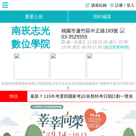
講座紀錄
註冊 / 登入
重要公告
預約補課
南崁志光
桃園市蘆竹區中正路193號
03-3525555
數位學院
週一至週五 12:00-21:00 週六 10:00-
19:00 週日 09:00-17:00
(假日營業時間)
智基科技開發股份有限公司附設私立中正志光文理法商短期補習班-府教終字第1070185363
號
快訊
最新 !! 115年考選部國家考試/各類特考日期計劃一覽表
1 / 4
❮
❯