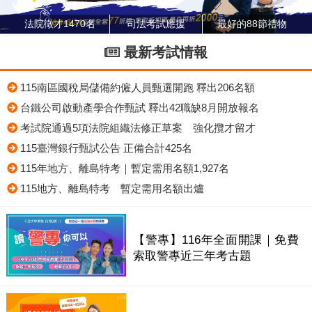
法院徵才1470名
司法考試應援
最好的88節禮物
最新考試情報
115南區國稅局儲備約僱人員甄選開跑 釋出206名額
台鐵公司啟動產學合作甄試 釋出42職缺8月開放報名
考試院通過5項法院組織法修正草案 強化攬才留才
115臺灣銀行甄試公告 正備合計425名
115年地方、離島特考｜暫定需用名額1,927名
115地方、離島特考 暫定需用名額出爐
【警專】116年全面開課｜免費
索取警專近三年考古題