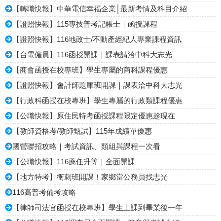
【轉職快報】中華電信幸福企業│最新考情及科目介紹
【證照快報】115專技普考記帳士｜函授課程
【證照快報】116地政士/不動產經紀人專業課程資訊
【台電僱員】116函授開課｜課表請洽中科大志光
【商會函授在校專班】學生專屬的商科課程優惠
【證照快報】會計師題庫班開課｜課表洽中科大志光
【行政科函授在校專班】學生專屬的行政類課程優惠
【公職快報】原住民特考函授課程限定優惠趁現在
【教師資格考/教師甄試】115年成績單優惠
國營聯招攻略｜考試資訊、類組與課程一次看
【公職快報】116薦任升等｜全面開課
【地方特考】衝刺班開課！家鄉當公務員找志光
116高普考備考攻略
【律師司法官函授在校專班】學生上課到畢業後一年