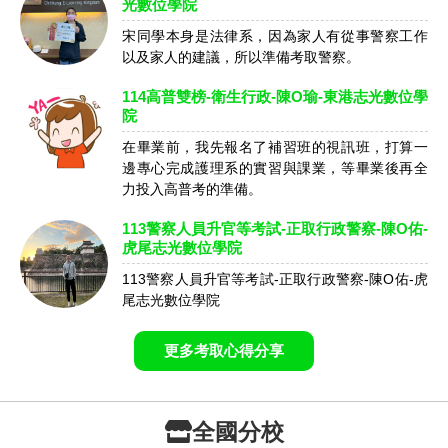
光數位學院
宋同學本身是法律系，因為家人有從事警察工作
以及家人的建議，所以準備考取警察。
114高普雙榜-衛生行政-陳O瑜-東港志光數位學
院
在畢業前，我先報名了補習班的視訊班，打算一
邊專心完成護理系的實習與課業，等畢業後再全
力投入高普考的準備。
113警察人員升官等考試-正取行政警察-陳O佑-
虎尾志光數位學院
113警察人員升官等考試-正取行政警察-陳O佑-虎
尾志光數位學院
更多考取心得分享
全國分校