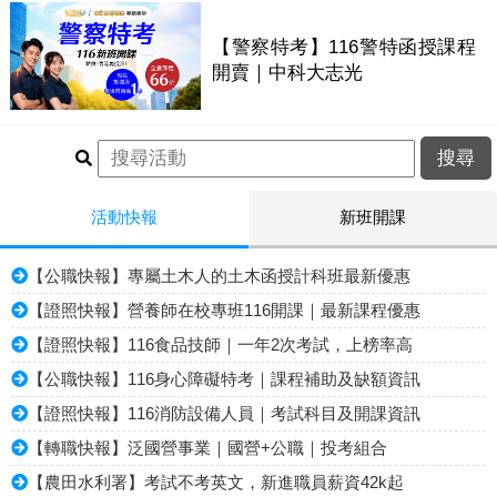
【警察特考】116警特函授課程
開賣｜中科大志光
活動快報
新班開課
【公職快報】專屬土木人的土木函授計科班最新優惠
【證照快報】營養師在校專班116開課｜最新課程優惠
【證照快報】116食品技師｜一年2次考試，上榜率高
【公職快報】116身心障礙特考｜課程補助及缺額資訊
【證照快報】116消防設備人員｜考試科目及開課資訊
【轉職快報】泛國營事業｜國營+公職｜投考組合
【農田水利署】考試不考英文，新進職員薪資42k起