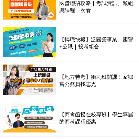
國營聯招攻略｜考試資訊、類組
與課程一次看
【轉職快報】泛國營事業｜國營
+公職｜投考組合
【地方特考】衝刺班開課！家鄉
當公務員找志光
【商會函授在校專班】學生專屬
的商科課程優惠