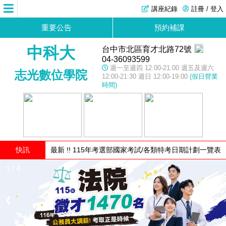
講座紀錄
註冊 / 登入
重要公告
預約補課
中科大
台中市北區育才北路72號
04-36093599
週一至週四 12:00-21:00 週五及週六
志光數位學院
12:00-21:30 週日 12:00-19:00
(假日營業
時間)
快訊
最新 !! 115年考選部國家考試/各類特考日期計劃一覽表
1 / 4
❮
❯