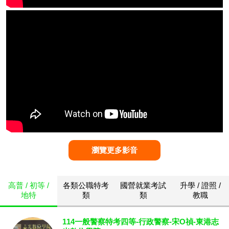
瀏覽更多影音
高普 / 初等 /
各類公職特考
國營就業考試
升學 / 證照 /
地特
類
類
教職
114一般警察特考四等-行政警察-宋O禎-東港志