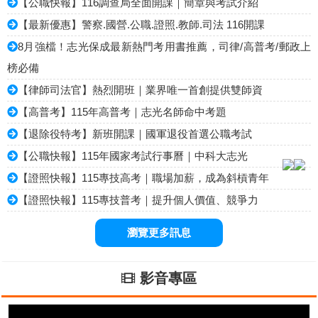
【公職快報】116調查局全面開課｜簡章與考試介紹
【最新優惠】警察.國營.公職.證照.教師.司法 116開課
8月強檔！志光保成最新熱門考用書推薦，司律/高普考/郵政上
榜必備
【律師司法官】熱烈開班｜業界唯一首創提供雙師資
【高普考】115年高普考｜志光名師命中考題
【退除役特考】新班開課｜國軍退役首選公職考試
【公職快報】115年國家考試行事曆｜中科大志光
【證照快報】115專技高考｜職場加薪，成為斜槓青年
【證照快報】115專技普考｜提升個人價值、競爭力
瀏覽更多訊息
影音專區