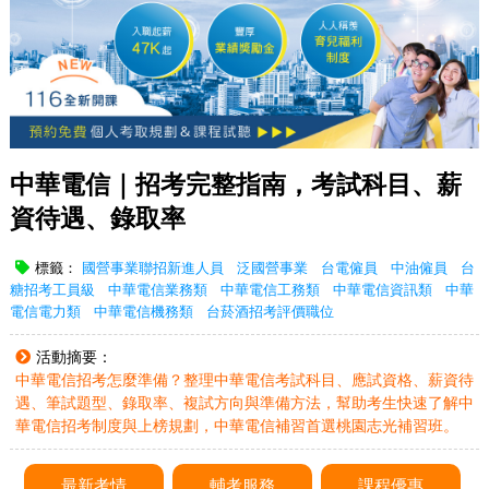
中華電信｜招考完整指南，考試科目、薪
資待遇、錄取率
標籤：
國營事業聯招新進人員
泛國營事業
台電僱員
中油僱員
台
糖招考工員級
中華電信業務類
中華電信工務類
中華電信資訊類
中華
電信電力類
中華電信機務類
台菸酒招考評價職位
活動摘要：
中華電信招考怎麼準備？整理中華電信考試科目、應試資格、薪資待
遇、筆試題型、錄取率、複試方向與準備方法，幫助考生快速了解中
華電信招考制度與上榜規劃，中華電信補習首選桃園志光補習班。
最新考情
輔考服務
課程優惠