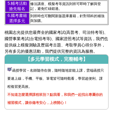
5.輔考活動
修法講座、模擬考等資訊到班可即時了解與登
搶先報名
記，避免忙碌錯過。
6.國考書籍
到班時也可翻閱新版題庫書籍，針對弱科的補強
選擇多元
與加購。
桃園志光提供您最齊全的國家考試(高普考、司法特考等)、
國營事業考試(台電招考等)、國家證照考試等資訊，我們也
提供線上模擬測驗及歷屆考古題、考取學員心得分享外，
另有多元的優惠活動，我們提供完整的資訊為服務。
【多元學習模式，完整輔考】
函授學習－名師隨侍在側，隨時隨地皆能上課，雲端函授只
要連上線，手機、平板、筆電皆可隨時觀看，學習超便利、課
程複習更高效。
不知道怎麼選擇課程班別？點我看，和我們一起找出專屬你的
補習模式，讓你備考安心，上榜開心！