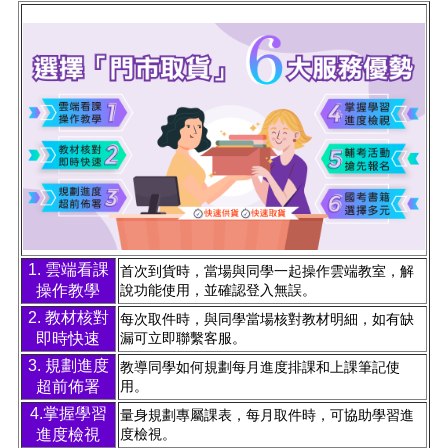
1. 雲端看課
首次到貨時，當場與同學一起操作雲端教室，解
操作教學
說功能使用，並確認登入無誤。
2. 教材核對
每次取件時，與同學當場核對教材明細，如有缺
即時快速
漏可立即聯繫客服。
3. 規劃進度
教導同學如何規劃每月進度排課和上課筆記使
超前佈署
用。
4.掌握學習
量身規劃專屬課表，每月取件時，可協助學習進
進度檢視
度檢視。