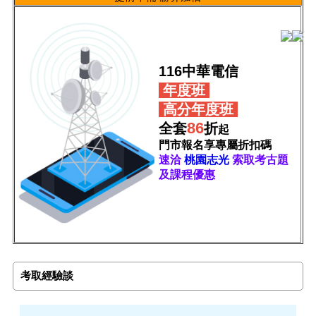
116中華電信
年度班
高分年度班
86
全套
折
起
門市報名享專屬折扣碼
速洽
桃園志光
索取考古題
及課程優惠
考取經驗談