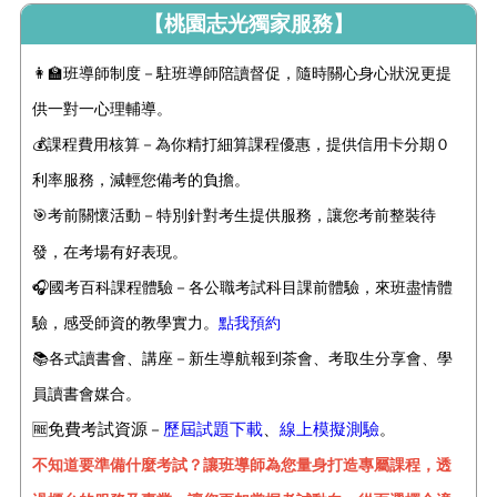
【桃園志光獨家服務】
👩‍🏫班導師制度－駐班導師陪讀督促，隨時關心身心狀況更提
供一對一心理輔導。
💰課程費用核算－為你精打細算課程優惠，提供信用卡分期０
利率服務，減輕您備考的負擔。
🎯考前關懷活動－特別針對考生提供
服務
，讓您考前整裝待
發，在考場有好表現。
🎧國考百科課程體驗－各公職考試科目課前體驗，來班盡情體
驗，感受師資的教學實力。
點我預約
📚
各式讀書會、講座－新生導航報到茶會、考取生分享會、學
員讀書會媒合。
免費考試資源
歷屆試題下載
、
線上模擬測驗
🆓
－
。
不知道要準備什麼考試？讓班導師為您量身打造專屬課程，透