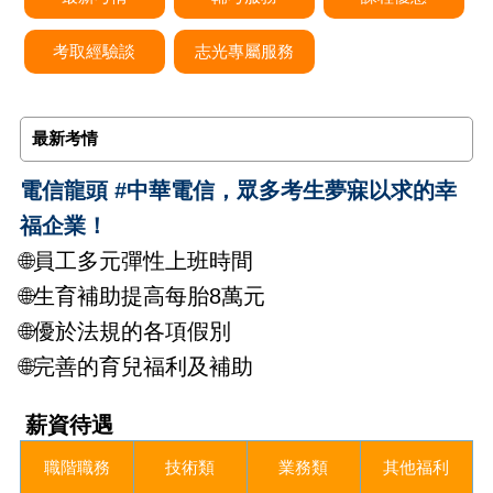
考取經驗談
志光專屬服務
最新考情
電信龍頭 #中華電信，眾多考生夢寐以求的幸
福企業！
​🌐員工多元彈性上班時間
🌐生育補助提高每胎8萬元
🌐優於法規的各項假別
🌐完善的育兒福利及補助
薪資待遇
職階職務
技術類
業務類
其他福利