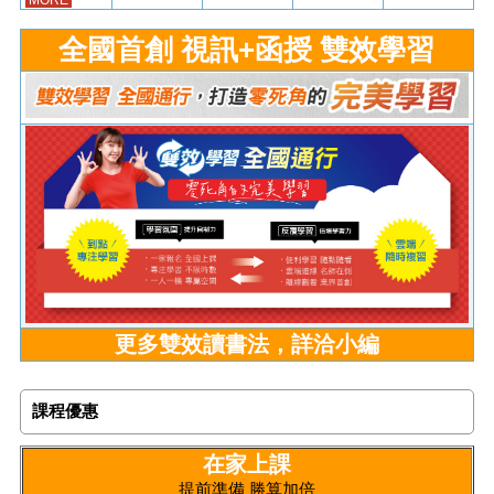
全國首創 視訊
+
函授 雙效學習
更多雙效讀書法，詳洽小編
課程優惠
在家上課
提前準備 勝算加倍