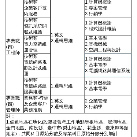
技術類
1.計算機概論
企業客戶技
2.專案管理
術服務
3.行銷學
技術類
1.計算機概論
資訊系統開
2.程式設計概論
發及維護
1.英文
技術類
1.基本電學
2.邏輯思維
專業職
電力空調維
2.電機機械
(四)
運管理
3.空調工程與設計
工程師
技術類
1.計算機概論
電信網路規
2.基本電學
劃設計及維
3.電腦網路與通信系統
運
技術類
1.計算機概論
電信線路建
1.邏輯思維
2.基本電學
設與維運
專業職
業務類-行銷
1.英文
2.企業管理
(四)
及企業客戶
2.邏輯思維
3.行銷學
管理師
業務推廣
註：
1.偏遠地區在地化(設籍並報考工作地點馬祖地區、澎湖地區、
金門地區、南投縣、臺中市(梨山地區)、花蓮縣、臺東縣等類
組者)，共同科目原始分數及專業科目原始分數分別加計