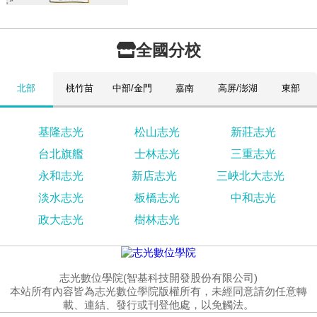
全國分校
北部
桃竹苗
中部/金門
嘉南
高屏/澎湖
東部
基隆志光
松山志光
新莊志光
台北旗艦
士林志光
三重志光
永和志光
新店志光
三峽北大志光
淡水志光
板橋志光
中和志光
政大志光
樹林志光
志光數位學院(智基科技開發股份有限公司)
本站所有內容皆為志光數位學院版權所有，未經同意請勿任意轉
載、連結、發行或刊登他處，以免觸法。