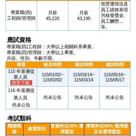
視營運情況及
員工績效表現
專業職(四)
月薪
月薪
另核發獎金、
工程師/管理師
45,220
43,195
員工酬勞…
等。
應試資格
專業職(四)工程師：大學以上相關科系畢業。
專業職(四)管理師：大學以上畢業。
兵役、性別、年齡不限。
簡章
報名時間
筆試時間
複試時間
115 年基層從
115/01/02~
115/03/14~
115/05/16~
業人員
115/02/02
115/03/14
115/05/17
簡章下載
116 年基層從
尚未公告
尚未公告
尚未公告
業人員
尚未公告
考試類科
職階職
普通科目20%-選
專業科目80%-選擇題
遴選類別
務
擇題型
及非選擇題型