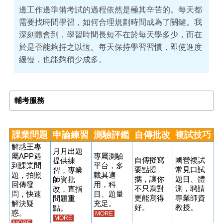
邊工作邊準備考試的過程依然是極其辛苦的。每天都
需要找時間學習，如何合理規劃時間成為了關鍵。我
深刻體會到，學習時間長短不在於每天學多少，而在
於是否能夠持之以恆。每天保持學習習慣，即使進度
緩慢，也能夠積少成多。
輔考服務
課業問題
申論練習
測驗評鑑
自傳批改
複試技巧
解惑王專
月月出題
屬APP遇
專屬測驗
自傳擬寫
國營複試
提供練
到課業問
平台，多
要點提
常見口試
習，專業
題，拍照
載具適
攜，讓你
題目、體
師資批
回傳發
用，科
不只寫對
測，聘請
改，直指
問，快速
目、題量
更能寫得
專業師資
問題重
解決疑
充足。
好。
教授。
點。
惑。
MORE
MORE
MORE