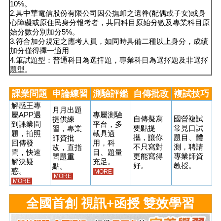
10%。
2.具中華電信股份有限公司因公撫卹之遺眷(配偶或子女)或身
心障礙或原住民身分報考者，共同科目原始分數及專業科目原
始分數分別加分5%。
3.符合加分規定之應考人員，如同時具備二種以上身分，成績
加分僅得擇一適用
4.筆試題型：普通科目為選擇題，專業科目為選擇題及非選擇
題型。
課業問題
申論練習
測驗評鑑
自傳批改
複試技巧
解惑王專
月月出題
屬APP遇
專屬測驗
自傳擬寫
國營複試
提供練
到課業問
平台，多
要點提
常見口試
習，專業
題，拍照
載具適
攜，讓你
題目、體
師資批
回傳發
用，科
不只寫對
測，聘請
改，直指
問，快速
目、題量
更能寫得
專業師資
問題重
解決疑
充足。
好。
教授。
點。
惑。
MORE
MORE
MORE
全國首創 視訊
+
函授 雙效學習