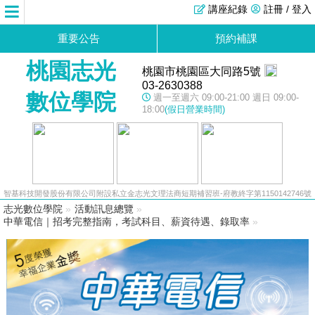
講座紀錄
註冊 / 登入
重要公告
預約補課
桃園志光
桃園市桃園區大同路5號
03-2630388
數位學院
週一至週六 09:00-21:00 週日 09:00-
18:00
(假日營業時間)
智基科技開發股份有限公司附設私立金志光文理法商短期補習班-府教終字第1150142746號
志光數位學院
»
活動訊息總覽
»
中華電信｜招考完整指南，考試科目、薪資待遇、錄取率
»