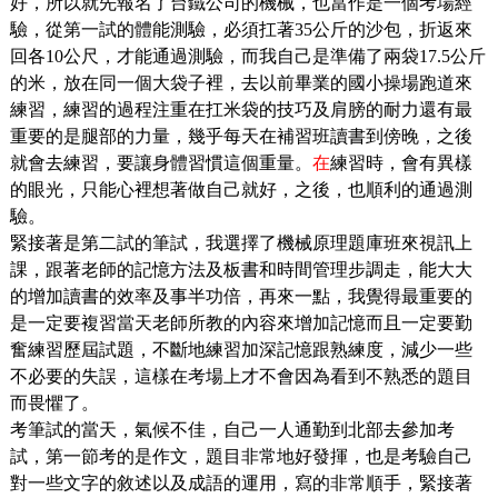
好，所以就先報名了台鐵公司的機械，也當作是一個考場經
驗，從第一試的體能測驗，必須扛著35公斤的沙包，折返來
回各10公尺，才能通過測驗，而我自己是準備了兩袋17.5公斤
的米，放在同一個大袋子裡，去以前畢業的國小操場跑道來
練習，練習的過程注重在扛米袋的技巧及肩膀的耐力還有最
重要的是腿部的力量，幾乎每天在補習班讀書到傍晚，之後
就會去練習，要讓身體習慣這個重量。
在
練習時，會有異樣
的眼光，只能心裡想著做自己就好，之後，也順利的通過測
驗。
緊接著是第二試的筆試，我選擇了機械原理題庫班來視訊上
課，跟著老師的記憶方法及板書和時間管理步調走，能大大
的增加讀書的效率及事半功倍，再來一點，我覺得最重要的
是一定要複習當天老師所教的內容來增加記憶而且一定要勤
奮練習歷屆試題，不斷地練習加深記憶跟熟練度，減少一些
不必要的失誤，這樣在考場上才不會因為看到不熟悉的題目
而畏懼了。
考筆試的當天，氣候不佳，自己一人通勤到北部去參加考
試，第一節考的是作文，題目非常地好發揮，也是考驗自己
對一些文字的敘述以及成語的運用，寫的非常順手，緊接著