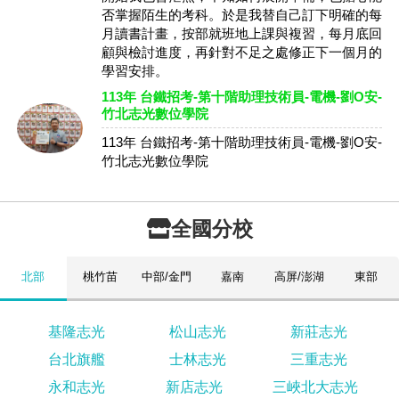
否掌握陌生的考科。於是我替自己訂下明確的每
月讀書計畫，按部就班地上課與複習，每月底回
顧與檢討進度，再針對不足之處修正下一個月的
學習安排。
113年 台鐵招考-第十階助理技術員-電機-劉O安-
竹北志光數位學院
113年 台鐵招考-第十階助理技術員-電機-劉O安-
竹北志光數位學院
全國分校
北部
桃竹苗
中部/金門
嘉南
高屏/澎湖
東部
基隆志光
松山志光
新莊志光
台北旗艦
士林志光
三重志光
永和志光
新店志光
三峽北大志光