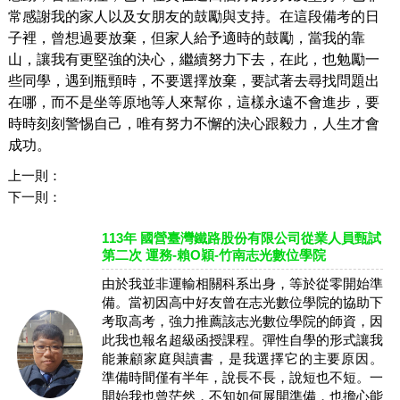
常感謝我的家人以及女朋友的鼓勵與支持。在這段備考的日
子裡
，
曾想過要放棄
，
但家人給予適時的鼓勵
，當我的靠
山，
讓我有更堅強的決心
，
繼續努力下去
，在此，也勉勵一
些同學，遇到瓶頸時，不要選擇放棄，要試著去尋找問題出
在哪，而不是坐等原地等人來幫你，這樣永遠不會進步，要
時時刻刻警惕自己，唯有努力不懈的決心跟毅力，人生才會
成功。
上一則：
下一則：
113年 國營臺灣鐵路股份有限公司從業人員甄試
第二次 運務-賴O穎-竹南志光數位學院
由於我並非運輸相關科系出身，等於從零開始準
備。當初因高中好友曾在志光數位學院的協助下
考取高考，強力推薦該志光數位學院的師資，因
此我也報名超級函授課程。彈性自學的形式讓我
能兼顧家庭與讀書，是我選擇它的主要原因。
準備時間僅有半年，說長不長，說短也不短。一
開始我也曾茫然，不知如何展開準備，也擔心能