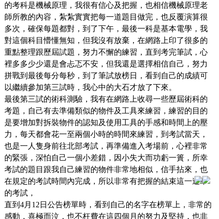
的考科是機械原理，我很有信心及把握，也相信機械原理老
師所教的內容，紮紮實實把每一道題目做完，也反覆演算很
多次，確保每題都對，到了下午，最後一科是基本電學，我
對這個科目懵懂無知，但我沒有放棄，在網路上印了很多的
重點整理跟歷屆試題，努力不懈的練習，直到考完筆試，心
裡多多少少還是會忐忑不安，但我還是選擇相信自己，努力
拼戰到最後每分每秒，到了筆試放榜日，看到自己的成績可
以繼續參加第三試時，我心中的大石才放了下來。
最後第三試的術科測驗，我有在網路上收尋一些歷屆術科的
考題，自己有去準備類似的物件及工具來練習，練習的目的
是要增加對拆裝物件的認知及使用工具的手感和時間上的壓
力，每天都會花一至兩個小時的時間來練習，到考試當天，
也是一人隻身前往北部考試，再準備進入考場前，心裡非常
的緊張，深怕自己一個小差錯，因小失大而功虧一簣，所幸
考試的題目跟我自己練習的物件非常地相似，信手拈來，也
在規定的考試時間內完成，所以非常有把握的結束這一連串
的考試，
直到4月12日公告榜單時，看到自己的名字在榜單上，非常的
感動，喜極而泣，也不枉費在這四個月的努力及堅持，也非