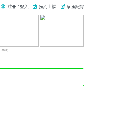
註冊 / 登入
預約上課
講座記錄
38號