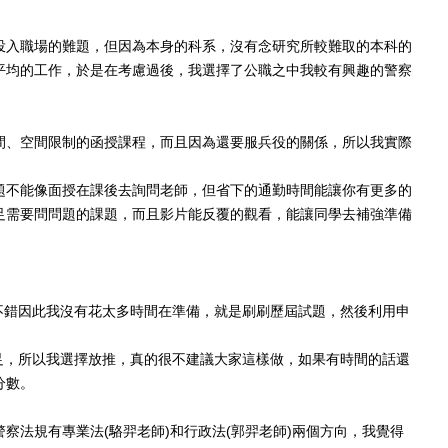
投入職場的難題，但因為本身的科系，沒有念研究所較難取的本科的
平均的工作，於是在考慮過後，我選擇了公職之中我較有興趣的警察
間、空間限制的函授課程，而且因為還要服兵役的關係，所以我實際
題不能像面授在課後去詢問老師，但省下的通勤時間能讓你有更多的
足需要問問題的課題，而且影片能反覆的觀看，能讓同學去補強準備
不錯因此我沒有花太多時間在準備，就是刷刷歷屆試題，然後利用申
足，所以我選擇放推，真的很不建議大家這樣做，如果有時間的話還
分數。
察法規有專業法(駱羿老師)和行政法(郭羿老師)兩個方向，我覺得