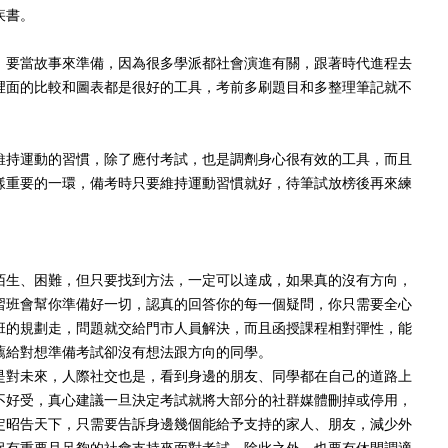
疾書。
，要當故事來準備，因為很多學派都社會演進有關，跟著時代進程去
裡面的比較和圖表都是很好的工具，考前多刷題目和多整理筆記就不
維持運動的習慣，除了應付考試，也是調劑身心很有效的工具，而且
樣重要的一環，備考時只要維持運動習慣就好，待筆試放榜後再來練
陌生、困難，但只要找到方法，一定可以達成，如果真的沒有方向，
習班會幫你準備好一切，認真的回答你的每一個疑問，你只需要全心
班的規劃走，問題就交給門市人員解決，而且函授課程相對彈性，能
薦給對想準備考試卻沒有想法跟方向的同學。
是對未來，人際社交也是，看到身邊的朋友、同學都在自己的道路上
不好受，真心建議一旦決定考試就將大部分的社群媒體刪掉或停用，
定昭告天下，只需要告訴身邊幾個能給予支持的家人、朋友，減少外