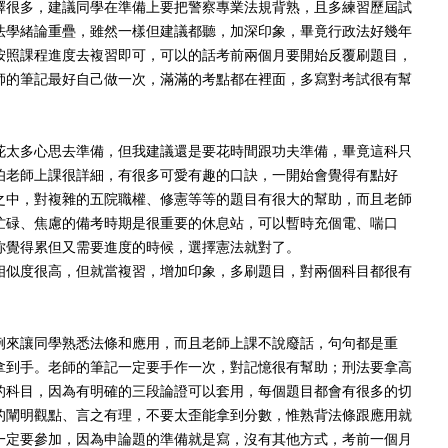
釋很多，建議同學在準備上要把警察專業法規背熟，且多練習歷屆試
法學緒論重疊，雖然一樣但建議都聽，加深印象，畢竟行政法好幾年
按照課程進度去複習即可，可以的話考前兩個月要開始反覆刷題目，
師的筆記最好自己做一次，滿滿的考點都在裡面，多寫對考試很有幫
花太多心思去準備，但我建議還是要花時間跟功夫準備，畢竟這科只
伯老師上課很詳細，有很多可愛有趣的口訣，一開始會覺得有點好
之中，對複雜的五院職權、修憲等等的題目有很大的幫助，而且老師
忙碌、焦慮的備考時期是很重要的休息站，可以暫時充個電、喘口
你覺得累但又需要進度的時候，選擇憲法就對了。
相似度很高，但就當複習，增加印象，多刷題目，對兩個科目都很有
例來讓同學熟悉法條和應用，而且老師上課不說廢話，句句都是重
拿到手。老師的筆記一定要手作一次，對記憶很有幫助；刑法要拿高
的科目，因為有明確的三段論證可以套用，每個題目都會有很多的切
的闡明觀點、言之有理，不要太歪能拿到分數，惟熟背法條跟應用就
一定要參加，因為申論題的準備就是寫，沒有其他方式，考前一個月