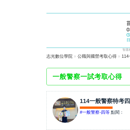
竹南志光
0
數位學院
日
智基
志光數位學院
»
公職與國營考取心得
»
11
一般警察一試考取心得
114一般警察特考
#一般警察-四等
點閱：