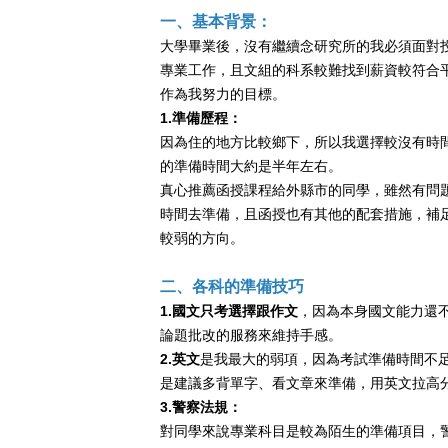
一、基本背景：
大學畢業後，沒有繼續念研究所的我必須面對
專業工作，且文組的科系較難找到薪資較符合
作為我努力的目標。
1.準備歷程：
因為住的地方比較鄉下，所以我選擇較沒有時
的準備時間大約是半年左右。
真心推薦函授課程給外縣市的同學，雖然有問
時間去準備，且函授也有其他的配套措施，補
較弱的方向。
二、各科的準備技巧
1.國文只考選擇跟作文
，因為本身國文能力還
論題批改的服務來維持手感。
2.英文
是我最大的弱項，因為考試準備時間不
是建議多背單字、看文章來準備，用英文拉高
3.警察法規：
對同學來說專業科目是較為陌生的準備項目，警