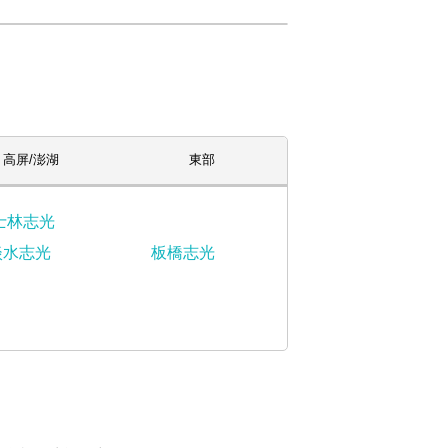
高屏/澎湖
東部
士林志光
淡水志光
板橋志光