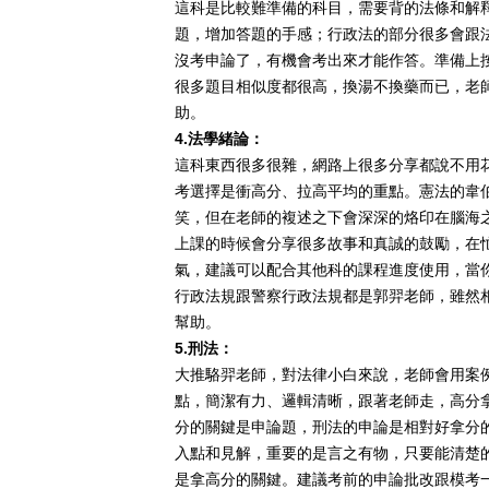
這科是比較難準備的科目，需要背的法條和解
題，增加答題的手感；行政法的部分很多會跟
沒考申論了，有機會考出來才能作答。準備上
很多題目相似度都很高，換湯不換藥而已，老
助。
4.法學緒論：
這科東西很多很雜，網路上很多分享都說不用
考選擇是衝高分、拉高平均的重點。憲法的韋
笑，但在老師的複述之下會深深的烙印在腦海
上課的時候會分享很多故事和真誠的鼓勵，在
氣，建議可以配合其他科的課程進度使用，當
行政法規跟警察行政法規都是郭羿老師，雖然
幫助。
5.刑法：
大推駱羿老師，對法律小白來說，老師會用案
點，簡潔有力、邏輯清晰，跟著老師走，高分
分的關鍵是申論題，刑法的申論是相對好拿分
入點和見解，重要的是言之有物，只要能清楚
是拿高分的關鍵。建議考前的申論批改跟模考