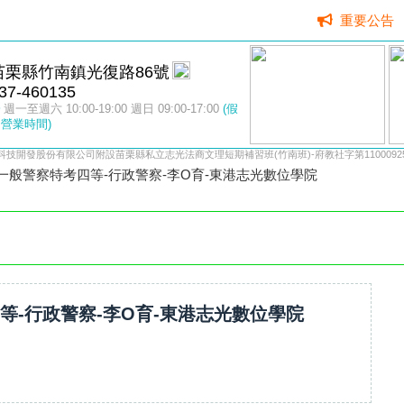
重要公告
苗栗縣竹南鎮光復路86號
37-460135
週一至週六 10:00-19:00 週日 09:00-17:00
(假
營業時間)
科技開發股份有限公司附設苗栗縣私立志光法商文理短期補習班(竹南班)-府教社字第11000925
4一般警察特考四等-行政警察-李O育-東港志光數位學院
四等-行政警察-李O育-東港志光數位學院