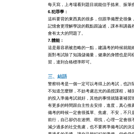
每天寫，上考場看到題目就能信手捻來、振筆
6.犯罪學：
這科要背的東西真的很多，但跟準備歷史很像
記憶會更理解學說的觀點跟論述，課本和講義
會有太大的問題了。
7.體能：
這是最容易被忽略的一點，建議考的時候就能
面對考試除了知識儲備量，健康的身體也是同
習，達到合格標準即可。
三、結語
警察特考是一個一定可以考得上的考試，也許
不知道怎麼辦，不妨考慮志光的函授課程，補
的投入準備考試就好，其他的事情就隨著補習
有更多的時間跟自主性去安排，進度，真心推
備考的時候一定會很孤單、焦慮、不安，不只
前行，自己卻仍在迷惘、尋找，心理一定會很
減少過多的社交焦慮，也不要將準備考試的決