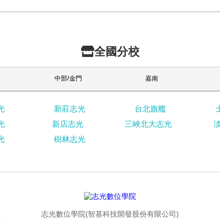
全國分校
中部/金門
嘉南
光
新莊志光
台北旗艦
光
新店志光
三峽北大志光
光
樹林志光
志光數位學院(智基科技開發股份有限公司)