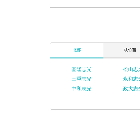
北部
桃竹苗
基隆志光
松山志
三重志光
永和志
中和志光
政大志