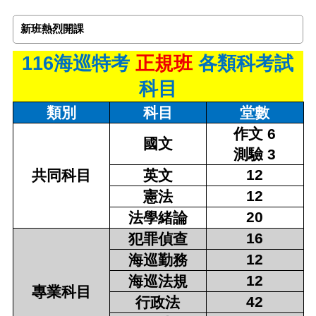
新班熱烈開課
116
海巡特考
正規班
各類科考試
科目
類別
科目
堂數
作文 6
國文
測驗 3
12
共同科目
英文
12
憲法
20
法學緒論
16
犯罪偵查
12
海巡勤務
12
海巡法規
專業科目
42
行政法