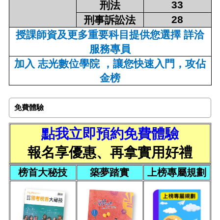
33
刑法
28
刑事訴訟法
授課師資及更多重要科目提供您選擇 詳洽
服務專員
加入 志光數位學院 ，讓您快速入門，攻佔
金榜
免費體驗
點我立即預約免費體驗
報名享優惠、再拿實用好禮
榜首大秘技
築夢踏實
上榜專屬規劃