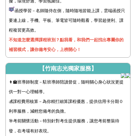
擾，環境舒適、學習氛圍佳。
函授學習－名師隨侍在側，隨時隨地皆能上課，雲端函授只
要連上線，手機、平板、筆電皆可隨時觀看，學習超便利、課
程複習更高效。
不知道怎麼選擇課程班別？點我看，和我們一起找出專屬你的
補習模式，讓你備考安心，上榜開心！
【竹南志光獨家服務】
👩‍🏫班導師制度－駐班導師陪讀督促，隨時關心身心狀況更提
供一對一心理輔導。
💰課程費用核算－為你精打細算課程優惠，提供信用卡分期０
利率服務，減輕您備考的負擔。
🎯考前關懷活動－特別針對考生提供
服務
，讓您考前整裝待
發，在考場有好表現。