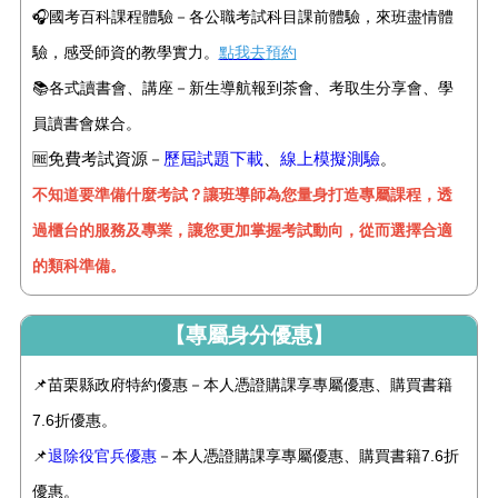
🎧國考百科課程體驗－各公職考試科目課前體驗，來班盡情體
驗，感受師資的教學實力。
點我去
預約
📚
各式讀書會、講座－新生導航報到茶會、考取生分享會、學
員讀書會媒合。
免費考試資源
歷屆試題下載
、
線上模擬測驗
🆓
－
。
不知道要準備什麼考試？讓班導師為您量身打造專屬課程，透
過櫃台的服務及專業，讓您更加掌握考試動向，從而選擇合適
的類科準備。
【專屬身分優惠】
📌苗栗縣政府特約優惠－本人憑證購課享專屬優惠、購買書籍
7.6折優惠。
📌
退除役官兵優惠
－本人憑證購課享專屬優惠、購買書籍7.6折
優惠。