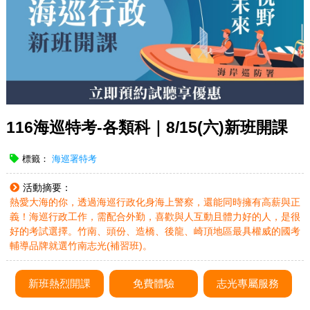
116海巡特考-各類科｜8/15(六)新班開課
標籤：
海巡署特考
活動摘要：
熱愛大海的你，透過海巡行政化身海上警察，還能同時擁有高薪與正
義！海巡行政工作，需配合外勤，喜歡與人互動且體力好的人，是很
好的考試選擇。竹南、頭份、造橋、後龍、崎頂地區最具權威的國考
輔導品牌就選竹南志光(補習班)。
新班熱烈開課
免費體驗
志光專屬服務