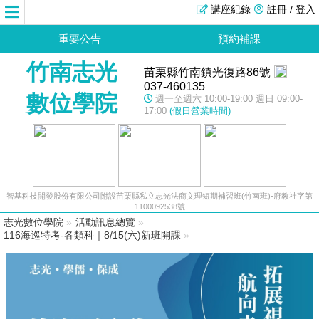
講座紀錄
註冊 / 登入
重要公告
預約補課
竹南志光
苗栗縣竹南鎮光復路86號
037-460135
數位學院
週一至週六 10:00-19:00 週日 09:00-
17:00
(假日營業時間)
智基科技開發股份有限公司附設苗栗縣私立志光法商文理短期補習班(竹南班)-府教社字第
1100092538號
志光數位學院
»
活動訊息總覽
»
116海巡特考-各類科｜8/15(六)新班開課
»