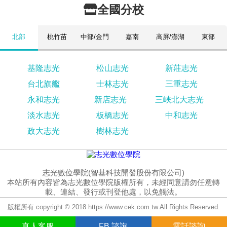
全國分校
北部
桃竹苗
中部/金門
嘉南
高屏/澎湖
東部
基隆志光
松山志光
新莊志光
台北旗艦
士林志光
三重志光
永和志光
新店志光
三峽北大志光
淡水志光
板橋志光
中和志光
政大志光
樹林志光
志光數位學院(智基科技開發股份有限公司)
本站所有內容皆為志光數位學院版權所有，未經同意請勿任意轉
載、連結、發行或刊登他處，以免觸法。
版權所有 copyright © 2018 https://www.cek.com.tw All Rights Reserved.
真人
客服
FB
諮詢
電話諮詢