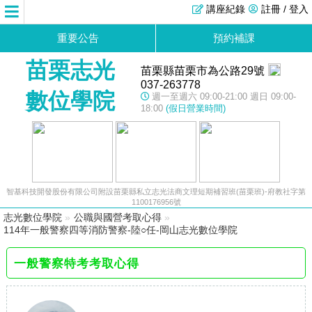
講座紀錄
註冊 / 登入
重要公告
預約補課
苗栗志光
苗栗縣苗栗市為公路29號
037-263778
數位學院
週一至週六 09:00-21:00 週日 09:00-
18:00
(假日營業時間)
智基科技開發股份有限公司附設苗栗縣私立志光法商文理短期補習班(苗栗班)-府教社字第
1100176956號
志光數位學院
»
公職與國營考取心得
»
114年一般警察四等消防警察-陸○任-岡山志光數位學院
一般警察特考考取心得