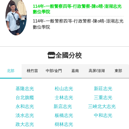
114年-一般警察四等-行政警察-陳o晴-澎湖志光
數位學院
114年-一般警察四等-行政警察-陳o晴-澎湖志光
數位學院
全國分校
北部
桃竹苗
中部/金門
嘉南
高屏/澎湖
東部
基隆志光
松山志光
新莊志光
台北旗艦
士林志光
三重志光
永和志光
新店志光
三峽北大志光
淡水志光
板橋志光
中和志光
政大志光
樹林志光