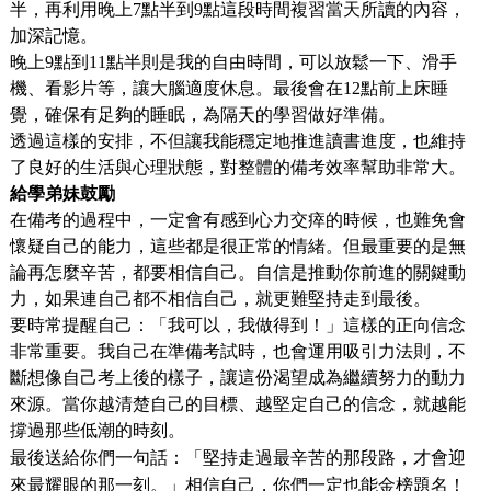
半，再利用晚上7點半到9點這段時間複習當天所讀的內容，
加深記憶。
晚上9點到11點半則是我的自由時間，可以放鬆一下、滑手
機、看影片等，讓大腦適度休息。最後會在12點前上床睡
覺，確保有足夠的睡眠，為隔天的學習做好準備。
透過這樣的安排，不但讓我能穩定地推進讀書進度，也維持
了良好的生活與心理狀態，對整體的備考效率幫助非常大。
給學弟妹鼓勵
在備考的過程中，一定會有感到心力交瘁的時候，也難免會
懷疑自己的能力，這些都是很正常的情緒。但最重要的是無
論再怎麼辛苦，都要相信自己。自信是推動你前進的關鍵動
力，如果連自己都不相信自己，就更難堅持走到最後。
要時常提醒自己：「我可以，我做得到！」這樣的正向信念
非常重要。我自己在準備考試時，也會運用吸引力法則，不
斷想像自己考上後的樣子，讓這份渴望成為繼續努力的動力
來源。當你越清楚自己的目標、越堅定自己的信念，就越能
撐過那些低潮的時刻。
最後送給你們一句話：「堅持走過最辛苦的那段路，才會迎
來最耀眼的那一刻。」相信自己，你們一定也能金榜題名！