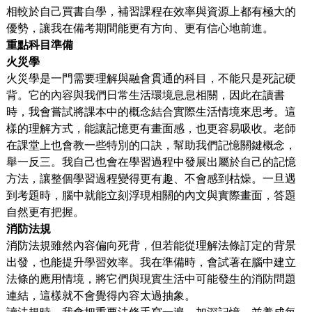
相較於自己買書自學，補習課程在效率與資源上都有極大的
優勢，讓我在備考期間能更有方向、更有信心地前進。
重點科目準備
火災學
火災學是一門需要理解與融會貫通的科目，不能只是死記硬
背。它的內容與我們日常生活環境息息相關，因此在讀書
時，我會嘗試將課本中的概念結合實際生活情境來思考。這
樣的理解方式，能讓記憶更有畫面感，也更容易吸收。老師
在課堂上也會教一些特別的口訣，幫助我們記憶關鍵概念，
舉一反三。我自己也會在學習過程中發展出屬於自己的記憶
方法，讓整個學習過程變得更有趣、不會感到枯燥。一旦遇
到考題時，腦中就能立刻浮現相關的內文與實際畫面，答題
自然更有把握。
消防法規
消防法規雖然內容偏向死背，但若能從理解法條訂定的背景
出發，也能提升學習效率。我在準備時，會試著在腦中建立
法條的應用情境，將它們與現實生活中可能發生的消防問題
連結，這樣就不會覺得內容太過抽象。