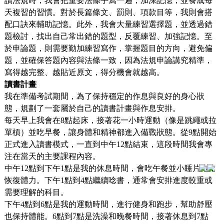
讀法規時，我會把重要法條手寫一遍，加深記憶，並養成每
天複習的習慣。對於長篇條文、罰則、項款目等，我則會搭
配口訣來輔助記憶。此外，我會大量練習選擇題，並透過錯
題檢討，找出自己常出錯的題型，反覆練習、加強記憶。至
於申論題，則需要勤加練習寫作，掌握題目的方向，避免偏
題，並確保答題內容與法條一致，因為法規申論講究精準，
寫得越完整、越貼近原文，得分機會就越高。
讀書計畫
我在準備考試期間，為了保持穩定的作息與良好的身心狀
態，規劃了一套屬於自己的讀書計畫與作息安排。
每天早上我會在8點起床，接著花一小時運動（像是跳繩或拉
單槓）並吃早餐，讓身體和精神都進入備戰狀態。從9點開始
正式進入讀書模式，一直到中午12點結束，這段時間我會專
注在當天的主要課程內容。
中午12點到下午1點是我的休息時間，會吃午餐並小睡片刻，
恢復體力。下午1點到4點繼續唸書，通常會安排進度較重或
需要理解的科目。
下午4點到6點是我的運動時間，進行健身和跑步，幫助舒壓
也保持體能。6點到7點是洗澡和晚餐時間，接著休息到7點