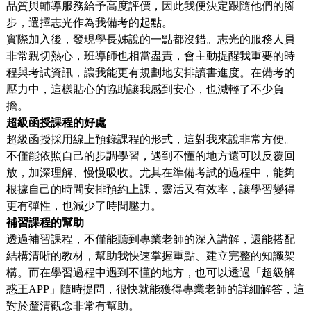
品質與輔導服務給予高度評價，因此我便決定跟隨他們的腳
步，選擇志光作為我備考的起點。
實際加入後，發現學長姊說的一點都沒錯。志光的服務人員
非常親切熱心，班導師也相當盡責，會主動提醒我重要的時
程與考試資訊，讓我能更有規劃地安排讀書進度。在備考的
壓力中，這樣貼心的協助讓我感到安心，也減輕了不少負
擔。
超級函授課程的好處
超級函授採用線上預錄課程的形式，這對我來說非常方便。
不僅能依照自己的步調學習，遇到不懂的地方還可以反覆回
放，加深理解、慢慢吸收。尤其在準備考試的過程中，能夠
根據自己的時間安排預約上課，靈活又有效率，讓學習變得
更有彈性，也減少了時間壓力。
補習課程的幫助
透過補習課程，不僅能聽到專業老師的深入講解，還能搭配
結構清晰的教材，幫助我快速掌握重點、建立完整的知識架
構。而在學習過程中遇到不懂的地方，也可以透過「超級解
惑王APP」隨時提問，很快就能獲得專業老師的詳細解答，這
對於釐清觀念非常有幫助。