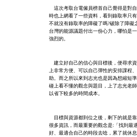
這次考取台電僱員榜首自己覺得是對自
時也上網看了一些資料，看到錄取率只有
不就沒有錄取率的障礙了嗎
?
破除了障礙
台灣的能源議題付出一份心力，哪怕是一
強烈的。
建立好自己的信心與目標後，便尋求資
上非常方便、可以自己彈性的安排課程、
助。而之所以來到志光也是因為想縮短準
碰上看不懂的觀念與題目，上了志光老師
以省下較多的時間成本。
目標與資源都到位之後，剩下的就是靠
很多資訊，而最重要的觀念是
:
「找到最
好、最適合自己的時段去唸，累了就休息