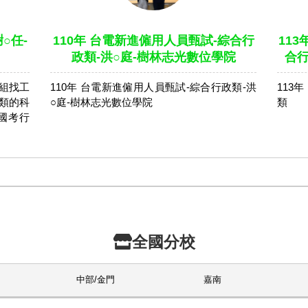
○任-
110年 台電新進僱用人員甄試-綜合行
11
政類-洪○庭-樹林志光數位學院
合行
組找工
110年 台電新進僱用人員甄試-綜合行政類-洪
113
類的科
○庭-樹林志光數位學院
類
國考行
全國分校
中部/金門
嘉南