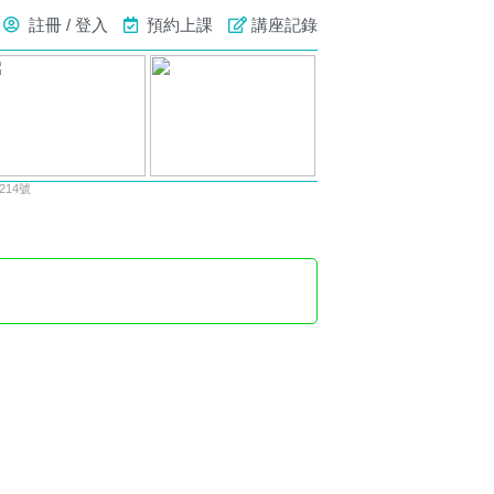
註冊 / 登入
預約上課
講座記錄
14號