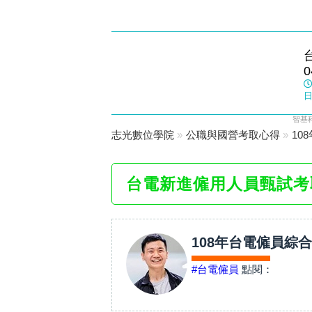
大甲志光
0
數位學院
日
智基
志光數位學院
»
公職與國營考取心得
»
10
台電新進僱用人員甄試考
108年台電僱員綜合
#台電僱員
點閱：