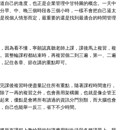
道自己的進度，也正是企業管理中甘特圖的概念。一天中
分早、中、晚三個時段各三個小時，一樣不會把自己逼太
是視個人情形而定，最重要的還是找到最適合的時間管理
，因為看不懂，寧願認真聽老師上課，課後馬上複習，複
。當整輪課程都結束時，再複習個二到三遍，第一、二遍
，記住各章、節在講的重點即可。
完課後複習時便盡量記住所有重點，隨著課程時間進行，
除了一再的複習之外，也會善用架構圖，也就是像企管王
起來，優點是會將所有讀過的資訊分門別類，而大腦也會
，自己也能舉一反三，省下不少時間。