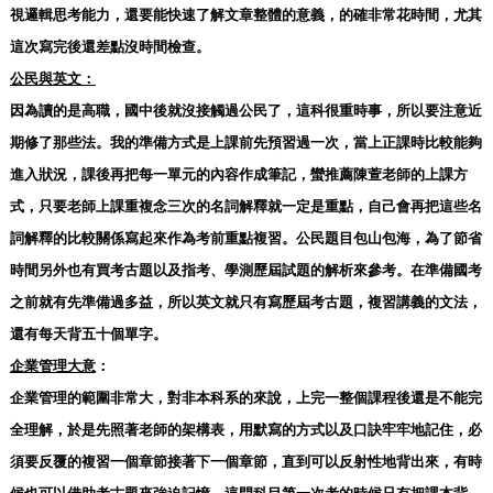
視邏輯思考能力，還要能快速了解文章整體的意義，的確非常花時間，尤其
這次寫完後還差點沒時間檢查。
公民與英文：
因為讀的是高職，國中後就沒接觸過公民了，這科很重時事，所以要注意近
期修了那些法。我的準備方式是上課前先預習過一次，當上正課時比較能夠
進入狀況，課後再把每一單元的內容作成筆記，蠻推薦陳萱老師的上課方
式，只要老師上課重複念三次的名詞解釋就一定是重點，自己會再把這些名
詞解釋的比較關係寫起來作為考前重點複習。公民題目包山包海，為了節省
時間另外也有買考古題以及指考、學測歷屆試題的解析來參考。在準備國考
之前就有先準備過多益，所以英文就只有寫歷屆考古題，複習講義的文法，
還有每天背五十個單字。
企業管理大意
：
企業管理的範圍非常大，對非本科系的來說，上完一整個課程後還是不能完
全理解，於是先照著老師的架構表，用默寫的方式以及口訣牢牢地記住，必
須要反覆的複習一個章節接著下一個章節，直到可以反射性地背出來，有時