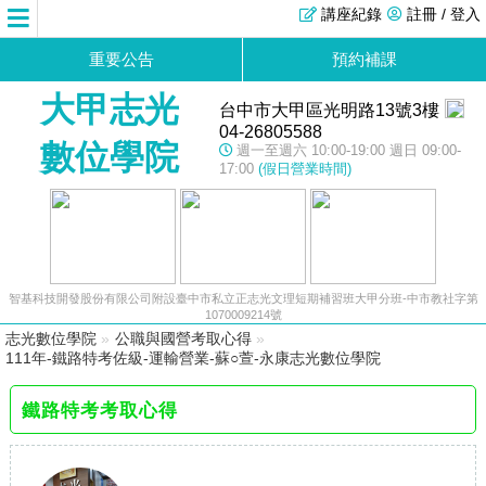
講座紀錄
註冊 / 登入
重要公告
預約補課
大甲志光
台中市大甲區光明路13號3樓
04-26805588
數位學院
週一至週六 10:00-19:00 週日 09:00-
17:00
(假日營業時間)
智基科技開發股份有限公司附設臺中市私立正志光文理短期補習班大甲分班-中市教社字第
1070009214號
志光數位學院
»
公職與國營考取心得
»
111年-鐵路特考佐級-運輸營業-蘇○萱-永康志光數位學院
鐵路特考考取心得