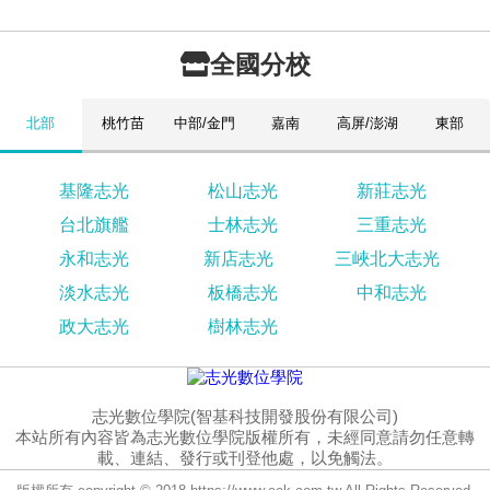
全國分校
北部
桃竹苗
中部/金門
嘉南
高屏/澎湖
東部
基隆志光
松山志光
新莊志光
台北旗艦
士林志光
三重志光
永和志光
新店志光
三峽北大志光
淡水志光
板橋志光
中和志光
政大志光
樹林志光
志光數位學院(智基科技開發股份有限公司)
本站所有內容皆為志光數位學院版權所有，未經同意請勿任意轉
載、連結、發行或刊登他處，以免觸法。