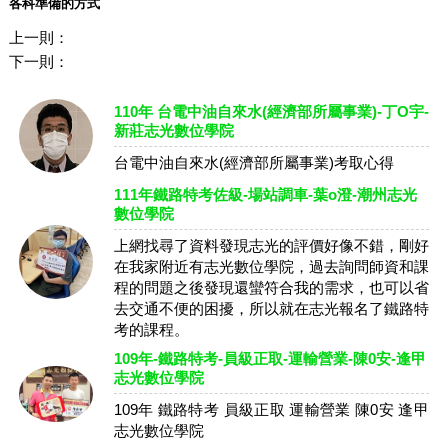
各科準備的方式
上一則：
下一則：
110年 台電中油自來水(經濟部所屬事業)-丁O宇-
新莊志光數位學院
台電中油自來水(經濟部所屬事業)考取心得
111年鐵路特考佐級-場站調車-葉o澄-潮州志光
數位學院
上網找尋了資料發現志光的評價好像不錯，剛好
在我家附近有志光數位學院，過去詢問師資和課
程的問題之後發現還蠻符合我的需求，也可以省
去交通不便的困擾，所以就在志光報名了鐵路特
考的課程。
109年-鐵路特考-員級正取-運輸營業-陳0安-逢甲
志光數位學院
109年 鐵路特考 員級正取 運輸營業 陳0安 逢甲
志光數位學院