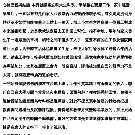
心路歷程與結語
本身就讀國立科大生科系，畢業後在藥廠工作，家中經營
早餐店，一直以來都是由家人和親戚合力經營的傳統形式，有次媽媽提到身
體狀況不如從前能在煎台上站上一整天，加上小本生意再多請一位員工對成
本來說很吃緊，於是我就決定辭去工作回去幫忙。很不幸地，兩年前家人發
生了一場嚴重的車禍，頓時之間不但少了人手，還要不停的在工作及醫院間
來回照顧，店裡時常店休也影響了生意，最後大家討論收掉了經營六年的店
面。結束工作後，接著就面臨到如何返回職場，畢竟在家中協助的經歷很難
為專業加分，尤其在履歷上會有一段空窗期，評估後知道自己的競爭力不是
太高，就有著想轉換跑道的念頭。
一開始有聽說爸爸的朋友在台鐵上班，工作性質單純且有著穩定的收入，想
起自己在大學期間也常常坐火車返鄉，因而勾起了種種熟悉的回憶。會報考
運輸營業佐級是因為考科都是選擇題，對於不擅長寫申論題的我較有把握，
親自詢問過櫃台及試聽課程後，覺得老師教學方式蠻容易吸收的，加上只給
自己設定兩年的時間全職準備，最好的方式還是要透過補習班幫忙抓重點，
於是在家人的支持下，報名了視訊班。