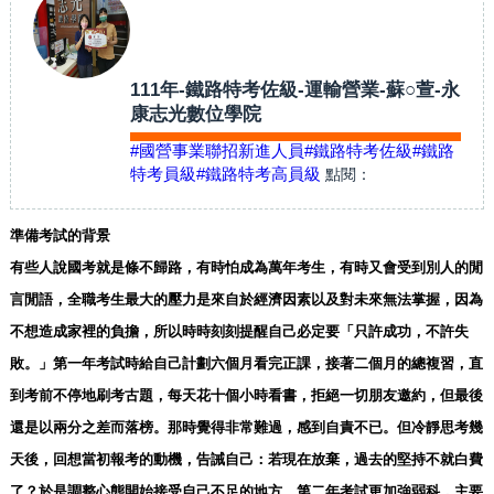
111年-鐵路特考佐級-運輸營業-蘇○萱-永
康志光數位學院
#國營事業聯招新進人員
#鐵路特考佐級
#鐵路
特考員級
#鐵路特考高員級
點閱：
準備考試的背景
有些人說國考就是條不歸路，有時怕成為萬年考生，有時又會受到別人的閒
言閒語，全職考生最大的壓力是來自於經濟因素以及對未來無法掌握，因為
不想造成家裡的負擔，所以時時刻刻提醒自己必定要「只許成功，不許失
敗。」第一年考試時給自己計劃六個月看完正課，接著二個月的總複習，直
到考前不停地刷考古題，每天花十個小時看書，拒絕一切朋友邀約，但最後
還是以兩分之差而落榜。那時覺得非常難過，感到自責不已。但冷靜思考幾
天後，回想當初報考的動機，告誡自己：若現在放棄，過去的堅持不就白費
了？於是調整心態開始接受自己不足的地方。第二年考試更加強弱科，主要