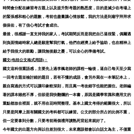
時間會分配在練習考古題上以及提升對考題的熟悉度，目的是減少在考場上
的緊張感和粗心的題數，考前也盡量讓心情放鬆，我的方法是到廟宇拜拜求
個保佑，有了信心考試才會成功。
最後，很感謝一直支持我的家人，考試期間反而是我把自己逼很緊，偶爾遇
到負面情緒時家人總是願意幫我打氣，他們在經濟上給予協助，也在精神上
給予我很大的鼓勵，讓我無後顧之憂，可以全心的準備考試。
國文(包括公文格式用語)：
國文這科很重語感，主要先上過李楓老師的課程一輪後，逼自己每天至少寫
一回考古題並檢討錯的題目，若有不懂的成語，會另外寫在一本筆記本上，
親自寫過的方式可以讓印象較深刻，而且萬一考改錯字也能把握住。老師編
著的課本雖然不厚，但卻是我快翻爛的一本書，原因是國學常識和應用文的
重點都放在裡面，就不用在花時間整理。基本上國文考得的範圍很大，所以
只要是阿摩上面有關國文的考科都可以練習。公文的部分所占的比例不重，
但一定要拿到分數，只要考前兩個禮拜讀熟死背起來就好了。
今年國文的出題方向與以往差別很大，未來應該都會以白話文為主，不僅重