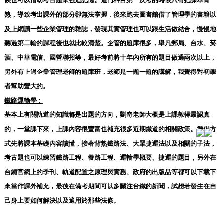
候也可以借助考古題來強迫記憶。這門科目第一次考的時候只有把課本背
熟，導致考出課外的部分卻無法掌握，後來跑去圖書館借了管理學的書籍以
及上網讀一些企業管理的雜誌，發現其實管理也可以跟生活做結合，慢慢地
聽過第二輪的課程後也就比較清楚。企管的題庫很多，舉凡郵局、台水、菸
酒、中華電信、國營聯招等，最好考前將十年內所有的題目做過兩次以上，
另外有上過企業管理老師的題庫班，老師是一題一題的講解，我覺得對初學
者幫助蠻大的。
鐵路運輸學：
基本上有關軌道的知識都是出題的方向，劉奇老師大概是上課教得最認真
的，一堂課下來，上課內容很豐富也補充很多近期鐵道的相關政策。準備方
式先將課本基礎內容讀懂，接著背熟鐵路法、大眾捷運法以及相關的子法，
考古題也可以練習鐵路工程、養路工程、運輸學概要、捷運的題目，另外在
台鐵官網上的季刊、軌道配置之原理與實務、政府的出版品等都可以下載下
來當作課外補充，最後在備考期間可以多關注台鐵的新聞，試想若發生在自
己身上要如何解決以及適用於那些法條。