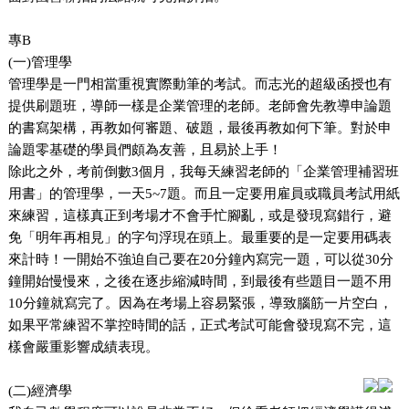
專B
(
一)管理學
管理學是一門相當重視實際動筆的考試。而志光的超級函授也有
提供刷題班，導師一樣是企業管理的老師。老師會先教導申論題
的書寫架構，再教如何審題、破題，最後再教如何下筆。對於申
論題零基礎的學員們頗為友善，且易於上手！
除此之外，考前倒數3個月，我每天練習老師的「
企業管理補習班
用書」的
管理學，一天5~7題。而且一定要用雇員或職員考試用紙
來練習，這樣真正到考場才不會手忙腳亂，或是發現寫錯行，避
免「明年再相見」的字句浮現在頭上。最重要的是一定要用碼表
來計時！一開始不強迫自己要在20分鐘內寫完一題，可以從30分
鐘開始慢慢來，之後在逐步縮減時間，到最後有些題目一題不用
10分鐘就寫完了。因為在考場上容易緊張，導致腦筋一片空白，
如果平常練習不掌控時間的話，正式考試可能會發現寫不完，這
樣會嚴重影響成績表現。
(
二)經濟學