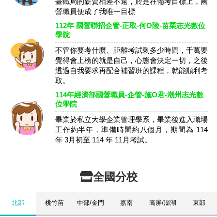
臺鐵局的薪資相差不遠，於是在備考目標上，國
營職員便成了我唯一目標
112年 國營聯招企管-正取-何O陵-苗栗志光數位
學院
不管你要考什麼、距離考試剩多少時間，千萬要
覺得會上榜的就是自己，心態會決定一切，之後
透過自我要求再配合補習班的課程，就能順利考
取。
114年經濟部國營職員-企管-施O君-潮州志光數
位學院
畢業於私立⼤學企業管理學系，畢業後進入職場
⼯作約半年，準備時間約八個月，期間為 114
年 3月初至 114 年 11月考試。
全國分校
北部
桃竹苗
中部/金門
嘉南
高屏/澎湖
東部