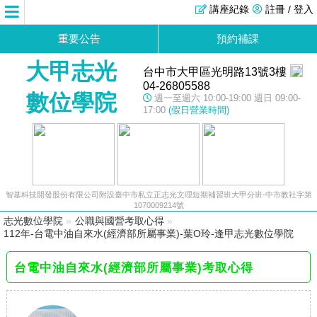
講座紀錄
註冊 / 登入
重要公告
預約補課
大甲志光
台中市大甲區光明路13號3樓
04-26805588
數位學院
週一至週六 10:00-19:00 週日 09:00-
17:00
(假日營業時間)
智基科技開發股份有限公司附設臺中市私立正志光文理短期補習班大甲分班-中市教社字第
1070009214號
志光數位學院
»
公職與國營考取心得
»
112年-台電中油自來水(經濟部所屬事業)-葉O玲-逢甲志光數位學院
台電中油自來水(經濟部所屬事業)考取心得