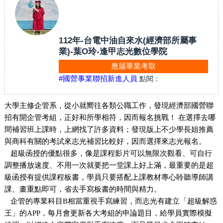
112年-台電中油自來水(經濟部所屬事
業)-葉O玲-逢甲志光數位學院
應届畢業考取
#國營事業聯招新進人員
點閱：
大學主修企管系，從小就嚮往各類公職工作，發現經濟部國營聯
招有開企管考組，正好和所學相符，因而報名挑戰！
在選擇去哪
間補習班上課時，上網找了許多資料；發現版上不少學長姐推薦
與商科有關的考試來志光補習比較好，因而選擇來志光報名。
超級函授的優點很多，像是課程影片可以無限次觀看、可自行
調整播放速度、不用一次就要把一堂課上好上滿，最重要的是超
級函授有提供課程板書，學員只要搭配上課教材專心聆聽導師講
課、畫重點即可，省去手寫板書的時間與精力。
企管的專業科目B相當重視手寫練習，而志光有建立「超級解惑
王」的APP，每月會更新各大考組的申論題目，給學員實際模擬