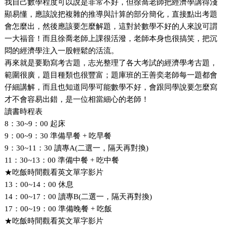
我自己數學程度可以說是非常不好，但徐喬老師把經濟學講得淺
顯易懂，應該說把複雜的推導與計算的部分簡化，直接點出考題
會怎麼出，然後應該要怎麼解題，這對於數學不好的人來說可謂
一大福音！而且徐喬老師上課很活潑，老師本身也很搞笑，把沉
悶的經濟學注入一股輕鬆的活流。
再來就是要勤寫考古題，志光整理了各大考試的經濟學考古題，
範圍很廣，題目種類也很豐富；題庫班的王善奕老師每一題都會
仔細講解，而且也知道同學可能數學不好，會跟同學說要怎麼寫
才不會容易出錯，是一位相當細心的老師！
讀書時程表
8
：30~9：00 起床
9
：00~9：30 準備早餐 + 吃早餐
9
：30~11：30 讀專A(二選一，隔天再對換)
11
：30~13：00 準備中餐 + 吃中餐
★吃飯時間觀看英文單字影片
13
：00~14：00 休息
14
：00~17：00 讀專B(二選一，隔天再對換)
17
：00~19：00 準備晚餐 + 吃飯
★吃飯時間觀看英文單字影片