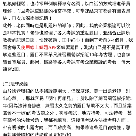
氣氛頗輕鬆，也時常舉例解釋專有名詞，以白話的方式增進學員
理解，而且考試重點抓的相當準確，每堂課結束前都會有圖表歸
納，再次加深學員記憶！
此外，老師同時也是刷題班的導師；因此，我的企業概論可以說
是非常扎實！老師也整理了各大考試的重點題目，並結合正課所
教授的記憶口訣，快速破題，正中紅心！而到了考前3~4個月，我
還會每天
使用線上練題APP
來練習題目，測試自己是不是真正理
解這些題目，題目不單單只練習國營聯招近10年考古題，也會練
習台電雇員、郵局、鐵路等各大考試有考企業概論的考卷，每天
練習2回。
(
二)法學緒論
由於國營聯招的法學緒論範圍大，但深度淺。萬一出題老師「別
出心裁」，那就容易「明年再相見」；所以除了練習國營聯招近5
年(因為法律會修改，練習太久之前的題目幫助不太大，而且答案
還會不一樣)的考古題之外，初等考試、地方特考、司法特考，甚
至高考的法律考題，我都有練習。這幾個考試在法律考科方面，
都有明確的出題方向，而且難度高。如果將這些題目都搞懂，那
面對國營聯招的法緒就可見招拆招。