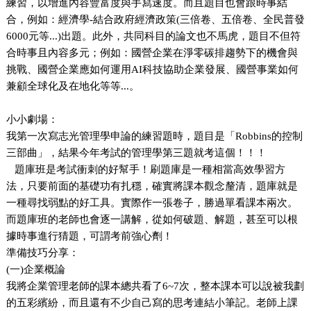
練習，以增進內容豐富度與手寫速度。而且題目也會跟時事結
合，例如：經濟學-結合政府經濟政策(三倍卷、五倍卷、全民普發
6000元等...)出題。此外，共同科目的論文也不馬虎，題目不但符
合時事且內容多元；例如：國營企業在淨零碳排趨勢下的機會與
挑戰、國營企業應如何運用AI科技協助企業發展、國營事業如何
兼顧全球化及在地化等等...。
小小劇場：
我第一次寫志光管理學申論的練習題時，題目是「Robbins的控制
三部曲」，結果今年考試的管理學第三題就考這個！！！
題庫班是考試衝刺的好幫手！刷題庫是一種相當高效學習方
法，只要前面的基礎功有扎穩，確實將課本觀念釐清，題庫就是
一種尋找弱點的好工具。實際作一張卷子，勝過單看課本兩次。
而題庫班的老師也會逐一講解，從如何破題、解題，甚至可以根
據時事進行猜題，可謂考前強心劑！
準備技巧分享：
(
一)企業概論
我將企業管理老師的課本總共看了6~7次，整本課本可以說被我劃
的五彩繽紛，而且還有不少自己寫的思考連結小筆記。老師上課