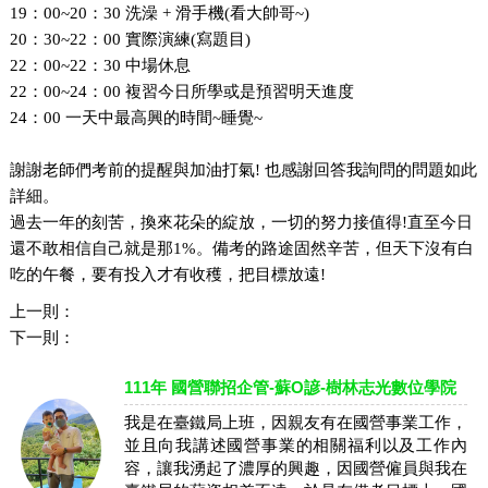
19
：00~20：30 洗澡 + 滑手機(看大帥哥~)
20
：30~22：00 實際演練(寫題目)
22
：00~22：30 中場休息
22
：00~24：00 複習今日所學或是預習明天進度
24
：00 一天中最高興的時間~睡覺~
謝謝老師們考前的提醒與加油打氣! 也感謝回答我詢問的問題如此
詳細。
過去一年的刻苦，換來花朵的綻放，一切的努力接值得!直至今日
還不敢相信自己就是那1%。備考的路途固然辛苦，但天下沒有白
吃的午餐，要有投入才有收穫，把目標放遠!
上一則：
下一則：
111年 國營聯招企管-蘇O諺-樹林志光數位學院
我是在臺鐵局上班，因親友有在國營事業工作，
並且向我講述國營事業的相關福利以及工作內
容，讓我湧起了濃厚的興趣，因國營僱員與我在