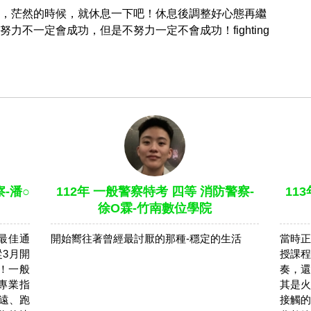
，茫然的時候，就休息一下吧！休息後調整好心態再繼
不一定會成功，但是不努力一定不會成功！fighting
-潘○
112年 一般警察特考 四等 消防警察-
11
徐O霖-竹南數位學院
最佳通
開始嚮往著曾經最討厭的那種-穩定的生活
當時正
3月開
授課程
！一般
奏，還
專業指
其是火
遠、跑
接觸的