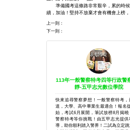
準備國考這條路非常艱辛，累的時候
續，加油！堅持不放棄才會有機會上榜，努力
上一則：
下一則：
113年一般警察特考四等行政警察
靜-五甲志光數位學院
快來追尋警察夢想！一般警察特考，
道，大學、高中畢業生最適合！報名從
始，考試6月展開，筆試放榜8月揭曉
警察特考等你挑戰！由五甲志光提供
導，助你順利踏入警界！二試為立定跳