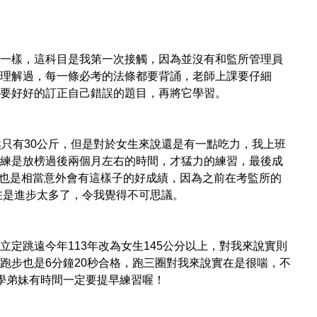
一樣，這科目是我第一次接觸，因為並沒有和監所管理員
理解過，每一條必考的法條都要背誦，老師上課要仔細
要好好的訂正自己錯誤的題目，再將它學習。
然只有30公斤，但是對於女生來說還是有一點吃力，我上班
練是放榜過後兩個月左右的時間，才猛力的練習，最後成
斤，我也是相當意外會有這樣子的好成績，因為之前在考監所的
實在是進步太多了，令我覺得不可思議。
定跳遠今年113年改為女生145公分以上，對我來說實則
跑步也是6分鐘20秒合格，跑三圈對我來說實在是很喘，不
學弟妹有時間一定要提早練習喔！