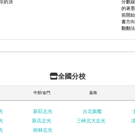
你的決
分數線
的著墨
前開始
書方向
翻翻法
全國分校
中部/金門
嘉南
光
新莊志光
台北旗艦
光
新店志光
三峽北大志光
光
樹林志光