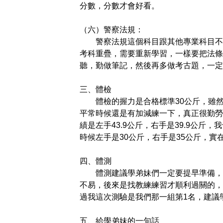
分數，分數才會好看。
（六）警察法規：
警察法規這個科目跟其他專業科目不
考科重疊，需要重新學習，一樣要把法條
聽，勤做筆記，然後再多做考古題，一定
三、體檢
體檢的握力是合格標準30公斤，雖
平常時候還是有加減練一下，真正很勤勞
績是左手43.9公斤，右手是39.9公
時候左手是30公斤，右手是35公斤，
四、體測
體測建議學弟妹們一定要提早準備，立
不易，後來是找教練練習才順利過關的，
過我這次測驗是我們那一組第1名，建議
五、給學弟妹的一句話