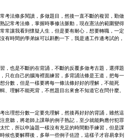
常考法條多閱讀，多做題目，然後一直不斷的複習，勤做
熟記常考法條，掌握時事修法脈動，現在憲法的範圍變得
常常讓我看到懷疑人生，但是要有耐心，想要轉職，一定
沒有時間的學弟妹可以斟酌一下，我是邊工作邊考試的，
習，也是不斷的在背誦，不斷的反覆多做考古題，選擇題
，只在自己的腦海裡面練習，多背誦法條是王道，把每一
想分數，但是一樣要將每一條法條好好的理解，不能死
輯、理解不能死背，不然題目出來會不知道它在問什麼。
考出理想分數一定要先理解，然後再好好的背誦，雖然這
注意聽，將老師上課舉的例子熟記，至少就能夠應付犯罪
太忙，所以申論題一樣沒有充足的時間動手練習，但是課
時候也要解釋後，多舉一些例子佐證，這樣子才容易拿到