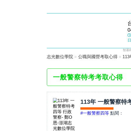
大甲志光
0
數位學院
日
智基
志光數位學院
»
公職與國營考取心得
»
11
一般警察特考考取心得
113年 一般警察特
#一般警察四等
點閱：