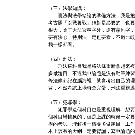
（三）法學知識：
憲法與法學緒論的準備方法，我是把
考古題「以戰養戰」絕對是必要的，也要
很大，除了大法官釋字外，還有憲判字，
要有決心，特別法一定也要看，不過比較
我一樣都看。
（四）刑法：
刑法這科目我是將法條重新拿起來複
多做題目，不過我申論題是沒有動筆練習
條法條都記在腦海裡，就會考出自己的理
背，不然考試上場時會完蛋，刑法重視邏
（五）犯罪學：
犯罪學這個科目也是重視理解，想要
個科目蠻抽象的，但是上課的時候一定要
學的考試，理解後一樣要多做題目，工作
本上該有的大綱一定要背誦，寫申論題的