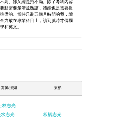
不高、卻又總是招不滿。除了考科內容
要點需要釐清並熟讀，體能也是需要提
準備的。當時只剩五個月時間的我，讀
全力放在專業科目上，讀到膩時才偶爾
學和英文。
高屏/澎湖
東部
士林志光
淡水志光
板橋志光