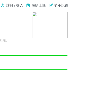
註冊 / 登入
預約上課
講座記錄
14號