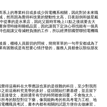
而系上的專業科目或多或少與電機系相關，因此對於未來職
域，然而因為覺得科技業的變動性太高，日夜顛倒和披星戴
中從事的是水果店，因此父親時常晚上11點之後就要去大
響身理時鐘和睡眠品質，因此讓我下定決心尋找能有一個具
時也能讓父母減輕負擔的工作，所以經濟部國營聯招電機職
後盾，櫃檯人員親切的問候，簡簡單單的一句早安都成為了
果有困難或是有想要心情抒發的，服務人員都會以類似朋友
我覺得這兩科在大學應該也算的是很難的科目，至少對我而
你之前這兩科究竟學的多好，從頭開始打磨基礎，並且留下
題直接發文，老師通常有空的時間都會回覆，不會拖太久，
你所考的類型對症下藥，像我能夠考的有高考電力工程、地
招電機職員考試，書本內都有相關的試題方便你去做練習，