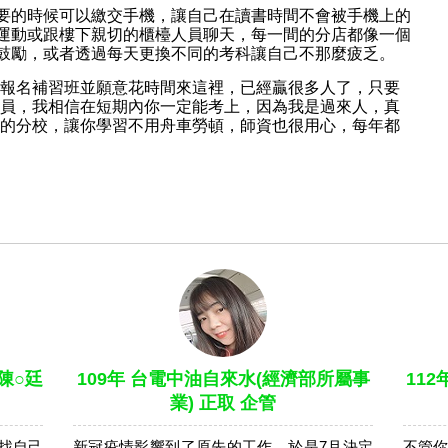
要的時候可以繳交手機，讓自己在讀書時間不會被手機上的
運動或跟樓下親切的櫃檯人員聊天，每一間的分店都像一個
鼓勵，或者透過每天更換不同的考科讓自己不那麼疲乏
。
報名補習班並願意花時間來這裡，已經贏很多人了，只要
員，我相信在短期內你一定能考上，因為我是過來人，真
的分校，讓你學習不用舟車勞頓，師資也很用心，每年都
陳○廷
109年 台電中油自來水(經濟部所屬事
11
業) 正取 企管
找自己
新冠疫情影響到了原先的工作，於是7月決定
不管你