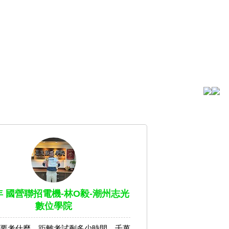
2年 國營聯招電機-林O毅-潮州志光
數位學院
要考什麼、距離考試剩多少時間，千萬