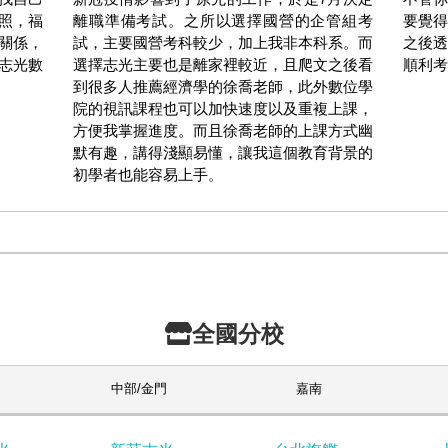
照，福
離職準備考試。之所以選擇國營的企管組考
要覺得
關係，
試，主要國營考科較少，加上我非本科系。而
之後透
志光數
選擇志光主要也是離家裡較近，且爬文之後看
順利考
到很多人推薦經濟學的徐喬老師，此外數位學
院的視訊課程也可以加快速度以及重複上課，
方便我掌握進度。而且徐喬老師的上課方式幽
默有趣，講得淺顯易懂，讓我這個教育背景的
初學者也能容易上手。
全國分校
中部/金門
嘉南