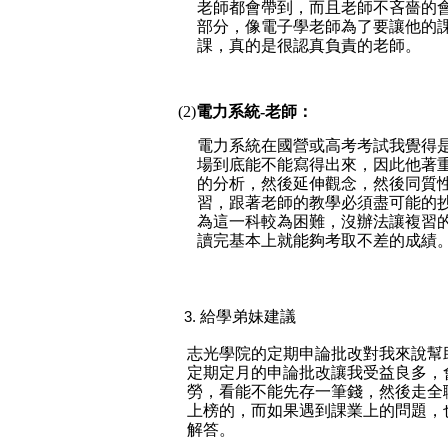
老師都會帶到，而且老師不吝嗇的
部分，像電子學老師為了要讓他的課
課，真的是很認真負責的老師
。
(2)
電力系統-老師：
電力系統在國營或高考考試我覺得
場到底能不能寫得出來，因此他著
的分析，然後延伸觀念，然後同質
習，跟著老師的教學必須盡可能的
為這一科較為困難，沒辦法讓複習
讀完基本上就能夠考取不差的成績
給學弟妹建議
志光學院的定期申論批改對我來說幫
定期定月的申論批改讓我受益良多，
勞，看能不能先存一筆錢，然後走全
上榜的，而如果遇到課業上的問題，
解答。