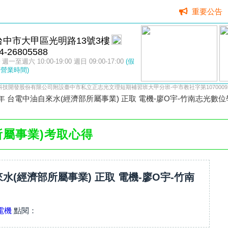
重要公告
台中市大甲區光明路13號3樓
4-26805588
週一至週六 10:00-19:00 週日 09:00-17:00
(假
營業時間)
科技開發股份有限公司附設臺中市私立正志光文理短期補習班大甲分班-中市教社字第10700092
3年 台電中油自來水(經濟部所屬事業) 正取 電機-廖O宇-竹南志光數
所屬事業)考取心得
來水(經濟部所屬事業) 正取 電機-廖O宇-竹南
電機
點閱：