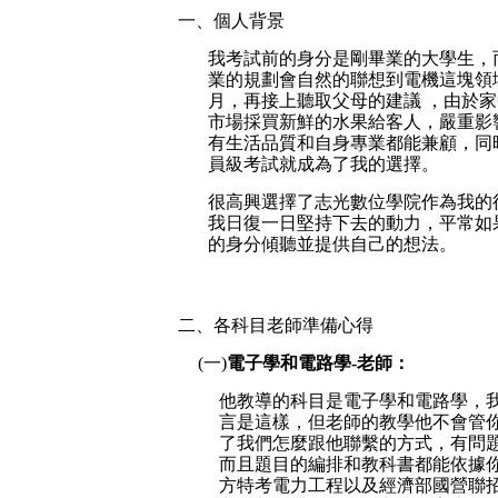
一、個人背景
我考試前的身分是剛畢業的大學生，
業的規劃會自然的聯想到電機這塊領
月，再接上聽取父母的建議 ，由於家
市場採買新鮮的水果給客人，嚴重影
有生活品質和自身專業都能兼顧，同
員級考試就成為了我的選擇
。
很高興選擇了志光數位學院作為我的
我日復一日堅持下去的動力，平常如
的身分傾聽並提供自己的想法。
二、各科目老師準備心得
(一)
電子學和電路學-老師：
他教導的科目是電子學和電路學，
言是這樣，但老師的教學他不會管
了我們怎麼跟他聯繫的方式，有問
而且題目的編排和教科書都能依據
方特考電力工程以及經濟部國營聯