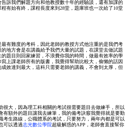
會告訴我們解題方向和他教授數十年的經驗談，還有加課的
程有始有終，課程長度來到28堂，題庫班也一次給了10堂
是最有難度的考科，因此老師的教授方式他注重的是我們考
重的地方會是在講義給予我們大量的試題，在課堂去做試題
性的題目則回家練習，不浪費你我的時間，做最有效率的學
抄寫上課老師所有的版書，我覺得幫助比較大，偷懶的話因
的成效達到最大，這科只需要老師的講義，不會到太厚，但
。
助很大，因為理工科相關的考試很需要題目去做練手，所以
會有額外的題目讓我去練筆，我的備考訣竅我覺得就是要勤
職考生路線，公職體系的考試，只要努力，兩年內都是可以
也可以透過
志光數位學院
超級解惑的APP，老師會直接幫你