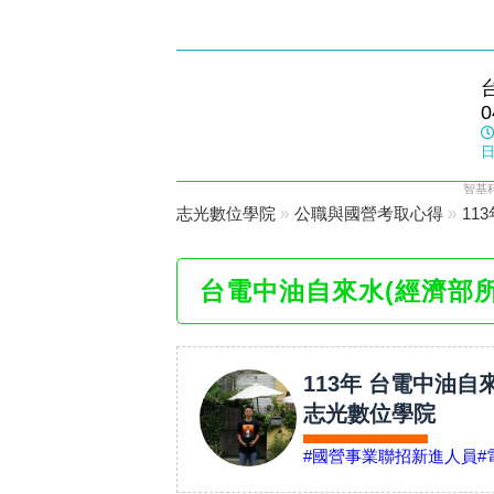
大甲志光
0
數位學院
日
智基
志光數位學院
»
公職與國營考取心得
»
11
台電中油自來水(經濟部
113年 台電中油自
志光數位學院
#國營事業聯招新進人員
#