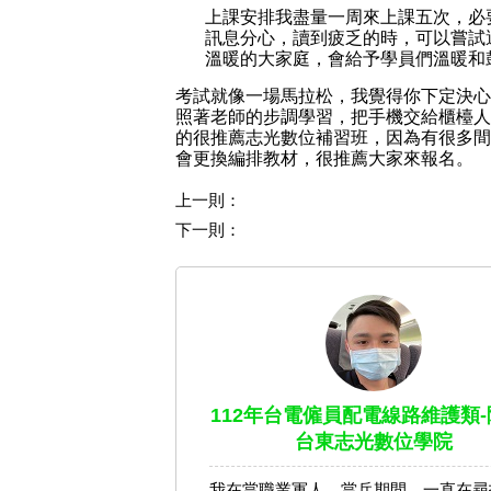
上課安排我盡量一周來上課五次，必
訊息分心，讀到疲乏的時，可以嘗試
溫暖的大家庭，會給予學員們溫暖和
考試就像一場馬拉松，我覺得你下定決心
照著老師的步調學習，把手機交給櫃檯人
的很推薦志光數位補習班，因為有很多間
會更換編排教材，很推薦大家來報名
。
上一則：
下一則：
112年台電僱員配電線路維護類-
台東志光數位學院
我在當職業軍人，當兵期間，一直在尋