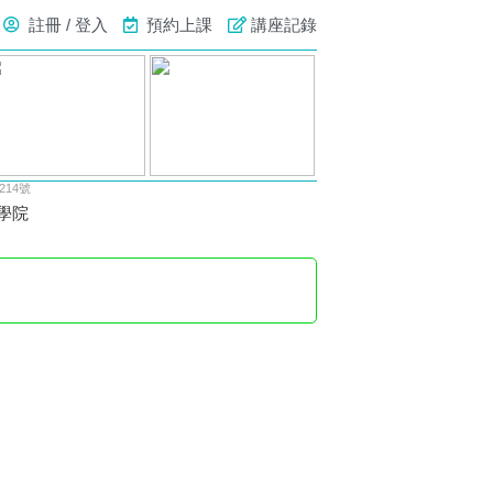
註冊 / 登入
預約上課
講座記錄
14號
位學院