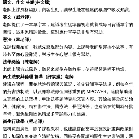
國文、作文 林嵩(林文騰)
老師上課風格幽默，內容生動，讓學生能在輕鬆的氛圍中吸收知識。
英文（威老師）
老師提供了一本單字本，建議考生從準備初期就養成每日背誦單字的
習慣，逐步累積詞彙量。這對應付單字題非常有幫助。
憲法（韋老師）
在課程開始前，我就先聽過部分內容。上課時老師常穿插小故事，有
時甚至像心靈雞湯，對考生在心態上很有幫助。
法學緒論（陳老師）
老師上課方式風趣，聽起來就像在聽故事，使得學習過程不枯燥。
衛生法規與倫理
魯葦（許宸嫚）
老師
建議在課程一開始就進行聽課與筆記，並先背誦重要法規，例如今年
的菸害防制法，以及雖非法條但同樣重要的 MPOWER。這能幫助建
立完整的主題架構，申論題答題時更能充實內容。其餘如傳染病防治
法、健保法、精神衛生法、醫療法、長照法等，也建議在前期就分批
準備，避免後期因累積過多背誦壓力而焦慮。
衛生行政學（程老師）
這科範圍廣泛，除了課程教材，也建議搭配當年度施政計畫與政策對
照，加深印象並建立清晰架構。同時要多閱讀相關衛生健康議題，遇