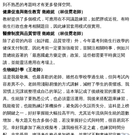
到不熟悉的考題時才有更多發揮空間。
健康促進與衛生教育
衛維妮
（林佳霓老師）
教材提供了多個模式，可應用在不同議題練習，如肥胖或近視。有時
衛生行政也會考相關題目，因此練習套用模式很實用。
醫療制度與品質管理 衛維妮 （林佳霓老師）
除了必背的內容（如評鑑、品質管理）外，今年還考到衛生行政學的
健保支付制度。因此考前一定要加強複習，並關注相關時事，例如川
普總統簽署的「最惠國處方藥定價」政策。這些都需要平時廣泛閱
讀，並能靈活應用在考場上。
生物統計學（
王老
師）
這是我最敬佩、也最喜歡的老師。雖然在學校學過生統，但與考試內
容差異不小。老師用淺顯易懂的方式講解，減輕了學生的畏懼感。我
習慣上完課就整理成自己的筆記，這本筆記成了後續複習的重要工
具。生統除了要熟悉公式，也必須靈活運用。我後來搭配題庫練習，
既能複習，也能熟練計算機操作，避免因小失誤而失分。這科是上榜
的關鍵之一，好好掌握能大幅拉高平均。尤其近年流病與生統的題數
增加，每大題又包含多個小題，若沒掌握好公式與時間，很容易寫不
完。幸好我參加了兩次模擬考，讓我檢視不足之處，也練習時間分
配，非常受用。建議考生務必參加模考，並嘗試不翻書練習完整作