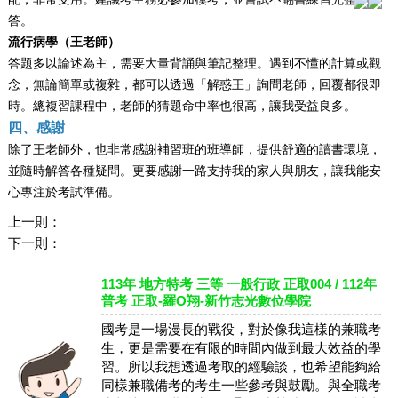
答。
流行病學（
王
老師）
答題多以論述為主，需要大量背誦與筆記整理。遇到不懂的計算或觀
念，無論簡單或複雜，都可以透過「解惑王」詢問老師，回覆都很即
時。總複習課程中，老師的猜題命中率也很高，讓我受益良多。
四、感謝
除了
王
老師外，也非常感謝補習班的班導師，提供舒適的讀書環境，
並隨時解答各種疑問。更要感謝一路支持我的家人與朋友，讓我能安
心專注於考試準備。
上一則：
下一則：
113年 地方特考 三等 一般行政 正取004 / 112年
普考 正取-羅O翔-新竹志光數位學院
國考是一場漫長的戰役，對於像我這樣的兼職考
生，更是需要在有限的時間內做到最大效益的學
習。所以我想透過考取的經驗談，也希望能夠給
同樣兼職備考的考生一些參考與鼓勵。與全職考