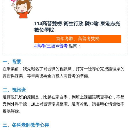
114高普雙榜-衛生行政-陳O瑜-東港志光
數位學院
首年考取、高普考雙榜
#高考(三級)
#普考
點閱：
一、背景
在畢業前，我先報名了補習班的視訊班，打算一邊專心完成護理系的
實習與課業，等畢業後再全力投入高普考的準備。
二、視訊班
選擇視訊班的原因是，比起在家自學，到班上課能讓我更專心，不易
受到外界干擾；加上補習班環境整潔、還有冷氣，讀書時心情也較不
容易浮躁。
三、各科老師教學心得