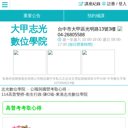
講座紀錄
註冊 / 登入
重要公告
預約補課
大甲志光
台中市大甲區光明路13號3樓
04-26805588
數位學院
週一至週六 10:00-19:00 週日 09:00-
17:00
(假日營業時間)
智基科技開發股份有限公司附設臺中市私立正志光文理短期補習班大甲分班-中市教社字第
1070009214號
志光數位學院
»
公職與國營考取心得
»
114高普雙榜-衛生行政-陳O瑜-東港志光數位學院
高普考考取心得