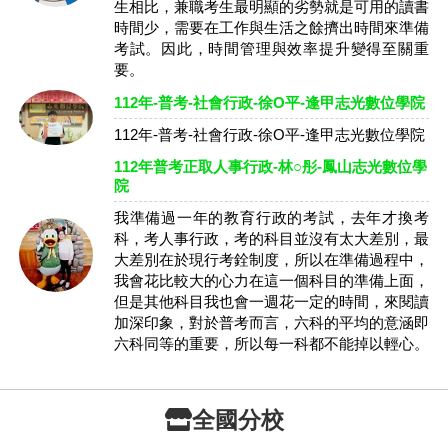
生相比，兼職考生最明顯的劣勢就是可用的讀書
時間少，需要在工作與生活之餘擠出時間來準備
考試。因此，時間管理與效率提升變得至關重
要。
112年-普考-社會行政-徐O平-逢甲志光數位學院
112年-普考-社會行政-徐O平-逢甲志光數位學院
112年普考正取人事行政-林○彤-鳳山志光數位學
院
我準備過一年的教育行政的考試，去年才換考
科，考人事行政，考的科目並沒有太大差別，最
大差別在於現行考銓制度，所以在準備過程中，
我會花比較大的心力在這一個科目的準備上面，
但是其他科目我也會一週花一定的時間，來閱讀
加深印象，對於普考而言，六科的平均的意涵即
六科同等的重要，所以每一科都不能掉以輕心。
全國分校