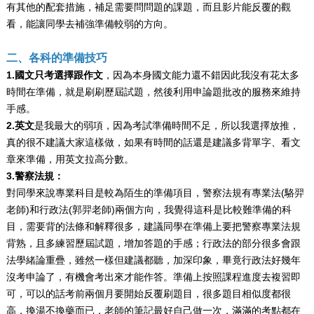
有其他的配套措施，補足需要問問題的課題，而且影片能反覆的觀
看，能讓同學去補強準備較弱的方向。
二、各科的準備技巧
1.國文只考選擇跟作文
，因為本身國文能力還不錯因此我沒有花太多
時間在準備，就是刷刷歷屆試題，然後利用申論題批改的服務來維持
手感。
2.英文
是我最大的弱項，因為考試準備時間不足，所以我選擇放推，
真的很不建議大家這樣做，如果有時間的話還是建議多背單字、看文
章來準備，用英文拉高分數。
3.警察法規：
對同學來說專業科目是較為陌生的準備項目，警察法規有專業法(駱羿
老師)和行政法(郭羿老師)兩個方向，我覺得這科是比較難準備的科
目，需要背的法條和解釋很多，建議同學在準備上要把警察專業法規
背熟，且多練習歷屆試題，增加答題的手感；行政法的部分很多會跟
法學緒論重疊，雖然一樣但建議都聽，加深印象，畢竟行政法好幾年
沒考申論了，有機會考出來才能作答。準備上按照課程進度去複習即
可，可以的話考前兩個月要開始反覆刷題目，很多題目相似度都很
高，換湯不換藥而已，老師的筆記最好自己做一次，滿滿的考點都在