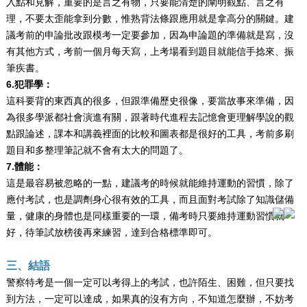
入點和見解，重要的是言之有物，只要能清楚的闡明觀點、言之有
理，不要太歪能拿到分數，惟熟背法條跟應用就是拿高分的關鍵。建
議考前的申論批改跟模考一定要參加，因為申論題的準備就是寫，沒
有其他方式，考前一個月每天寫，上考場看到題目就能信手捻來、振
筆疾書。
6.犯罪學：
這科要背的東西真的很多，但跟準備歷史很像，要當故事來準備，因
為很多學派都社會演進有關，跟著時代進程去記憶會更理解學說的觀
點跟論述，課本和講義裡面的比較和圖表都是很好的工具，考前多刷
題目和多整理筆記就不會有太大的問題了。
7.體能：
這是最容易被忽略的一點，建議考的時候就能維持運動的習慣，除了
應付考試，也是調劑身心很有效的工具，而且面對考試除了知識儲備
量，健康的身體也是同樣重要的一環，備考時只要維持運動習慣就
好，待筆試放榜後再來練習，達到合格標準即可。
三、結語
警察特考是一個一定可以考得上的考試，也許陌生、困難，但只要找
到方法，一定可以達成，如果真的沒有方向，不知道怎麼辦，不妨考