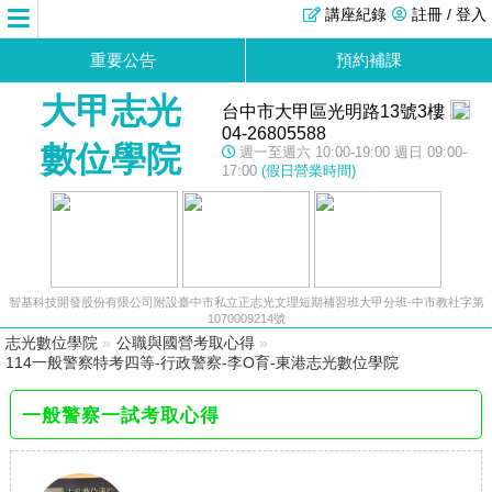
講座紀錄
註冊 / 登入
重要公告
預約補課
大甲志光
台中市大甲區光明路13號3樓
04-26805588
數位學院
週一至週六 10:00-19:00 週日 09:00-
17:00
(假日營業時間)
智基科技開發股份有限公司附設臺中市私立正志光文理短期補習班大甲分班-中市教社字第
1070009214號
志光數位學院
»
公職與國營考取心得
»
114一般警察特考四等-行政警察-李O育-東港志光數位學院
一般警察一試考取心得