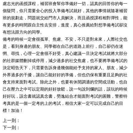
慮志光的函授課程，補習班會幫你準備好一切，認真的回答你的每一
個疑問，你只需要全心的投入準備考試就好，其他的事情就隨著補習
班的規劃走，問題就交給門市人員解決，而且函授課程相對彈性，能
有更多的時間跟自主性去安排，進度，真心推薦給對想準備考試卻沒
有想法跟方向的同學。
備考的時候一定會很孤單、焦慮、不安，不只是對未來，人際社交也
是，看到身邊的朋友、同學都在自己的道路上前行，自己卻仍在迷
惘、尋找，心理一定會很不好受，真心建議一旦決定考試就將大部分
的社群媒體刪掉或停用，減少過多的社交焦慮，也不要將準備考試的
決定昭告天下，只需要告訴身邊幾個能給予支持的家人、朋友，減少
外界過多的干擾，讓自己能好好的準備，但也仍保有重要且足夠的社
會支持來面對考試。除此之外，也要有休閒調適的空間或活動，也自
己在壓力之中可以定期的好好放鬆，說一句說到爛的話，該玩的時候
好好玩，該念書就認真念書，勞逸結合才能面對考試的困難，警察特
考真的是一個一定考的上的考試，相信大家一定可以完成自己的目
標！加油！
上一則：
下一則：