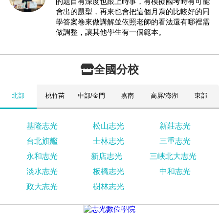
的題目有深度也跟上時事，有模擬國考時有可能
會出的題型，再來也會把這個月寫的比較好的同
學答案卷來做講解並依照老師的看法還有哪裡需
做調整，讓其他學生有一個範本。
全國分校
北部
桃竹苗
中部/金門
嘉南
高屏/澎湖
東部
基隆志光
松山志光
新莊志光
台北旗艦
士林志光
三重志光
永和志光
新店志光
三峽北大志光
淡水志光
板橋志光
中和志光
政大志光
樹林志光