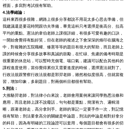
裡面，多寫對考試很有幫助。
4.法學緒論：
這科東西很多很雜，網路上很多分享都說不用花太多心思去準備，但
我建議還是要花時間跟功夫準備，畢竟這科只考選擇是衝高分、拉高
平均的重點。憲法的韋伯老師上課很詳細，有很多可愛有趣的口訣，
一開始會覺得有點好笑，但在老師的複述之下會深深的烙印在腦海之
中，對複雜的五院職權、修憲等等的題目有很大的幫助，而且老師上
課的時候會分享很多故事和真誠的鼓勵，在忙碌、焦慮的備考時期是
很重要的休息站，可以暫時充個電、喘口氣，建議可以配合其他科的
課程進度使用，當你覺得累但又需要進度的時候，選擇憲法就對了。
行政法規跟警察行政法規都是郭羿老師，雖然相似度很高，但就當複
習，增加印象，多刷題目，對兩個科目都很有幫助。
5.刑法：
大推駱羿老師，對法律小白來說，老師會用案例來讓同學熟悉法條和
應用，而且老師上課不說廢話，句句都是重點，簡潔有力、邏輯清
晰，跟著老師走，高分拿到手。老師的筆記一定要手作一次，對記憶
很有幫助；刑法要拿高分的關鍵是申論題，刑法的申論是相對好拿分
的科目，因為有明確的三段論證可以套用，每個題目都會有很多的切