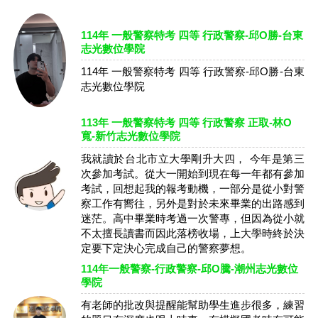
114年 一般警察特考 四等 行政警察-邱O勝-台東
志光數位學院
114年 一般警察特考 四等 行政警察-邱O勝-台東
志光數位學院
113年 一般警察特考 四等 行政警察 正取-林O
寬-新竹志光數位學院
我就讀於台北市立大學剛升大四， 今年是第三
次參加考試。從大一開始到現在每一年都有參加
考試，回想起我的報考動機，一部分是從小對警
察工作有嚮往，另外是對於未來畢業的出路感到
迷茫。高中畢業時考過一次警專，但因為從小就
不太擅長讀書而因此落榜收場，上大學時終於決
定要下定決心完成自己的警察夢想。
114年一般警察-行政警察-邱O騰-潮州志光數位
學院
有老師的批改與提醒能幫助學生進步很多，練習