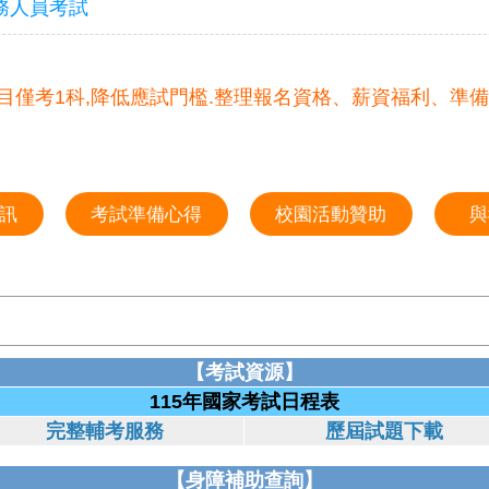
務人員考試
科目僅考1科,降低應試門檻.整理報名資格、薪資福利、準
訊
考試準備心得
校園活動贊助
與
【考試資源】
115年國家考試日程表
完整輔考服務
歷屆試題下載
【身障補助查詢】