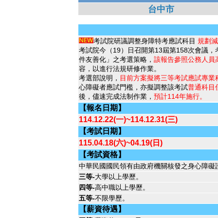
台中市
考試院研議調整身障特考應試科目
規劃減
考試院今（19）日召開第13屆第158次會
件友善化」之考選策略，
該報告參照公務人員
容，以進行法規研修作業。
考選部說明，
目前方案擬將三等考試應試專業
心障礙者應試門檻，亦擬調整該考試
普通科目
後，儘速完成法制作業，
預計114年施行。
【報名日期】
114.12.22(一)~114.12.31(三)
【考試日期】
115.04.18(六)~04.19(日)
【考試資格】
中華民國國民領有由政府機關核發之身心障礙
三等-
大學以上學歷。
四等-
高中職以上學歷。
五等-
不限學歷。
【薪資待遇】