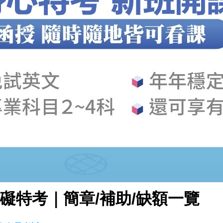
礙特考｜簡章/補助/缺額一覽