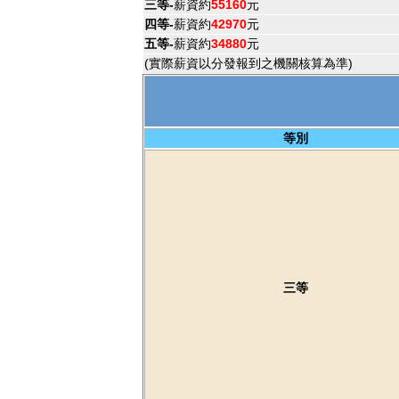
三等-
薪資約
55160
元
四等-
薪資約
42970
元
五等-
薪資約
34880
元
(實際薪資以分發報到之機關核算為準)
等別
三等