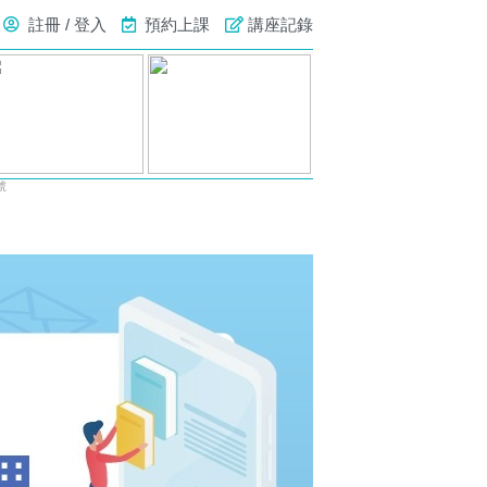
註冊 / 登入
預約上課
講座記錄
號