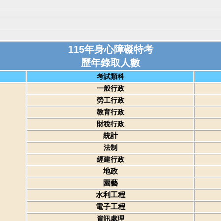
115年身心障礙特考
歷年錄取人數
考試類科
一般行政
勞工行政
教育行政
財稅行政
統計
法制
經建行政
地政
園藝
水利工程
電子工程
資訊處理