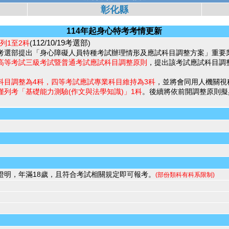
彰化縣
114年起身心特考考情更新
112/10/19考選部
列1至2科
(
)
議，考選部提出「身心障礙人員特種考試辦理情形及應試科目調整方案」重
高等考試三級考試暨普通考試應試科目調整原則
，提出該考試應試科目調
科目調整為4科，四等考試應試專業科目維持為3科
，並將會同用人機關視
僅列考「基礎能力測驗(作文與法學知識)」1科
。後續將依前開調整原則擬
證明，年滿18歲，且符合考試相關規定即可報考。
(部份類科有科系限制)