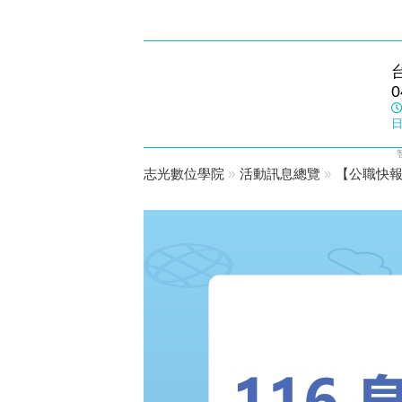
豐原志光
0
數位學院
日
志光數位學院
»
活動訊息總覽
»
【公職快報