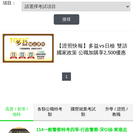
項目：
【證照快報】多益vs日檢 雙語
國家政策 公職加購享2,500優惠
1
高普 / 初等 /
各類公職特考
國營就業考試
升學 / 證照 /
地特
類
類
教職
114一般警察特考四等-行政警察-宋O禎-東港志