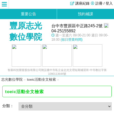
講座紀錄
註冊 / 登入
重要公告
預約補課
豐原志光
台中市豐原區中正路245-2號
04-25155892
數位學院
週一至週六 09:00-21:00 週日 09:00-
18:00
(假日營業時間)
智基科技開發股份有限公司附設臺中市私立金志光文理短期補習班-中市教社字第
1090113644號
志光數位學院
»
toeic活動全文檢索
»
toeic活動全文檢索
分類：