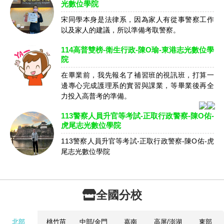
光數位學院
宋同學本身是法律系，因為家人有從事警察工作
以及家人的建議，所以準備考取警察。
114高普雙榜-衛生行政-陳O瑜-東港志光數位學
院
在畢業前，我先報名了補習班的視訊班，打算一
邊專心完成護理系的實習與課業，等畢業後再全
力投入高普考的準備。
113警察人員升官等考試-正取行政警察-陳O佑-
虎尾志光數位學院
113警察人員升官等考試-正取行政警察-陳O佑-虎
尾志光數位學院
全國分校
北部
桃竹苗
中部/金門
嘉南
高屏/澎湖
東部