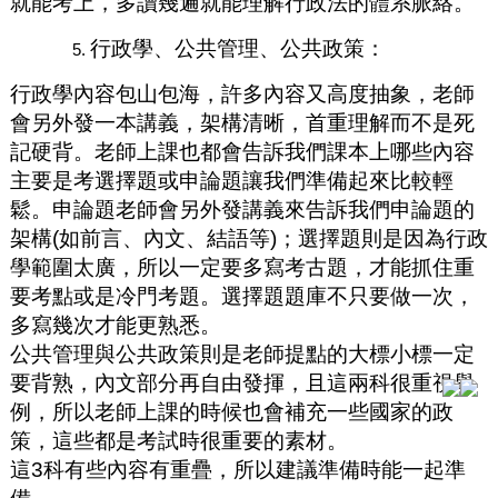
就能考上，多讀幾遍就能理解行政法的體系脈絡。
行政學、公共管理、公共政策：
行政學內容包山包海，許多內容又高度抽象，老師
會另外發一本講義，架構清晰，首重理解而不是死
記硬背。老師上課也都會告訴我們課本上哪些內容
主要是考選擇題或申論題讓我們準備起來比較輕
鬆。申論題老師會另外發講義來告訴我們申論題的
架構(如前言、內文、結語等)；選擇題則是因為行政
學範圍太廣，所以一定要多寫考古題，才能抓住重
要考點或是冷門考題。選擇題題庫不只要做一次，
多寫幾次才能更熟悉。
公共管理與公共政策則是老師提點的大標小標一定
要背熟，內文部分再自由發揮，且這兩科很重視舉
例，所以老師上課的時候也會補充一些國家的政
策，這些都是考試時很重要的素材。
這3科有些內容有重疊，所以建議準備時能一起準