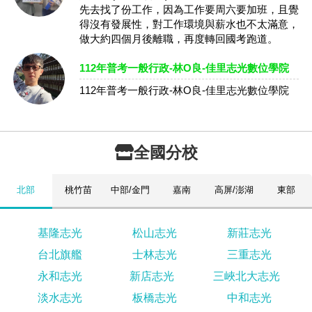
先去找了份工作，因為工作要周六要加班，且覺
得沒有發展性，對工作環境與薪水也不太滿意，
做大約四個月後離職，再度轉回國考跑道。
112年普考一般行政-林O良-佳里志光數位學院
112年普考一般行政-林O良-佳里志光數位學院
全國分校
北部
桃竹苗
中部/金門
嘉南
高屏/澎湖
東部
基隆志光
松山志光
新莊志光
台北旗艦
士林志光
三重志光
永和志光
新店志光
三峽北大志光
淡水志光
板橋志光
中和志光