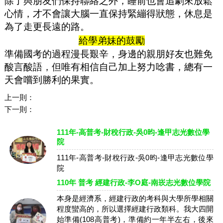
除了與朋友們保持聯絡之外，睡前也會追劇來放鬆
心情，才不會讓大腦一直保持緊繃得狀態，休息是
為了走更長遠的路。
給學弟妹的鼓勵
準備國考的過程漫長艱辛，身邊的親朋好友也難免
酸言酸語，但唯有相信自己加上努力唸書，總有一
天會嚐到勝利的果實。
上一則：
下一則：
111年-高普考-財稅行政-吳0昀-逢甲志光數位學
院
111年-高普考-財稅行政-吳0昀-逢甲志光數位學
院
110年 普考 經建行政-李O庭-南崁志光數位學院
本身是經濟系，經建行政的考科與大學所學相關
程度蠻高的，所以選擇經建行政類科。我大四開
始準備(108高普考)，準備約一年半左右，後來