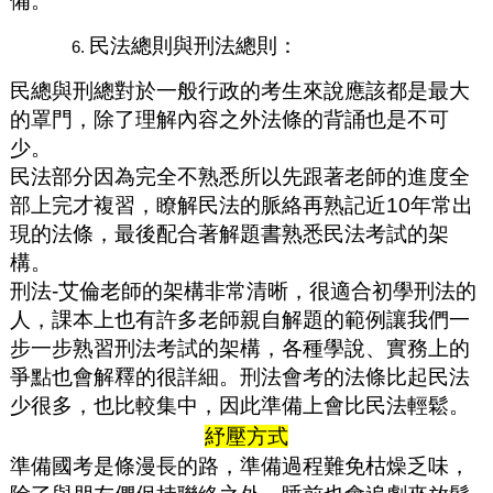
備。
民法總則與刑法總則：
民總與刑總對於一般行政的考生來說應該都是最大
的罩門，除了理解內容之外法條的背誦也是不可
少。
民法部分因為完全不熟悉所以先跟著老師的進度全
部上完才複習，瞭解民法的脈絡再熟記近10年常出
現的法條，最後配合著解題書熟悉民法考試的架
構。
刑法-艾倫老師的架構非常清晰，很適合初學刑法的
人，課本上也有許多老師親自解題的範例讓我們一
步一步熟習刑法考試的架構，各種學說、實務上的
爭點也會解釋的很詳細。刑法會考的法條比起民法
少很多，也比較集中，因此準備上會比民法輕鬆。
紓壓方式
準備國考是條漫長的路，準備過程難免枯燥乏味，