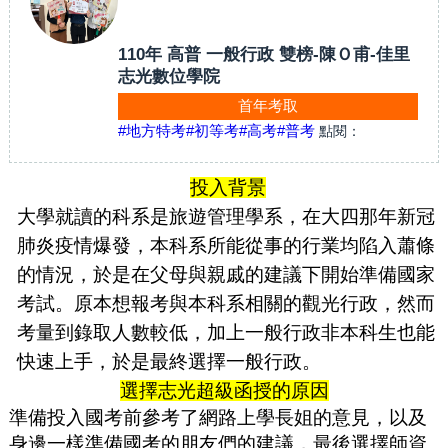
110年 高普 一般行政 雙榜-陳Ｏ甫-佳里
志光數位學院
首年考取
#地方特考
#初等考
#高考
#普考
點閱：
投入背景
大學就讀的科系是旅遊管理學系，在大四那年新冠
肺炎疫情爆發，本科系所能從事的行業均陷入蕭條
的情況，於是在父母與親戚的建議下開始準備國家
考試。原本想報考與本科系相關的觀光行政，然而
考量到錄取人數較低，加上一般行政非本科生也能
快速上手，於是最終選擇一般行政。
選擇志光超級函授的原因
準備投入國考前參考了網路上學長姐的意見，以及
身邊一樣準備國考的朋友們的建議，最後選擇師資