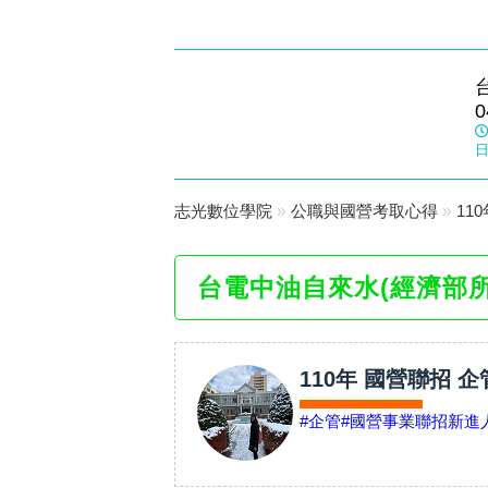
志光數位學院
0
台中旗艦
日
志光數位學院
»
公職與國營考取心得
»
11
台電中油自來水(經濟部
110年 國營聯招 
#企管
#國營事業聯招新進