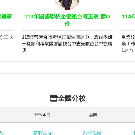
所屬事
113年國營聯招企管組台電正取-蕭O
11
伶
) 正取
115國營聯合招考現正招生開課中，想跟學姐
畢業於
一樣順利考取國營請找台中志光數位台中旗艦
場⼯
店
114 
全國分校
中部/金門
嘉南
光
新莊志光
台北旗艦