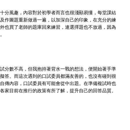
十分風趣，內容對於初學者而言也很淺顯易懂，每堂課結
及作圖題重新做過一遍，以加深自己的印象，在充分的練
外也買了老師的題庫回來練習，連選擇題也不放過，因為
。
試分數不高，但我抱持著背水一戰的想法，便開始著手準
擬答。而這次遇到的口試委員都滿友善的，也沒有碰到很
自傳內容，口
試
委
員
有可能會從中出題。在準備複試時也
各家目前在推行的政策有所了解，提升自己的回答品質。