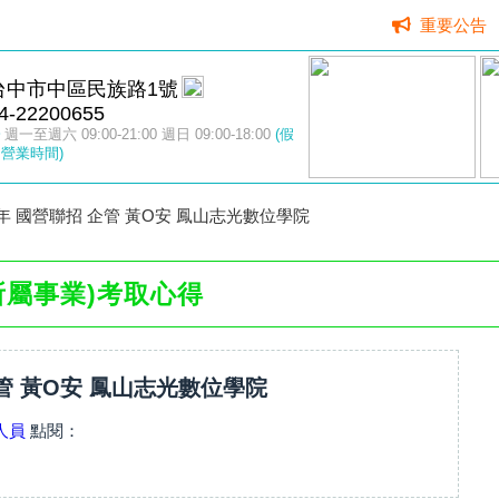
重要公告
台中市中區民族路1號
4-22200655
週一至週六 09:00-21:00 週日 09:00-18:00
(假
營業時間)
0年 國營聯招 企管 黃O安 鳳山志光數位學院
所屬事業)考取心得
企管 黃O安 鳳山志光數位學院
人員
點閱：