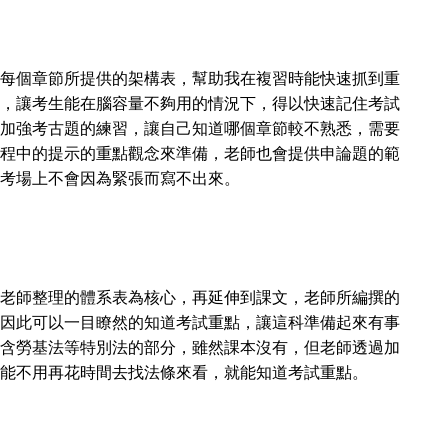
每個章節所提供的架構表，幫助我在複習時能快速抓到重
，讓考生能在腦容量不夠用的情況下，得以快速記住考試
加強考古題的練習，讓自己知道哪個章節較不熟悉，需要
程中的提示的重點觀念來準備，老師也會提供申論題的範
考場上不會因為緊張而寫不出來。
老師整理的體系表為核心，再延伸到課文，老師所編撰的
因此可以一目瞭然的知道考試重點，讓這科準備起來有事
含勞基法等特別法的部分，雖然課本沒有，但老師透過加
能不用再花時間去找法條來看，就能知道考試重點。