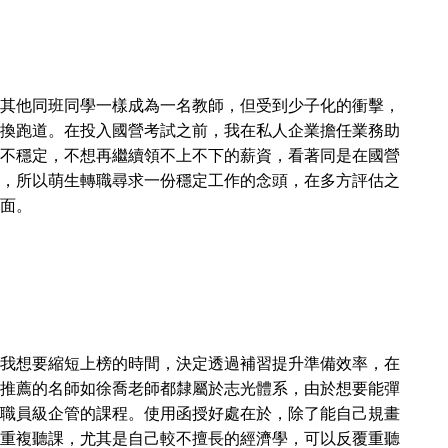
其他同班同學一樣成為一名教師，但受到少子化的衝擊，
換跑道。在投入國營考試之前，我在私人企業擔任業務助
不穩定，不想再繼續領不上不下的薪資，看著同是在國營
，所以萌生轉職尋求一份穩定工作的念頭，在多方評估之
面。
我想要縮短上榜的時間，決定透過補習提升準備效率，在
推薦的名師如徐喬老師都隸屬於志光體系，由於想要能彈
職員級企管的課程。使用函授好處在於，除了能自己規畫
重複聽課，尤其是自己較不擅長的經濟學，可以反覆重聽