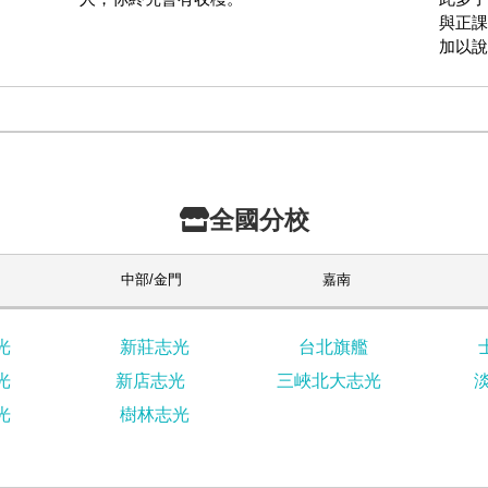
與正課
加以說
全國分校
中部/金門
嘉南
光
新莊志光
台北旗艦
光
新店志光
三峽北大志光
光
樹林志光