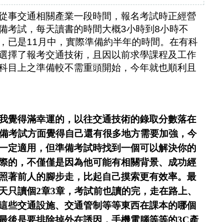
從事交通相關產業一段時間，報名考試時正經營
備考試，每天讀書的時間大概3小時到8小時不
，已是11月中，實際準備約半年的時間。在有科
選擇了報考交通技術，且因以前求學課程及工作
科目上之準備較不需重頭開始，今年就也順利且
覺得滿幸運的，以往交通技術的錄取分數落在
準備考試方面覺得自己還有很多地方需要加強，今
一定適用，但準備考試時找到一個可以解決你的
際的，不僅僅是因為他可能有相關背景、成功經
照著前人的腳步走，比起自己摸索更有效率。最
天只讀個2章3章，考試前也讀的完，走在路上、
這些交通設施、交通管制等等東西在課本的哪個
最後是要排除掉外在誘因，手機電腦等等的3C產