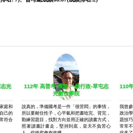
南志光
112年 高普考 增額 一般行政-草屯志
110
光數位學院
家庭和
說真的，準備國考是一件「很苦悶」的事情，
我曾參
自己的
所以要耐住性子，心平氣和把書唸完、背完，
政治學
常符合
勤練習題目，找對方向並用正確的讀書方式，
題技巧
照著讀書計畫走，堅持到底，皇天不負苦心
常常不
人，你終究會有收穫。
此多了