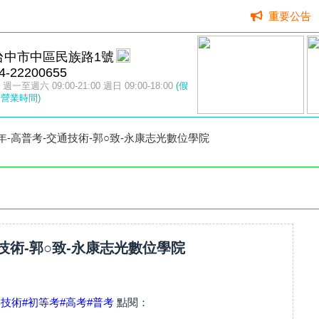
重要公告
台中市中區民族路1號
4-22200655
週一至週六 09:00-21:00 週日 09:00-18:00
(假
營業時間)
1年-高普考-交通技術-郭○致-永康志光數位學院
通技術-郭○致-永康志光數位學院
通技術
#初等考
#高考
#普考
點閱：