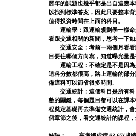
歷年的試題也幾乎都是出自這幾本
以找到標準答案，因此只要整本背
值得投資時間在上面的科目。
運輸學：
跟運輸規劃學一樣命
看跟交通相關的新聞，思考一下如
交通安全：
考前一兩個月看看
目要往哪個方向寫，知道曝光量是
運輸工程：
不確定是不是因為
這科分數都很高，路上運輸的部分
備這科可以節省很多時間。
交通統計：
這個科目是所有科
數的關鍵，每個題目都可以在課本
程奠定基礎再去準備交通統計，會
個章節之後，看交通統計的課程，
結語：
高考總成績 63.67(成績排