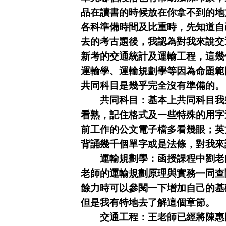
品在讀書的時候放在你拿不到的地
各科準備時間及比重時，先知道自
去的考古題後，我認為對我來說交
新考的交通統計及運輸工程，這幾
運輸學、運輸規劃學等因為命題範
共同科目是幾乎完全沒有準備的。
共同科目：
基本上共同科目我
看熟，記住格式及一些特殊的用字
前工作的公文電子檔多看幾眼；英
背誦幾千個單字或是法條，對我來
運輸規劃學：
函授課程中劉老
老師的運輸規劃原理與實務一同查
餘力時可以參閱一下增加自己的基
但是我有特地去了解這個章節。
交通工程：
王老師已經將陳惠