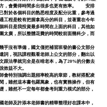
方，會覺得時間多出很多也更有效率。
安排
己對於各個科目的熟悉程度及配分比重，參考過
通工程是較有把握拿高分的科目，並著重在今年
個科目是我投資最多時間在上面的科目，其他如
圍太廣，所以整體花費的時間較前面幾科少，而
幾乎沒有準備，國文僅把補習班發的書公文部分
遣詞，視訊課程觀看老師上公文的部分，翻出以
文跟法學就完全是在啃老本，為了20%的分數去
說效益不大。
師會特別強調出題頻率較高的章節，教材搭配凌
閱，雖然這本書包羅萬象，也有實務操作，但有
礎，雖然不一定每年都會考到重力模式的部分，
國老師及許添本老師書的精華整理好在課本中，