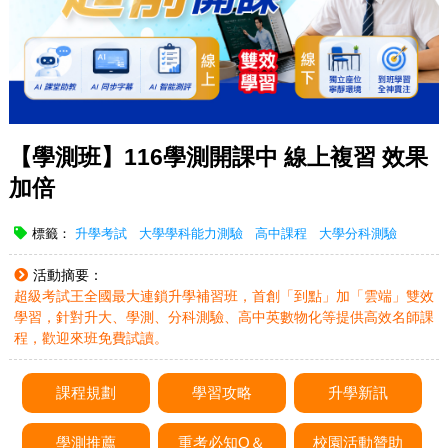
【學測班】116學測開課中 線上複習 效果
加倍
標籤：
升學考試
大學學科能力測驗
高中課程
大學分科測驗
活動摘要：
超級考試王全國最大連鎖升學補習班，首創「到點」加「雲端」雙效
學習，針對升大、學測、分科測驗、高中英數物化等提供高效名師課
程，歡迎來班免費試讀。
課程規劃
學習攻略
升學新訊
學測推薦
重考必知Q＆
校園活動贊助