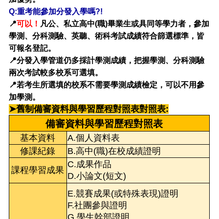
Q:重考能參加分發入學嗎?!
📍
可以！
凡公、私立高中(職)畢業生或具同等學力者，參加
學測、分科測驗、英聽、術科考試成績符合篩選標準，皆
可報名登記。
📍分發入學管道仍多採計學測成績，把握學測、分科測驗
兩次考試較多校系可選填。
📍若考生所選填的校系不需要學測成績檢定，可以不用參
加學測。
➤舊制備審資料
與學習歷程對照表
對照表:
備審資料與學習歷程對照表
基本資料
A.個人資料表
修課紀錄
B.高中(職)在校成績證明
C.成果作品
課程學習成果
D.小論文(短文)
E.競賽成果(或特殊表現)證明
F.社團參與證明
G.學生幹部證明