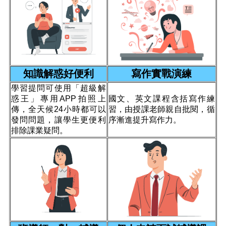
知識解惑好便利
寫作實戰演練
學習提問可使用「超級解
惑王」專用APP拍照上
國文、英文課程含括寫作練
傳，全天候24小時都可以
習，由授課老師親自批閱，循
發問問題，讓學生更便利
序漸進提升寫作力。
排除課業疑問。