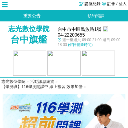
講座紀錄
註冊 / 登入
重要公告
預約補課
志光數位學院
台中市中區民族路1號
04-22200655
台中旗艦
週一至週六 09:00-21:00 週日 09:00-
18:00
(假日營業時間)
志光數位學院
»
活動訊息總覽
»
【學測班】116學測開課中 線上複習 效果加倍
»