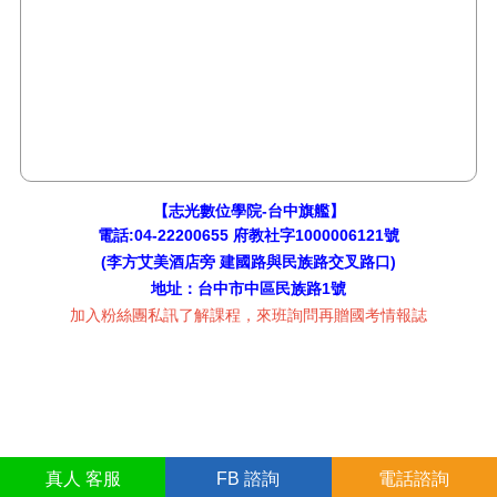
【志光數位學院-台中旗艦】
電話:04-22200655 府教社字1000006121號
(
李方艾美酒店
旁 建國路與民族路交叉路口)
地址：台中市中區民族路1號
加入粉絲團私訊了解課程，來班詢問再贈國考情報誌
真人
客服
FB
諮詢
電話諮詢