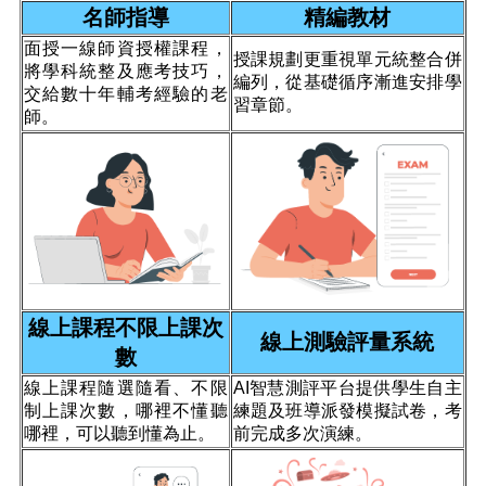
名師指導
精編教材
面授一線師資授權課程，
授課規劃更重視單元統整合併
將學科統整及應考技巧，
編列，從基礎循序漸進安排學
交給數十年輔考經驗的老
習章節。
師。
線上課程不限上課次
線上測驗評量系統
數
線上課程隨選隨看、不限
AI智慧測評平台提供學生自主
制上課次數，哪裡不懂聽
練題及班導派發模擬試卷，考
哪裡，可以聽到懂為止。
前完成多次演練。