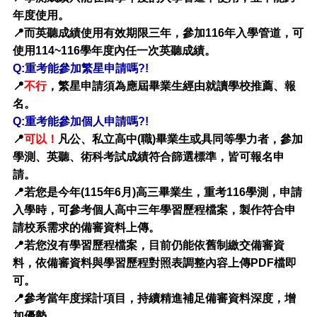
年度使用。
📍而英聽成績使用有效期限三年，參加116年入學管道，可
使用114~116學年度內任一次英聽成績。
Q:重考能參加繁星申請嗎?!
📍
不行
，繁星申請須為應屆畢業生經由就讀學校推薦、報
名。
Q:重考能參加個人申請嗎?!
📍
可以！
凡公、私立高中(職)畢業生或具同等學力者，參加
學測、英聽、術科考試成績符合篩選標準，皆可報名申
請。
📍若您是今年(115年6月)高三畢業生，重考116學測，申請
入學時，可參考個人高中三年學習歷程檔案，製作符合申
請校系需求的備審資料上傳。
📍若您沒有學習歷程檔案，目前仍能依舊制繳交備審資
料，依備審資料與學習歷程對照表調整內容上傳PDF檔即
可。
📍參考當年度採計項目，持續精進補足備審資料深度，增
加優勢。