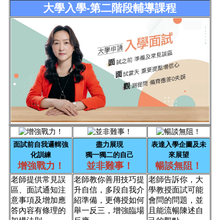
大學入學-第二階段輔導課程
面試前自我邏輯強
盡力展現
表達入學企圖及未
化訓練
獨一獨二的自己
來展望
增強戰力！
並非難事！
暢談無阻！
老師提供常見誤
老師教你善用技巧提
老師告訴你，大
區、面試通知注
升自信，多段自我介
學教授面試可能
意事項及增加應
紹準備，更傳授如何
會問的問題，並
答內容有條理的
舉一反三，增強臨場
且能流暢陳述自