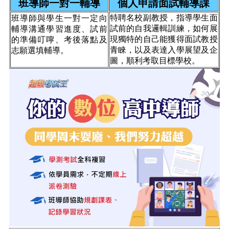
班導師一對一輔導
個人申請面試輔導課
特聘名校副教授，指導學生面
班導師與學生一對一定向
試前的自我邏輯訓練，如何展
輔導溝通學習進度、試前
現獨特的自己能獲得面試教授
的準備叮嚀、考後落點及
青睞，以及表達入學展望及企
志願選填輔導。
圖，順利考取目標學校。