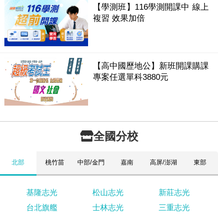
【學測班】116學測開課中 線上
複習 效果加倍
【高中國歷地公】新班開課購課
專案任選單科3880元
全國分校
北部
桃竹苗
中部/金門
嘉南
高屏/澎湖
東部
基隆志光
松山志光
新莊志光
台北旗艦
士林志光
三重志光