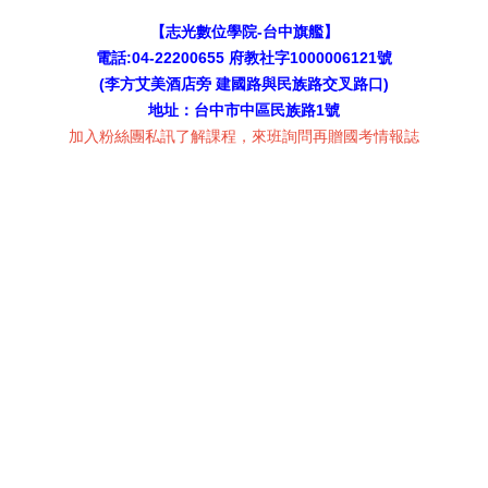
【志光數位學院-台中旗艦】
電話:04-22200655 府教社字1000006121號
(
李方艾美酒店
旁 建國路與民族路交叉路口)
地址：台中市中區民族路1號
加入粉絲團私訊了解課程，來班詢問再贈國考情報誌