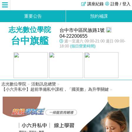
講座紀錄
註冊 / 登入
重要公告
預約補課
志光數位學院
台中市中區民族路1號
04-22200655
台中旗艦
週一至週六 09:00-21:00 週日 09:00-
18:00
(假日營業時間)
志光數位學院
»
活動訊息總覽
»
【小六升私中】超前準備私中課程，「國英數」為升學關鍵
»