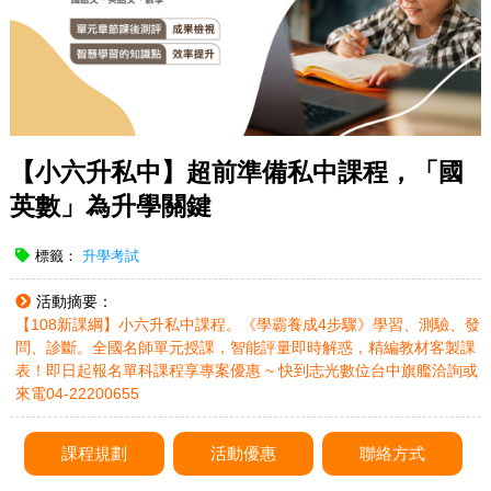
【小六升私中】超前準備私中課程，「國
英數」為升學關鍵
標籤：
升學考試
活動摘要：
【108新課綱】小六升私中課程。《學霸養成4步驟》學習、測驗、發
問、診斷。全國名師單元授課，智能評量即時解惑，精編教材客製課
表！即日起報名單科課程享專案優惠 ~ 快到志光數位台中旗艦洽詢或
來電04-22200655
課程規劃
活動優惠
聯絡方式