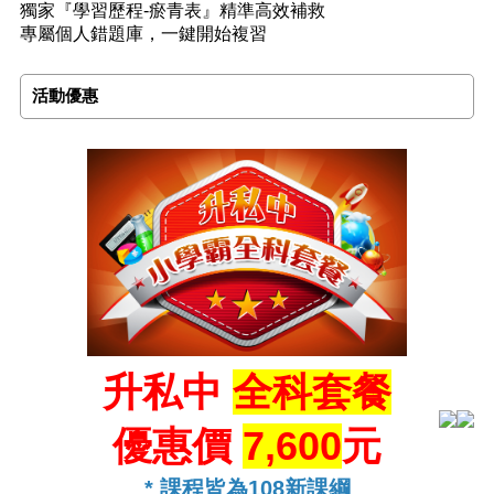
獨家『學習歷程-瘀青表』精準高效補救
專屬個人錯題庫，一鍵開始複習
活動優惠
升私中
全科套餐
優惠價
7,600
元
* 課程皆為108新課綱