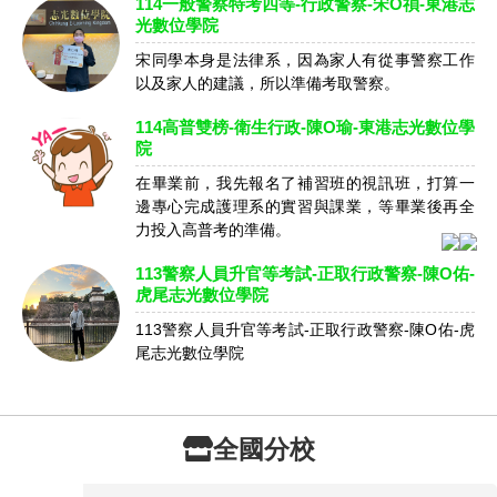
114一般警察特考四等-行政警察-宋O禎-東港志
光數位學院
宋同學本身是法律系，因為家人有從事警察工作
以及家人的建議，所以準備考取警察。
114高普雙榜-衛生行政-陳O瑜-東港志光數位學
院
在畢業前，我先報名了補習班的視訊班，打算一
邊專心完成護理系的實習與課業，等畢業後再全
力投入高普考的準備。
113警察人員升官等考試-正取行政警察-陳O佑-
虎尾志光數位學院
113警察人員升官等考試-正取行政警察-陳O佑-虎
尾志光數位學院
全國分校