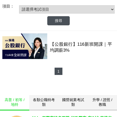
項目：
【公股銀行】116新班開課｜平
均調薪3%
1
高普 / 初等 /
各類公職特考
國營就業考試
升學 / 證照 /
地特
類
類
教職