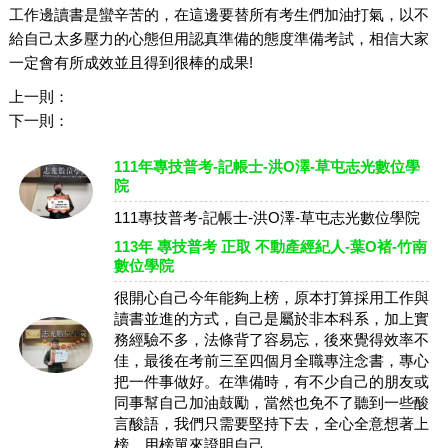
工作邊讀書是蠻辛苦的，在這邊要替所有考生們加油打氣，以不
給自己太多壓力的心態但用認真準備的態度準備考試，相信大家
一定會有所成效並且得到很棒的成果!
上一則：
下一則：
111年專技普考-記帳士-洪O澤-草屯志光數位學
院
111專技普考-記帳士-洪O澤-草屯志光數位學院
113年 專技普考 正取 不動產經紀人-葉O褚-竹南
數位學院
很開心自己今年能夠上榜，原本打算採用工作與
讀書並進的方式，自己是屬於非本科系，加上實
務經驗不多，法條背了容易忘，後來覺得效率不
佳，最後在考前三至四個月全職專注念書，專心
把一件事做好。在準備時，有不少自己的朋友或
同事幫自己加油鼓勵，當然也免不了聽到一些酸
言酸語，我們只需要堅持下去，全心全意想著上
榜，用榜單來證明自己。