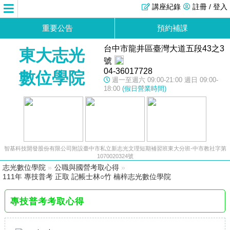
講座紀錄
註冊 / 登入
重要公告
預約補課
台中市龍井區臺灣大道五段43之3
東大志光
號
04-36017728
數位學院
週一至週六 09:00-21:00 週日 09:00-
18:00
(假日營業時間)
智基科技開發股份有限公司附設臺中市私立新志光文理短期補習班東大分班-中市教社字第
1070020324號
志光數位學院
»
公職與國營考取心得
»
111年 專技普考 正取 記帳士林○竹 楠梓志光數位學院
專技普考考取心得