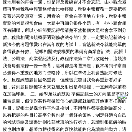
速地用看的再看一遍，也是得反覆練習才不會忘記。由小觀念累
積再準備稅務申報實務就會比較輕鬆，稅務申報實務一定要把答
案蓋起來從頭寫一遍，用看的一定會在某個地方卡住，稅務申報
實務的考題很常會由一大題中再細分很多小題，有一些小題會相
互有關聯，所以小細節要記得很清楚不然整個大題都會拿不到分
數。稅務相關法規概要遇到修改法令的年度，一定要熟記新法令!!
新法令的考題很愛出在當年度的考試上，背熟新法令就能簡單的
多得很多分數。 記帳相關法規概要的準備有商業會計法、記帳士
法、公司法、商業登記法及行政程序法第二章行政處分，這幾法
我會每個法條一條一條背，這科都是考選擇題，很常考到平常自
己覺得不重要的地方而忽略掉，所以在準備上我會熟記每條法
令。反覆練習題目固然重要，但練習完題目我會再重新看好多
遍，背到題目關鍵字出來就能反射出是考哪裡，一直到考試前都
在加強印象。 三、給學弟妹的鼓勵 準備記帳士的方向還是著重於
練習題目，假使對某科稍微沒信心的話那就加強其他更有把握的
科目，記帳士是採全科平均及格制，不用每科都要拿到最高分，
以有把握的科目拉高平分數也是一個好的策略，制定好適合自己
的考試策略及讀書計劃按部就班的進行努力，若讀到很氣餒的時
候也別放棄，想著放榜後得來的喜悅就能夠化為讀書的動力，邊