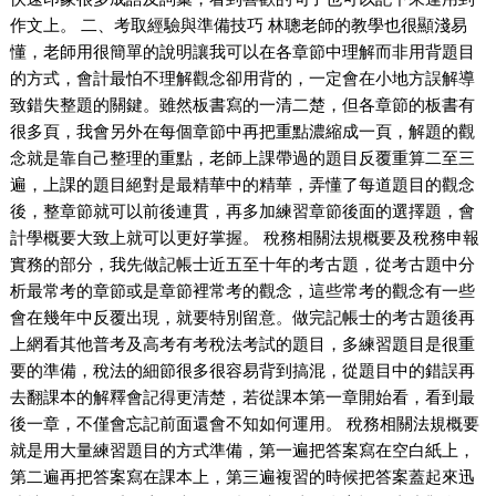
作文上。 二、考取經驗與準備技巧 林聰老師的教學也很顯淺易
懂，老師用很簡單的說明讓我可以在各章節中理解而非用背題目
的方式，會計最怕不理解觀念卻用背的，一定會在小地方誤解導
致錯失整題的關鍵。雖然板書寫的一清二楚，但各章節的板書有
很多頁，我會另外在每個章節中再把重點濃縮成一頁，解題的觀
念就是靠自己整理的重點，老師上課帶過的題目反覆重算二至三
遍，上課的題目絕對是最精華中的精華，弄懂了每道題目的觀念
後，整章節就可以前後連貫，再多加練習章節後面的選擇題，會
計學概要大致上就可以更好掌握。 稅務相關法規概要及稅務申報
實務的部分，我先做記帳士近五至十年的考古題，從考古題中分
析最常考的章節或是章節裡常考的觀念，這些常考的觀念有一些
會在幾年中反覆出現，就要特別留意。做完記帳士的考古題後再
上網看其他普考及高考有考稅法考試的題目，多練習題目是很重
要的準備，稅法的細節很多很容易背到搞混，從題目中的錯誤再
去翻課本的解釋會記得更清楚，若從課本第一章開始看，看到最
後一章，不僅會忘記前面還會不知如何運用。 稅務相關法規概要
就是用大量練習題目的方式準備，第一遍把答案寫在空白紙上，
第二遍再把答案寫在課本上，第三遍複習的時候把答案蓋起來迅