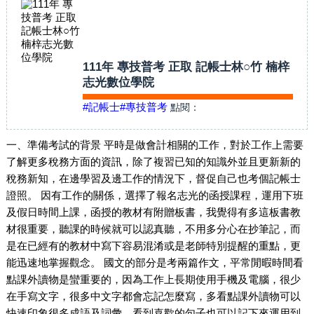
111年 專技普考 正取 記帳士林○竹 楠梓
志光數位學院
#記帳士
#專技普考
點閱：
一、準備考試的背景 平時是做會計相關的工作，對於工作上需要
了解更多稅務方面的資訊，除了複習已知的知識外並且更新新的
稅務新知，在邊學習及邊工作的情況下，督促自己也考個記帳士
證照。 因有工作的關係，選擇了報名志光的函授課程，運用下班
及假日時間上課，函授的教材有附贈板書，我覺得有多這板書教
材很重要，聽課的時候就可以認真聽，不用多分心在抄筆記，而
是在已經有的教材中寫下容易混淆或是老師特別提醒的重點，更
能迅速地掌握觀念。 國文的部分是考兩篇作文，平常閒暇時間看
點課外讀物是蠻重要的，因為工作上長期使用手機及電腦，很少
在手寫文字，很多中文字都會忘記怎麼寫，多看點課外讀物可以
快速印象很多成語及詞彙，看到喜歡的句子也可以記下來運用到