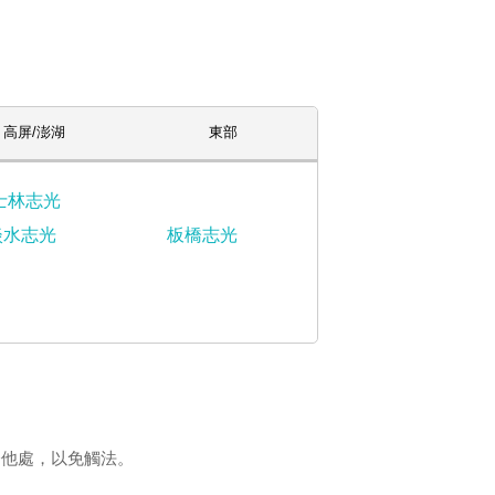
高屏/澎湖
東部
士林志光
淡水志光
板橋志光
登他處，以免觸法。