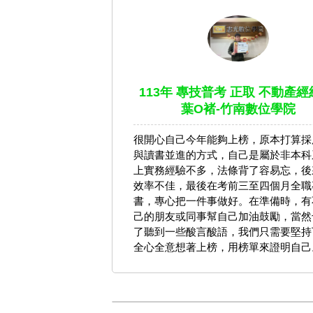
113年 專技普考 正取 不動產經
葉O褚-竹南數位學院
很開心自己今年能夠上榜，原本打算採
與讀書並進的方式，自己是屬於非本科
上實務經驗不多，法條背了容易忘，後
效率不佳，最後在考前三至四個月全職
書，專心把一件事做好。在準備時，有
己的朋友或同事幫自己加油鼓勵，當然
了聽到一些酸言酸語，我們只需要堅持
全心全意想著上榜，用榜單來證明自己