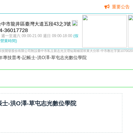
重要公告
台中市龍井區臺灣大道五段43之3號
4-36017728
週一至週六 09:00-21:00 週日 09:00-18:00
(假
營業時間)
科技開發股份有限公司附設臺中市私立新志光文理短期補習班東大分班-中市教社字第10700203
1年專技普考-記帳士-洪O澤-草屯志光數位學院
帳士-洪O澤-草屯志光數位學院