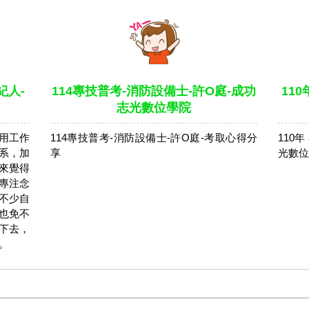
紀人-
114專技普考-消防設備士-許O庭-成功
110
志光數位學院
用工作
114專技普考-消防設備士-許O庭-考取心得分
110
系，加
享
光數位
來覺得
專注念
不少自
也免不
下去，
。