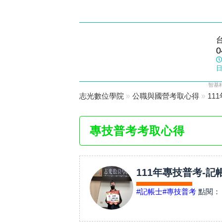
東大志光
0
數位學院
日
智基
志光數位學院
»
公職與國營考取心得
»
11
專技普考考取心得
111年專技普考-記
#記帳士
#專技普考
點閱：