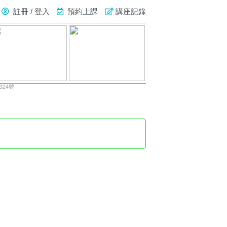
註冊 / 登入
預約上課
講座記錄
24號