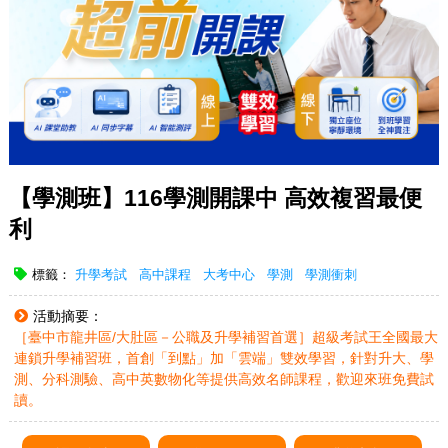
【學測班】116學測開課中 高效複習最便
利
標籤：
升學考試
高中課程
大考中心
學測
學測衝刺
活動摘要：
［臺中市龍井區/大肚區－公職及升學補習首選］超級考試王全國最大
連鎖升學補習班，首創「到點」加「雲端」雙效學習，針對升大、學
測、分科測驗、高中英數物化等提供高效名師課程，歡迎來班免費試
讀。