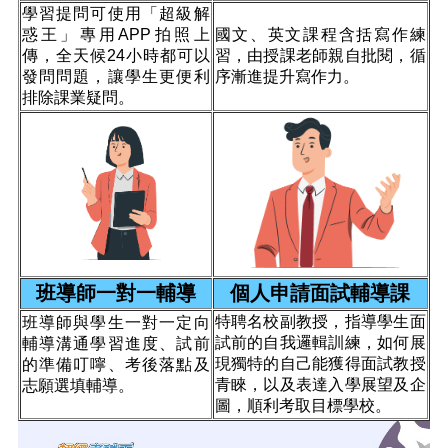
學習提問可使用「超級解
惑王」專用APP拍照上
國文、英文課程含括寫作練
傳，全天候24小時都可以
習，由授課老師親自批閱，循
發問問題，讓學生更便利
序漸進提升寫作力。
排除課業疑問。
班導師一對一輔導
個人申請面試輔導課
特聘名校副教授，指導學生面
班導師與學生一對一定向
試前的自我邏輯訓練，如何展
輔導溝通學習進度、試前
現獨特的自己能獲得面試教授
的準備叮嚀、考後落點及
青睞，以及表達入學展望及企
志願選填輔導。
圖，順利考取目標學校。