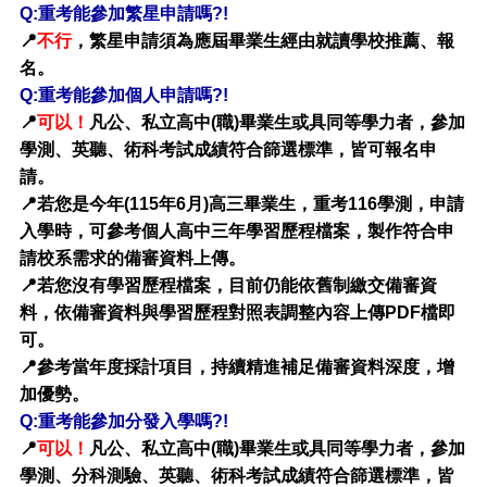
Q:重考能參加繁星申請嗎?!
📍
不行
，繁星申請須為應屆畢業生經由就讀學校推薦、報
名。
Q:重考能參加個人申請嗎?!
📍
可以！
凡公、私立高中(職)畢業生或具同等學力者，參加
學測、英聽、術科考試成績符合篩選標準，皆可報名申
請。
📍若您是今年(115年6月)高三畢業生，重考116學測，申請
入學時，可參考個人高中三年學習歷程檔案，製作符合申
請校系需求的備審資料上傳。
📍若您沒有學習歷程檔案，目前仍能依舊制繳交備審資
料，依備審資料與學習歷程對照表調整內容上傳PDF檔即
可。
📍參考當年度採計項目，持續精進補足備審資料深度，增
加優勢。
Q:重考能參加分發入學嗎?!
📍
可以！
凡公、私立高中(職)畢業生或具同等學力者，參加
學測、分科測驗、英聽、術科考試成績符合篩選標準，皆