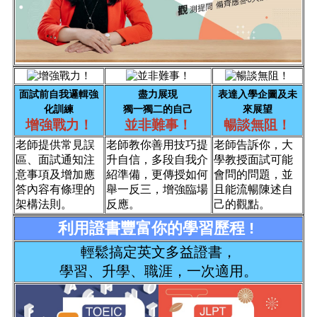
面試前自我邏輯強
盡力展現
表達入學企圖及未
化訓練
獨一獨二的自己
來展望
增強戰力！
並非難事！
暢談無阻！
老師提供常見誤
老師教你善用技巧提
老師告訴你，大
區、面試通知注
升自信，多段自我介
學教授面試可能
意事項及增加應
紹準備，更傳授如何
會問的問題，並
答內容有條理的
舉一反三，增強臨場
且能流暢陳述自
架構法則。
反應。
己的觀點。
利用證書豐富你的學習歷程 !
輕鬆搞定英文多益證書，
學習、升學、職涯，一次適用。