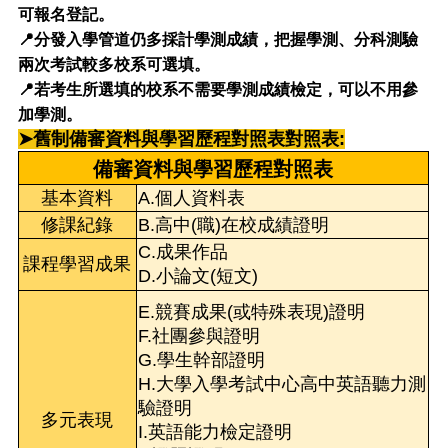
可報名登記。
📍分發入學管道仍多採計學測成績，把握學測、分科測驗
兩次考試較多校系可選填。
📍若考生所選填的校系不需要學測成績檢定，可以不用參
加學測。
➤舊制備審資料
與學習歷程對照表
對照表:
備審資料與學習歷程對照表
基本資料
A.個人資料表
修課紀錄
B.高中(職)在校成績證明
C.成果作品
課程學習成果
D.小論文(短文)
E.競賽成果(或特殊表現)證明
F.社團參與證明
G.學生幹部證明
H.大學入學考試中心高中英語聽力測
驗證明
多元表現
I.英語能力檢定證明