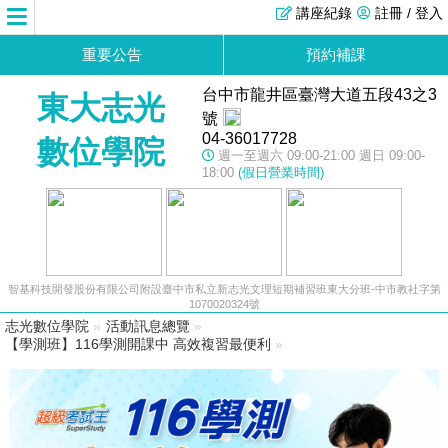
講座紀錄
註冊 / 登入
重要公告
預約補課
台中市龍井區臺灣大道五段43之3
東大志光
號
04-36017728
數位學院
週一至週六 09:00-21:00 週日 09:00-
18:00
(假日營業時間)
智基科技開發股份有限公司附設臺中市私立新志光文理短期補習班東大分班-中市教社字第
1070020324號
志光數位學院
»
活動訊息總覽
»
【學測班】116學測開課中 高效複習最便利
»