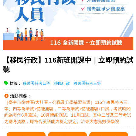
【移民行政】116新班開課中｜立即預約試
聽
標籤：
移民署特考四等
移民行政
移民署特考三等
活動摘要：
［臺中市龍井區/大肚區－公職及升學補習首選］115年移民特考三
等、四等為筆試+體能測驗，二等為筆試+體能測驗+口試，考試時間
約為每年6月筆試、10月體能測試、11月口試。其中二等及三等考試
之應考資格，應符合英語能力檢定規定。洽東大志光數位學院