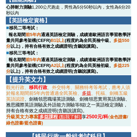
心肺耐力測驗
1,200公尺跑走，男性為5分50秒以內，女性為6分20
秒以內
【英語檢定資格】
■
移民二等考試：
報名期間
前5年內
通過英語檢定測驗，成績達歐洲語言學習教學評
量共同參考架構(CEFR)
B1以上
(程度約為全民英檢中級、
多益550
分
以上)，持有合格有效之成績證明(含聽說讀寫)。
■
移民三等考試：
報名期間
前5年內
通過英語檢定測驗，成績達歐洲語言學習教學評
量共同參考架構(CEFR)
A2以上
(程度約為全民英檢初級、
多益225
分
以上)，持有合格有效之成績證明(含聽說讀寫)。
【提升英文力】
觀光行政、
移民行政
、外交特考、關務特考等考試，應考人須
於報名期間前5年內曾通過全民英檢、
多益
、托福、劍橋五級
英語認證
、劍橋領思職場英語測驗、劍橋領思實用英語測驗、
雅思國際英語測驗及外語能力測驗等8款之一英語檢定測驗，
持有合格有效之成績證明(含聽說讀寫)。
升級英文力專案
多益課程
(點我了解)
享
2500元/科
(
金色證書/
綠色證書/藍色證書)
【移民行政一般組考試科目
】