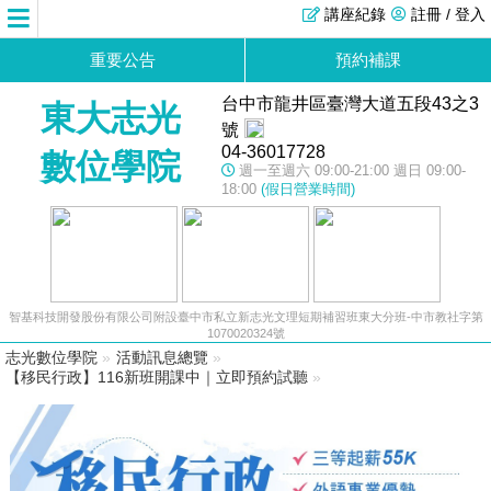
講座紀錄
註冊 / 登入
重要公告
預約補課
台中市龍井區臺灣大道五段43之3
東大志光
號
04-36017728
數位學院
週一至週六 09:00-21:00 週日 09:00-
18:00
(假日營業時間)
智基科技開發股份有限公司附設臺中市私立新志光文理短期補習班東大分班-中市教社字第
1070020324號
志光數位學院
»
活動訊息總覽
»
【移民行政】116新班開課中｜立即預約試聽
»