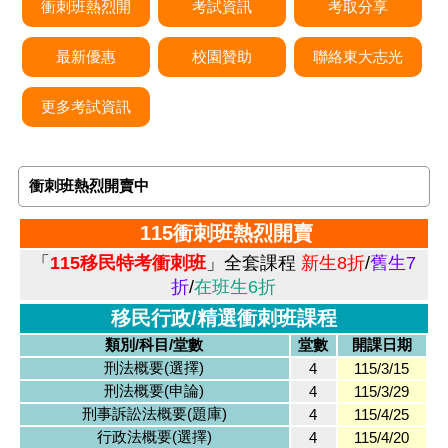
衝刺班熱烈開
考試資訊
考取分享
最新優惠
校園贊助
聯絡東大志光
更多考試資訊
衝刺班熱烈開賣中
115衝刺班熱烈開賣
「
115移民特考衝刺班
」全套課程
新生8折
/
舊生7
折
/
在班生6折
移民行政/精選衝刺班課程
類別/科目/堂數
堂數
開課日期
刑法概要(選擇)
4
115/3/15
刑法概要(申論)
4
115/3/29
刑事訴訟法概要(題庫)
4
115/4/25
行政法概要(選擇)
4
115/4/20