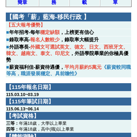
簡章
務
載
單
【國考「薪」藍海-移民行政 】
【五大報考優勢】
■
年年招考-每年
穩定缺額
，上榜更有信心
■
錄取率高-
報名人數較少
，錄取率大幅提升
■
外語專長-
外國文可選試英文、德文、日文、西班牙文、
韓文、越南文、泰文、印尼文
，外語學院畢業的你極具優
勢
■
薪資福利佳-薪資待遇優，
平均月薪約5萬元
《薪資較同職
等高，職涯發展穩定、具前瞻性》
【115年報名日期】
115.03.10~03.19
【115年筆試日期】
115.06.13~06.14
【考試資格】
三等：
年滿18歲，大學以上畢業
四等：
年滿18歲，高中(職)以上畢業
【體能測驗】