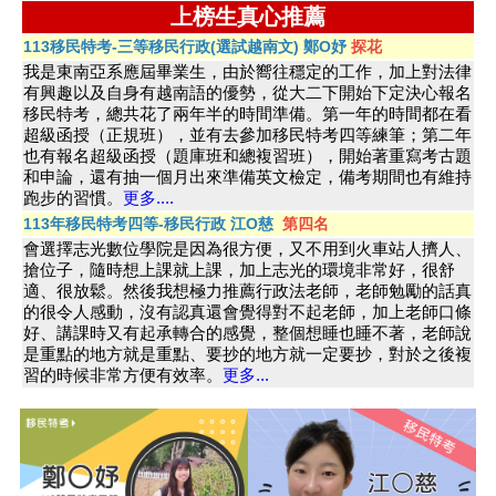
上榜生真心推薦
113移民特考-三等移民行政(選試越南文) 鄭O妤
探花
我是東南亞系應屆畢業生，由於嚮往穩定的工作，加上對法律
有興趣以及自身有越南語的優勢，從大二下開始下定決心報名
移民特考，總共花了兩年半的時間準備。第一年的時間都在看
超級函授（正規班），並有去參加移民特考四等練筆；第二年
也有報名超級函授（題庫班和總複習班），開始著重寫考古題
和申論，還有抽一個月出來準備英文檢定，備考期間也有維持
跑步的習慣。
更多....
113年移民特考四等-移民行政 江O慈
第四名
會選擇志光數位學院是因為很方便，又不用到火車站人擠人、
搶位子，隨時想上課就上課，加上志光的環境非常好，很舒
適、很放鬆。然後我想極力推薦行政法老師，老師勉勵的話真
的很令人感動，沒有認真還會覺得對不起老師，加上老師口條
好、講課時又有起承轉合的感覺，整個想睡也睡不著，老師說
是重點的地方就是重點、要抄的地方就一定要抄，對於之後複
習的時候非常方便有效率。
更多...