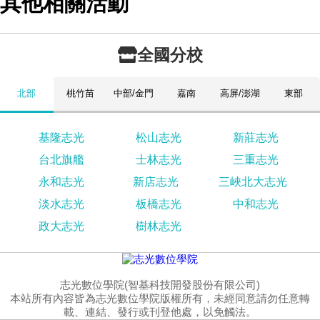
其他相關活動
全國分校
北部
桃竹苗
中部/金門
嘉南
高屏/澎湖
東部
基隆志光
松山志光
新莊志光
台北旗艦
士林志光
三重志光
永和志光
新店志光
三峽北大志光
淡水志光
板橋志光
中和志光
政大志光
樹林志光
志光數位學院(智基科技開發股份有限公司)
本站所有內容皆為志光數位學院版權所有，未經同意請勿任意轉
載、連結、發行或刊登他處，以免觸法。