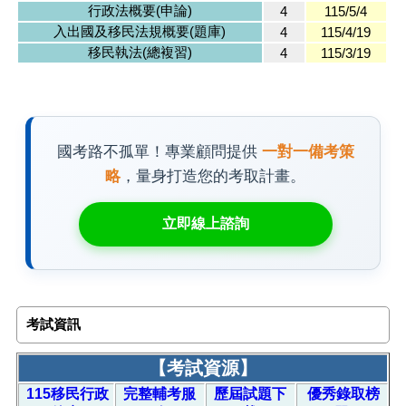
行政法概要(申論)
4
115/5/4
入出國及移民法規概要(題庫)
4
115/4/19
移民執法(總複習)
4
115/3/19
國考路不孤單！專業顧問提供
一對一備考策
略
，量身打造您的考取計畫。
立即線上諮詢
考試資訊
【
考試資源
】
115移民行政
完整輔考服
歷屆試題下
優秀錄取榜