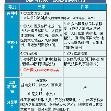
等別
三等
四等
共同科
1.◎國文
(作文、測驗)
目
2.※法學知識與英文
(中華民國憲法、法學緒論、英文)
3.※ 入出國及移民法規概
3.◎入出國及移民法規（包
要 （包括入出國及 移民
括入出國及移民法、人口販
法、人口販運 防制法、國
運防制法、國籍法、臺灣地
籍法、 臺灣地區與大陸 地
區與大陸地區人民關係條
專業科
區人民關係條 例、香港澳
例、香港澳門關係條例）
目
門關係 條例）
4.◎行政法
4.◎行政法概要
移民執法與刑事法(包
移民執法與刑事法(包
5.◎
5.◎
括刑法與刑事訴訟法)
括刑法與刑事訴訟法)
6.◎外國文
(兼試移民專業英
文)
英文65
115
17
越南文
、韓文2、西班牙
需用名
34
1
額
17
印尼文
、泰文9
移民署考試錄取人員主要係分配至北、中、南區事務大
分發單
隊(含各地專勤隊、服務站及收容所)、國境事務大隊等
位
業務單位，並分別辦理相關工作。