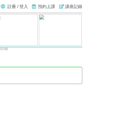
註冊 / 登入
預約上課
講座記錄
24號