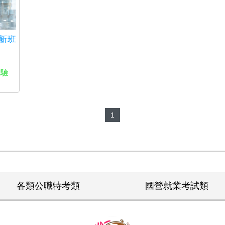
6新班
測驗
1
各類公職特考類
國營就業考試類