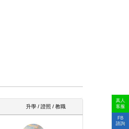
真人
升學 / 證照 / 教職
客服
FB
諮詢