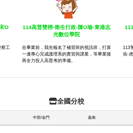
宋O
114高普雙榜-衛生行政-陳O瑜-東港志
1
光數位學院
警察工
在畢業前，我先報名了補習班的視訊班，打算
11
。
一邊專心完成護理系的實習與課業，等畢業後
佑-
再全力投入高普考的準備。
全國分校
中部/金門
嘉南