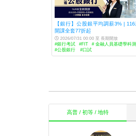
【銀行】公股銀平均調薪3% | 11
開課全套77折起
2026/07/31 00:00 至 長期開放
#銀行考試
#FIT
# 金融人員基礎學科
#公股銀行
#口試
高普 / 初等 / 地特