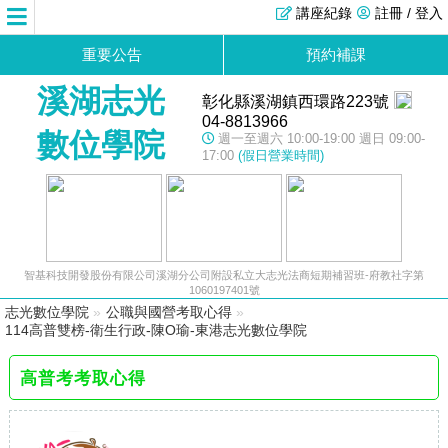
講座紀錄
註冊 / 登入
重要公告
預約補課
溪湖志光
彰化縣溪湖鎮西環路223號
04-8813966
數位學院
週一至週六 10:00-19:00 週日 09:00-
17:00
(假日營業時間)
智基科技開發股份有限公司溪湖分公司附設私立大志光法商短期補習班-府教社字第
1060197401號
志光數位學院
»
公職與國營考取心得
»
114高普雙榜-衛生行政-陳O瑜-東港志光數位學院
高普考考取心得