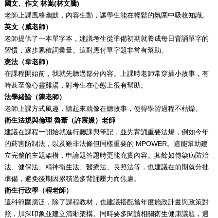
國文、作文 林嵩(林文騰)
老師上課風格幽默，內容生動，讓學生能在輕鬆的氛圍中吸收知識。
英文（威老師）
老師提供了一本單字本，建議考生從準備初期就養成每日背誦單字的
習慣，逐步累積詞彙量。這對應付單字題非常有幫助。
憲法（韋老師）
在課程開始前，我就先聽過部分內容。上課時老師常穿插小故事，有
時甚至像心靈雞湯，對考生在心態上很有幫助。
法學緒論（陳老師）
老師上課方式風趣，聽起來就像在聽故事，使得學習過程不枯燥。
衛生法規與倫理
魯葦（許宸嫚）
老師
建議在課程一開始就進行聽課與筆記，並先背誦重要法規，例如今年
的菸害防制法，以及雖非法條但同樣重要的 MPOWER。這能幫助建
立完整的主題架構，申論題答題時更能充實內容。其餘如傳染病防治
法、健保法、精神衛生法、醫療法、長照法等，也建議在前期就分批
準備，避免後期因累積過多背誦壓力而焦慮。
衛生行政學（程老師）
這科範圍廣泛，除了課程教材，也建議搭配當年度施政計畫與政策對
照，加深印象並建立清晰架構。同時要多閱讀相關衛生健康議題，遇