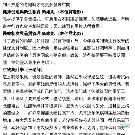
到不熟悉的考題時才有更多發揮空間。
健康促進與衛生教育
衛維妮
（林佳霓老師）
教材提供了多個模式，可應用在不同議題練習，如肥胖或近視。有時
衛生行政也會考相關題目，因此練習套用模式很實用。
醫療制度與品質管理 衛維妮 （林佳霓老師）
除了必背的內容（如評鑑、品質管理）外，今年還考到衛生行政學的
健保支付制度。因此考前一定要加強複習，並關注相關時事，例如川
普總統簽署的「最惠國處方藥定價」政策。這些都需要平時廣泛閱
讀，並能靈活應用在考場上。
生物統計學（
王老
師）
這是我最敬佩、也最喜歡的老師。雖然在學校學過生統，但與考試內
容差異不小。老師用淺顯易懂的方式講解，減輕了學生的畏懼感。我
習慣上完課就整理成自己的筆記，這本筆記成了後續複習的重要工
具。生統除了要熟悉公式，也必須靈活運用。我後來搭配題庫練習，
既能複習，也能熟練計算機操作，避免因小失誤而失分。這科是上榜
的關鍵之一，好好掌握能大幅拉高平均。尤其近年流病與生統的題數
增加，每大題又包含多個小題，若沒掌握好公式與時間，很容易寫不
完。幸好我參加了兩次模擬考，讓我檢視不足之處，也練習時間分
配，非常受用。建議考生務必參加模考，並嘗試不翻書練習完整作