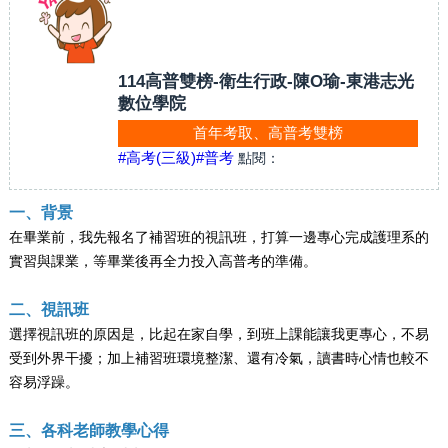
114高普雙榜-衛生行政-陳O瑜-東港志光
數位學院
首年考取、高普考雙榜
#高考(三級)
#普考
點閱：
一、背景
在畢業前，我先報名了補習班的視訊班，打算一邊專心完成護理系的
實習與課業，等畢業後再全力投入高普考的準備。
二、視訊班
選擇視訊班的原因是，比起在家自學，到班上課能讓我更專心，不易
受到外界干擾；加上補習班環境整潔、還有冷氣，讀書時心情也較不
容易浮躁。
三、各科老師教學心得