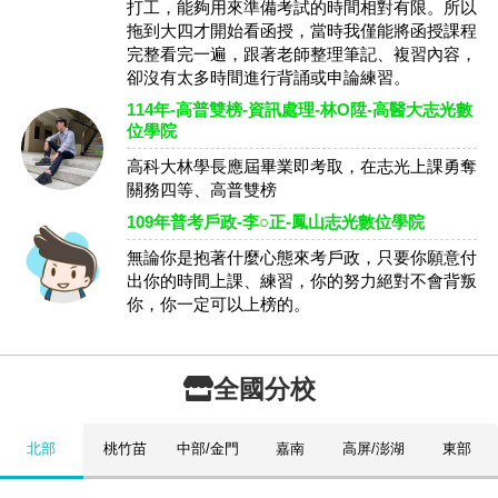
打工，能夠用來準備考試的時間相對有限。所以
拖到大四才開始看函授，當時我僅能將函授課程
完整看完一遍，跟著老師整理筆記、複習內容，
卻沒有太多時間進行背誦或申論練習。
114年-高普雙榜-資訊處理-林O陞-高醫大志光數
位學院
高科大林學長應屆畢業即考取，在志光上課勇奪
關務四等、高普雙榜
109年普考戶政-李○正-鳳山志光數位學院
無論你是抱著什麼心態來考戶政，只要你願意付
出你的時間上課、練習，你的努力絕對不會背叛
你，你一定可以上榜的。
全國分校
北部
桃竹苗
中部/金門
嘉南
高屏/澎湖
東部