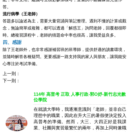
答。
流行病學（
王
老師）
答題多以論述為主，需要大量背誦與筆記整理。遇到不懂的計算或觀
念，無論簡單或複雜，都可以透過「解惑王」詢問老師，回覆都很即
時。總複習課程中，老師的猜題命中率也很高，讓我受益良多。
四、感謝
除了
王
老師外，也非常感謝補習班的班導師，提供舒適的讀書環境，
並隨時解答各種疑問。更要感謝一路支持我的家人與朋友，讓我能安
心專注於考試準備。
上一則：
下一則：
114年 高普考 正取 人事行政-郭O妤-新竹志光數
位學院
在就讀大學時，我逐漸意識到「老師」並非自己
理想中的職業，因此在升大三的暑假便決定投入
高普考的準備。然而，大三、大四正好是我課
業、社團與實習最繁忙的兩年，再加上同時兼職