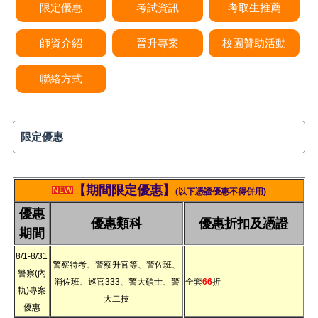
限定優惠
考試資訊
考取生推薦
師資介紹
晉升專案
校園贊助活動
聯絡方式
限定優惠
【
期間限定優惠】
(以下憑證優惠不得併用)
優惠
優惠類科
優惠折扣及憑證
期間
8/1-8/31
警察特考、警察升官等、警佐班、
警察(內
消佐班、巡官333、警大碩士、警
全套
66
折
軌)專案
大二技
優惠