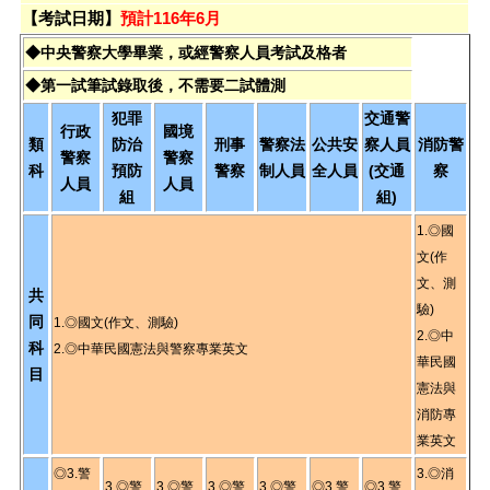
【考試日期】
預計116年6月
◆中央警察大學畢業，或經警察人員考試及格者
◆第一試筆試錄取後，不需要二試體測
犯罪
交通警
行政
國境
類
防治
刑事
警察法
公共安
察人員
消防警
警察
警察
科
預防
警察
制人員
全人員
(交通
察
人員
人員
組
組)
1.◎國
文(作
文、測
共
驗)
同
1.◎國文(作文、測驗)
2.◎中
科
2.◎中華民國憲法與警察專業英文
華民國
目
憲法與
消防專
業英文
◎3.警
3.◎消
3.◎警
3.◎警
3.◎警
3.◎警
◎3.警
◎3.警