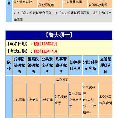
※4.警察法規
4.※普通化學
目
與犯罪剖繪
規與事故處理
註：「◎」符號採混合題型、有「※」符號採選擇題型、未註記皆採申
論題型
【警大碩士】
【報名日期】：
預計116年2月
【考試日期】：
預計116年4月
犯罪防
警察政
公共安
刑事警
交通管
類
法律學
消防科學
治研究
策研究
全研究
察研究
理研究
科
研究所
研究所
所
所
所
所
所
1.◎英文
2.火災科
2.行政法
學
2.犯罪偵
2.交通工
2.犯罪學
2.行政法
2.情報學
及警察法
(含火災
查學
程與管制
學
學、工程
數學)