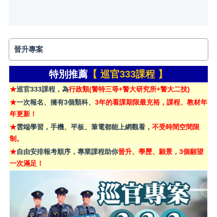
晉升專案
特別推薦
【 巡官333課程 】
★
巡官333課程，為
行政類(警特三等+警大研究所+警大二技)
★
一次報名、擁有3個類科、
3年的看課期限最充裕，課程、教材年
年更新！
★
雲端學習，手機、平板、筆電都能上網觀看，
不受時間空間限
制。
★
自由安排報考順序，專業課程助你
晉升、學歷、願景，3個願望
一次滿足！