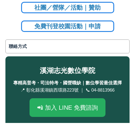
社團／營隊／活動｜贊助
免費刊登校園活動｜申請
聯絡方式
溪湖志光數位學院
專精高普考・司法特考・國營職缺｜數位學習最佳選擇
📍 彰化縣溪湖鎮西環路223號 ｜ 📞 04-8813966
📲 加入 LINE 免費諮詢