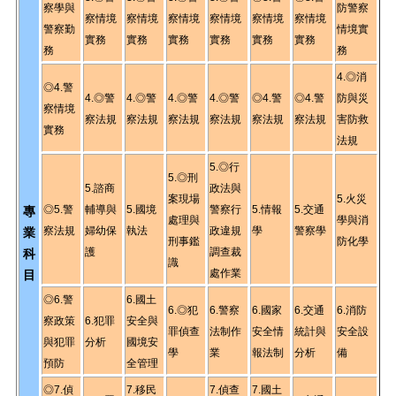
察學與
防警察
察情境
察情境
察情境
察情境
察
情境
察
情境
警察勤
情境實
實務
實務
實務
實務
實務
實務
務
務
4.◎消
◎4.警
4.◎警
4.◎警
4.◎警
4.◎警
◎4.警
◎4.警
防與災
察情境
察法規
察法規
察法規
察法規
察法規
察法規
害防救
實務
法規
5.◎行
5.◎刑
5.諮商
政法與
案現場
5.火災
◎5.警
輔導與
5.國境
警察行
5.情報
5.交通
專
處理與
學與消
察法規
婦幼保
執法
政違規
學
警察學
業
刑事鑑
防化學
護
調查裁
科
識
處作業
目
◎6.警
6.國土
6.◎犯
6.警察
6.國家
6.交通
6.消防
察政策
6.犯罪
安全與
罪偵查
法制作
安全情
統計與
安全設
與犯罪
分析
國境安
學
業
報法制
分析
備
預防
全管理
◎7.偵
7.移民
7.偵查
7.國土