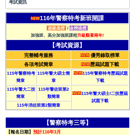
考試資訊
116年警察特考新班開課
超級函授
/
金榜函授
加強班、高分加強班課程
升級觀看兩年!
【考試資源】
完整輔考服務
優秀錄取榜單
各項考試簡章
歷屆試題下載
115年警察特考
115年警大碩士簡
115年警察特考歷屆試題
簡章
章
下載
115年警大二技
115年警佐班第2
115年警大碩士/二技歷屆
簡章
類簡章
試題下載
115年消佐班第2類簡章
【警察特考三等】
【報名日期】
預計116年3月