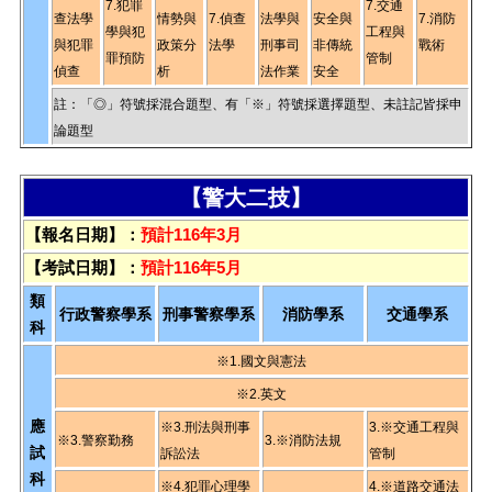
7.犯罪
7.交通
查法學
情勢與
7.偵查
法學與
安全與
7.消防
學與犯
工程與
與犯罪
政策分
法學
刑事司
非傳統
戰術
罪預防
管制
偵查
析
法作業
安全
註：「◎」符號採混合題型、有「※」符號採選擇題型、未註記皆採申
論題型
【警大二技】
【報名日期】：
預計116年3月
【考試日期】：
預計116年5月
類
行政警察學系
刑事警察學系
消防學系
交通學系
科
※1.國文與憲法
※2.英文
應
※3.刑法與刑事
3.※交通工程與
※3.警察勤務
3.※消防法規
試
訴訟法
管制
科
※4.犯罪心理學
4.※道路交通法