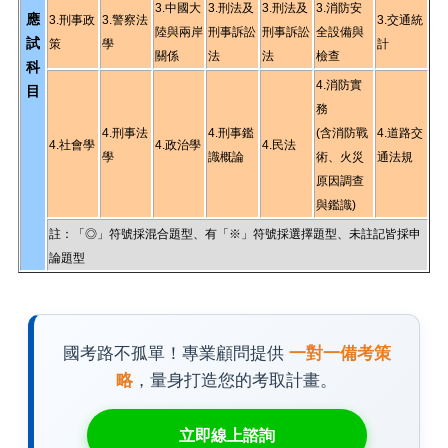
3.中國大
3.刑法及
3.刑法及
3.消防安
應
3.刑事政
3.警察法
3.交通統
陸與兩岸
刑事訴訟
刑事訴訟
全設備與
試
策
學
計
關係
法
法
檢查
科
4.消防實
目
務
4.刑事法
4.刑事鑑
(含消防戰
4.道路交
4.社會學
4.政治學
4.民法
學
識概論
術、火災
通法規
原因調查
與鑑識)
註：「◎」符號採混合題型、有「※」符號採選擇題型、未註記皆採申
論題型
國考路不孤單！專業顧問提供
一對一備考策
略
，量身打造您的考取計畫。
立即線上諮詢