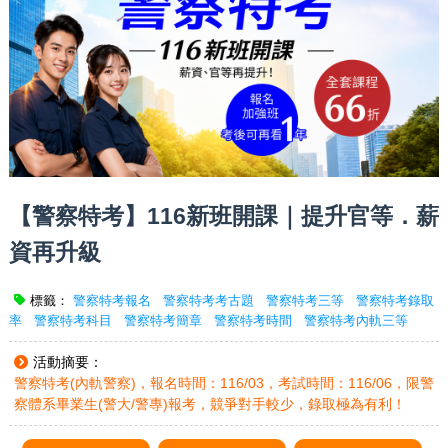
【警察特考】116新班開課｜提升官等．薪
資再升級
標籤：
警察特考報名
警察特考考古題
警察特考三等
警察特考錄取
率
警察特考科目
警察特考簡章
警察特考時間
警察特考內軌三等
活動摘要：
警察特考(內軌警察)，報名時間：116/03，考試時間：116/06，限警
察體系畢業生(警大/警專)報考，競爭對手較少，錄取極為有利！