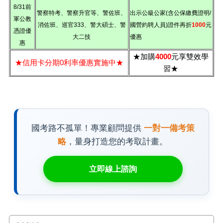
8/31前
警察特考、警察升官等、警佐班、
出示公級公家(含公保繳費證明/
軍公教
消佐班、巡官333、警大碩士、警
國營約聘人員)證件再折
1000
元
憑證優
大二技
優惠
惠
★加購
4000
元享雙效學
★信用卡分期0利率優惠實施中★
習★
國考路不孤單！專業顧問提供
一對一備考策
略
，量身打造您的考取計畫。
立即線上諮詢