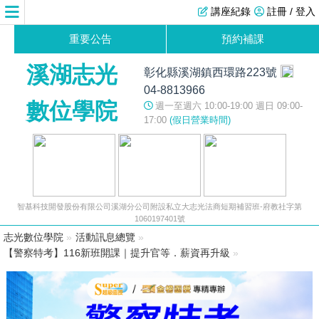
講座紀錄
註冊 / 登入
重要公告
預約補課
溪湖志光
彰化縣溪湖鎮西環路223號
04-8813966
數位學院
週一至週六 10:00-19:00 週日 09:00-
17:00
(假日營業時間)
智基科技開發股份有限公司溪湖分公司附設私立大志光法商短期補習班-府教社字第
1060197401號
志光數位學院
»
活動訊息總覽
»
【警察特考】116新班開課｜提升官等．薪資再升級
»