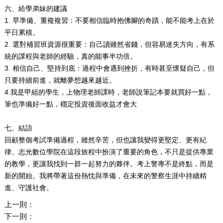
六、給學弟妹的建議
1.
早準備、重複複習：不要相信臨時抱佛腳的奇蹟，能不能考上在於
平日累積。
2.
選對補習班資源很重要：自己讀雖然省錢，但容易迷失方向，有系
統的課程與老師的經驗，真的能事半功倍。
3.
相信自己、堅持到底：過程中會遇到挫折，有時甚至懷疑自己，但
只要持續前進，就離夢想越來越近。
4.
我是甲組的學生，上物理老師課時，老師說筆記本要就買好一點，
筆也準備好一點，穩定投資後面收益才會大
七、結語
回顧整個考試準備過程，雖然辛苦，但也讓我變得更堅定、更有紀
律。志光數位學院在這段旅程中扮演了重要的角色，不只是提供專業
的教學，更讓我找到一群一起努力的夥伴。考上警專不是終點，而是
新的開始。我將帶著這份熱忱與準備，在未來的警察生涯中持續精
進、守護社會。
上一則：
下一則：