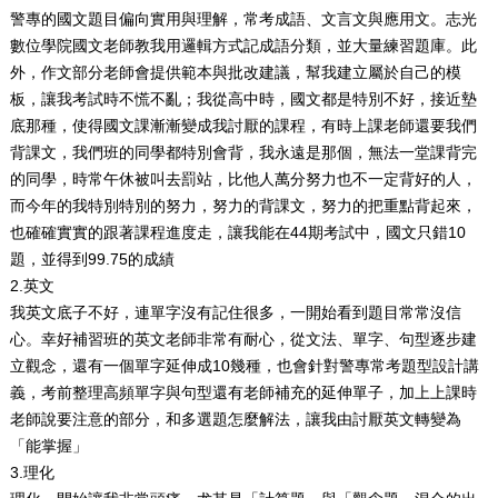
警專的國文題目偏向實用與理解，常考成語、文言文與應用文。
志光
數位學院
國文老師教我用邏輯方式記成語分類，並大量練習題庫。
此
外，作文部分老師會提供範本與批改建議，幫我建立屬於自己的模
板，讓我考試時不慌不亂；我從高中時，國文都是特別不好，接近墊
底那種，使得國文課漸漸變成我討厭的課程，
有時上課老師還要我們
背課文
，我們班的同學都特別會背，我永遠是那個，無法一堂課背完
的同學，時常午休被叫去罰站，比他人萬分努力也不一定背好的人，
而今年的我特別特別的努力，努力的背課文，努力的把重點背起來，
也確確實實的跟著課程進度走，讓我能在44期考試中，國文只錯10
題，並得到99.75的成績
2.
英文
我英文底子不好，連單字沒有記住很多，一開始看到題目常常沒信
心。幸好補習班的英文老師非常有耐心，從文法、單字、句型逐步建
立觀念，還有一個單字延伸成10幾種，也會針對警專常考題型設計講
義，考前整理高頻單字與句型還有老師補充的延伸單子，加上上課時
老師說要注意的部分，和多選題怎麼解法，讓我由討厭英文轉變為
「能掌握」
3.
理化