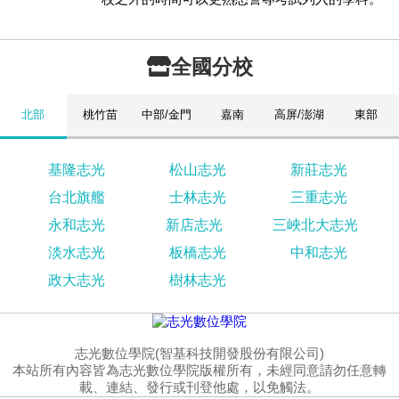
全國分校
北部
桃竹苗
中部/金門
嘉南
高屏/澎湖
東部
基隆志光
松山志光
新莊志光
台北旗艦
士林志光
三重志光
永和志光
新店志光
三峽北大志光
淡水志光
板橋志光
中和志光
政大志光
樹林志光
志光數位學院(智基科技開發股份有限公司)
本站所有內容皆為志光數位學院版權所有，未經同意請勿任意轉
載、連結、發行或刊登他處，以免觸法。