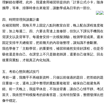
理解錯在哪裡。此外，我還會用補習班提供的「計算公式小卡」隨身
攜帶，等車、排隊時拿出來複習，讓數學成為日常的一部分。
四、時間管理與讀書計畫
在補習期間，我每天早上固定八點到教室自習，晚上配合課程進度複
習，加上每週二、四、六要去育達上進修部，但別人下課玩手機我在
背課文以及背單字。每週會安排一次模擬測驗，檢測學習成果。週末
固定安排半天總複習，把前幾天的內容做整理，讓知識不會斷層。
我也學會了「主動學習」的重要性，補習班雖然安排好課程，但是否
吸收還是靠自己。在課堂上不只是聽老師講，還要自己做筆記、回去
後重寫重點，才能真正內化知識。
五、考前心態與應試技巧
考前一週，我幾乎不再碰新資料，只做以前做過的題目，把答錯的題
目重做一次，還有上課中整理的重點重複複習，確保自己能避免再
錯。前一天晚上，我提早休息，不強迫背書，讓自己心情平靜。考試
當天，我依照平時模擬考的節奏答題，沒有特別緊張，整體發揮比想
像中穩定。