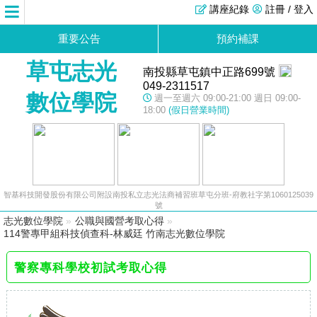
講座紀錄
註冊 / 登入
重要公告
預約補課
草屯志光
南投縣草屯鎮中正路699號
049-2311517
數位學院
週一至週六 09:00-21:00 週日 09:00-
18:00
(假日營業時間)
智基科技開發股份有限公司附設南投私立志光法商補習班草屯分班-府教社字第1060125039
號
志光數位學院
»
公職與國營考取心得
»
114警專甲組科技偵查科-林威廷 竹南志光數位學院
警察專科學校初試考取心得