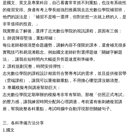
是國文、英文及專業科目，自己看書常常抓不到重點，也沒有系統性
的複習安排。身邊有考上學長姐強烈推薦我去志光數位學院補習班，
他們的說法是：「補習不是唯一選擇，但對於想一次就上榜的人，是
非常值得的投資。」
我實際去了解後，選擇了志光數位學院的視訊課程，原因有三個：
1.
師資陣容堅強，重點明確：
每位老師都很清楚命題趨勢，講解內容不僅限於課本，還會補充很多
實戰技巧和易混淆觀念。例如國文老師針對選擇題做「關鍵字解題
法」，讓我在短時間內大幅提升答題速度和準確率。
2.
課程規劃完整，時間安排彈性：
志光數位學院的課程設計相當符合警專考試的需求，並且提供複習帶
（雲端課程），讓我可以重複聽重點，不用擔心哪堂課沒聽清楚。
3.
專屬模擬考與講座幫助巨大：
志光數位學院定期舉辦的模擬考非常有幫助。那種「仿照正式考試」
的壓力感，讓我練習時間分配與心理調適，考前還有衝刺總複習講
座，幫我統整各科重點，考試時腦中自動浮現那些關鍵句子。
三、各科準備方法分享
1.
國文