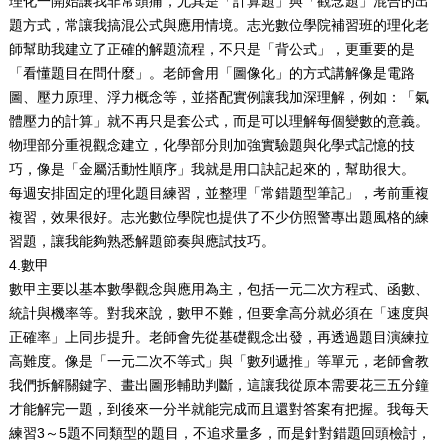
理化一開始讓我非常頭痛，尤其是「計算題」與「觀念題」混合的出
題方式，常讓我搞混公式與應用情境。志光數位學院補習班的理化老
師幫助我建立了正確的解題流程，不只是「背公式」，更重要的是
「看懂題目在問什麼」。老師會用「圖像化」的方式講解像是電路
圖、壓力原理、浮力概念等，並搭配實例讓我加深理解，例如：「氣
體壓力的計算」就不再只是套公式，而是可以理解每個變數的意義。
物理部分重視觀念建立，化學部分則加強實驗題與化學式記憶的技
巧，像是「金屬活動性順序」我就是用口訣記起來的，幫助很大。
每週安排固定的理化題目練習，並整理「常錯題型筆記」，考前重複
複習，效果很好。志光數位學院也提供了不少仿照警專出題風格的練
習題，讓我能夠熟悉解題節奏與應試技巧。
4.
數甲
數甲主要以基本數學觀念與應用為主，包括一元二次方程式、函數、
統計與機率等。對我來說，數甲不難，但要拿高分就必須在「速度與
正確率」上同步提升。老師會先從基礎觀念出發，再透過題目演練拉
高難度。像是「一元二次不等式」與「數列遞推」等單元，老師會教
我們拆解關鍵字、畫出圖形輔助判斷，這讓我從原本需要花三五分鐘
才能解完一題，到後來一分半就能完成而且還對答案有把握。我每天
練習3～5題不同類型的題目，不追求量多，而是針對錯題回頭檢討，