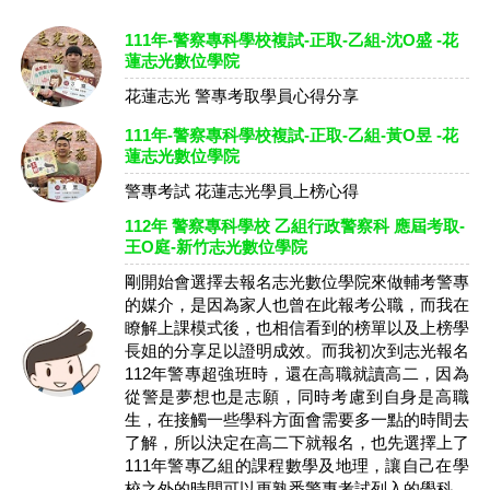
111年-警察專科學校複試-正取-乙組-沈O盛 -花
蓮志光數位學院
花蓮志光 警專考取學員心得分享
111年-警察專科學校複試-正取-乙組-黃O昱 -花
蓮志光數位學院
警專考試 花蓮志光學員上榜心得
112年 警察專科學校 乙組行政警察科 應屆考取-
王O庭-新竹志光數位學院
剛開始會選擇去報名志光數位學院來做輔考警專
的媒介，是因為家人也曾在此報考公職，而我在
瞭解上課模式後，也相信看到的榜單以及上榜學
長姐的分享足以證明成效。而我初次到志光報名
112年警專超強班時，還在高職就讀高二，因為
從警是夢想也是志願，同時考慮到自身是高職
生，在接觸一些學科方面會需要多一點的時間去
了解，所以決定在高二下就報名，也先選擇上了
111年警專乙組的課程數學及地理，讓自己在學
校之外的時間可以更熟悉警專考試列入的學科。