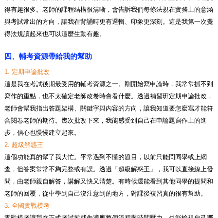
得有趣很多。老師的課程結構很清晰，會告訴我們每條法規在實務上的意涵
與考試常出的方向，讓我在背誦時更有邏輯、印象更深刻。這是我第一次覺
得法規讀起來也可以這麼生動有趣。
四、輔考資源帶給我的幫助
1.
定期申論批改
這是我在考試後期最受用的輔考資源之一。剛開始寫申論時，我常常抓不到
寫作的重點，也不太確定老師改卷時會看什麼。透過補習班定期申論批改，
老師會幫我指出答題架構、關鍵字與內容的方向，讓我知道要怎麼寫才能符
合閱卷老師的期待。幾次批改下來，我能感受到自己在申論題寫作上的進
步，信心也慢慢建立起來。
2.
超級解惑王
這個功能真的幫了我大忙。平常遇到不懂的題目，以前只能問同學或上網
查，但答案常常不夠完整或有誤。透過「超級解惑王」，我可以直接線上發
問，由老師親自解答，講解又快又清楚。有時候還能看到其他同學的提問和
老師的回覆，從中學到自己沒注意到的地方，對課後複習真的很有幫助。
3.
全國實戰模考
實戰模考讓我在正式考試前就先適應整個流程與時間壓力，也能檢視自己哪