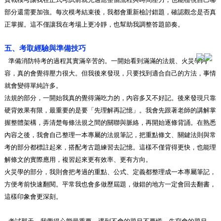
部分還需要加強。每次模考結束後，我都會重新檢討錯題，確認觀念是否真
正掌握。這不僅讓我在考場上更冷靜，也幫助我調整答題節奏。
五、考取經驗與準備技巧
準備消防特考的過程其實滿辛苦的。一開始看到滿滿的法規、火災學內
容，真的會覺得壓力很大。但我後來發現，只要找到適合自己的方法，事情
就會變得單純許多。
法規的部分，一開始我真的覺得滿吃力的，內容多又不好記。後來發現只靠
硬背效果有限，最重要的是要「先理解再記憶」。我會先跟著老師的講解掌
握整體架構，弄清楚每條法規之間的關聯與脈絡，再開始逐條背誦。在熟悉
內容之後，我會自己整理一本專屬的法規筆記，把重點條文、關鍵法則與常
考的部分都標註起來，搭配考古題練習去記憶。這樣不僅背得更快，也能理
解條文的實際應用，複習起來更有效率、更有方向。
火災學的部分，我則會把考過的重點、公式、定義都整理成一本專屬筆記，
方便考前快速翻閱。平常我也會多做歷屆題，做錯的地方一定會回去翻書，
這樣印象會更深刻。