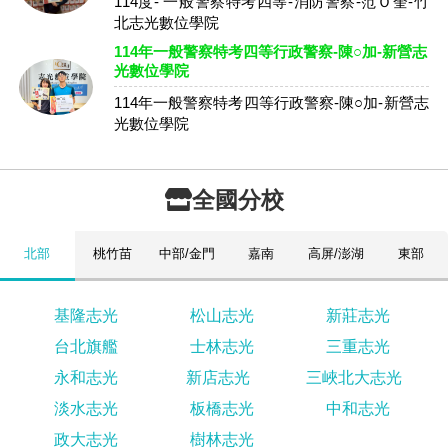
114度- 一般警察特考四等-消防警察-范Ｏ奎-竹
北志光數位學院
114年一般警察特考四等行政警察-陳○加-新營志
光數位學院
114年一般警察特考四等行政警察-陳○加-新營志
光數位學院
全國分校
北部
桃竹苗
中部/金門
嘉南
高屏/澎湖
東部
基隆志光
松山志光
新莊志光
台北旗艦
士林志光
三重志光
永和志光
新店志光
三峽北大志光
淡水志光
板橋志光
中和志光
政大志光
樹林志光