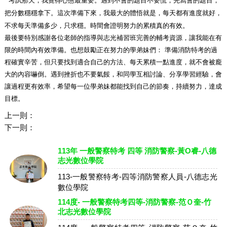
考試那天，我覺得心態最重要。遇到不會的題目不要慌，先寫會的題目，
把分數穩穩拿下。這次準備下來，我最大的體悟就是，每天都有進度就好，
不求每天準備多少，只求穩。時間會證明努力的累積真的有效。
最後要特別感謝各位老師的指導與志光補習班完善的輔考資源，讓我能在有
限的時間內有效準備。也想鼓勵正在努力的學弟妹們：
準備消防特考的過
程確實辛苦，但只要找到適合自己的方法、每天累積一點進度，就不會被龐
大的內容嚇倒。遇到挫折也不要氣餒，和同學互相討論、分享學習經驗，會
讓過程更有效率，希望每一位學弟妹都能找到自己的節奏，持續努力，達成
目標。
上一則：
下一則：
113年 一般警察特考 四等 消防警察-黃O睿-八德
志光數位學院
113-一般警察特考-四等消防警察人員-八德志光
數位學院
114度- 一般警察特考四等-消防警察-范Ｏ奎-竹
北志光數位學院