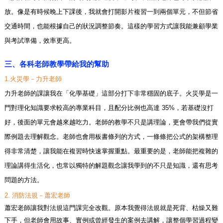
放。像是有時候晚上下課後，我就會打開影片複習一到兩個單元，不但節省
交通時間，也能根據自己的狀況調整節奏。這樣的學習方式讓我能兼顧學業
與考試準備，效率更高。
三、各科老師教學帶給我的幫助
1.
火災學－力升老師
力升老師的課讓我在「化學基礎」這部分打下非常穩固的底子。火災學是一
門對理化知識要求較高的專業科目，且配分比例也高達
35%
，若基礎沒打
好，後面的單元會越來越吃力。老師的教學不只是講理論，更會帶我們從實
際例題去理解觀念。老師也會用板書條列的方式，一條條把公式的架構整理
得非常清楚，讓我能在複習時快速掌握重點。最重要的是，老師能把複雜的
理論講得生活化，也常以獨特的解題觀念讓我學到的不只是知識，還有思考
問題的方法。
2.
消防法規－蕭宏老師
蕭宏老師讓我對法規這門課完全改觀。原本我覺得法規就是死背、枯燥又難
下手，但老師會用故事、實例或曾經發生的案例去講解，讓整個學習過程變