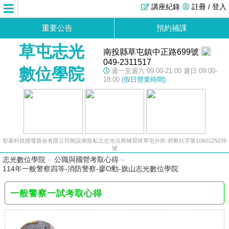
講座紀錄
註冊 / 登入
重要公告
預約補課
草屯志光
南投縣草屯鎮中正路699號
049-2311517
數位學院
週一至週六 09:00-21:00 週日 09:00-
18:00
(假日營業時間)
智基科技開發股份有限公司附設南投私立志光法商補習班草屯分班-府教社字第1060125039
號
志光數位學院
»
公職與國營考取心得
»
114年一般警察四等-消防警察-廖O勳-旗山志光數位學院
一般警察一試考取心得