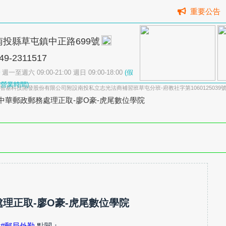
重要公告
南投縣草屯鎮中正路699號
49-2311517
週一至週六 09:00-21:00 週日 09:00-18:00
(假
營業時間)
智基科技開發股份有限公司附設南投私立志光法商補習班草屯分班-府教社字第1060125039
4中華郵政郵務處理正取-廖O豪-虎尾數位學院
處理正取-廖O豪-虎尾數位學院
勤
#郵局外勤
點閱：