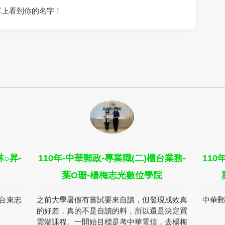
單上看到你的名字！
○昇-
110年-中華郵政-專業職(二)櫃台業務-
110
葉O珊-楊梅志光數位學院
-台東志
之前大學暑假有嘗試要來自讀，但發現成效真
中華郵
的好差，真的不是自讀的料，所以還是決定買
雲端課程。一開始目標是考中華電信，去楊梅