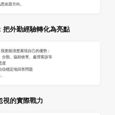
熟悉命題方向。
：把外勤經驗轉化為亮點
，我更能清楚展現自己的優勢：
、分類、協助收寄、處理客訴等
悉度
自信穩定地回答問題
多。
忽視的實際戰力