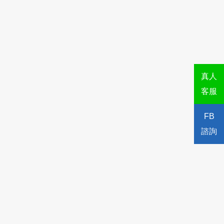
真人
客服
FB
諮詢