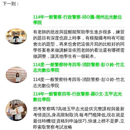
下一則：
114年一般警察-行政警察-邱O騰-潮州志光數位
學院
有老師的批改與提醒能幫助學生進步很多，練習
的題目有深度也跟上時事，有模擬國考時有可能
會出的題型，再來也會把這個月寫的比較好的同
學答案卷來做講解並依照老師的看法還有哪裡需
做調整，讓其他學生有一個範本。
114度-一般警察特考四等-消防警察-彭Ｏ鈴-竹北
志光數位學院
114度-一般警察特考四等-消防警察-彭Ｏ鈴-竹北
志光數位學院
114年一般警察四等-行政警察-羅O文-五甲志光
數位學院
想考警察嗎?高雄五甲志光提供完整課程與最新
考情資訊,身高限制取消.報考門檻降低,現在就是
最佳時機!從資格到申論技巧,快速上榜不是夢,立
即索取警察考試攻略