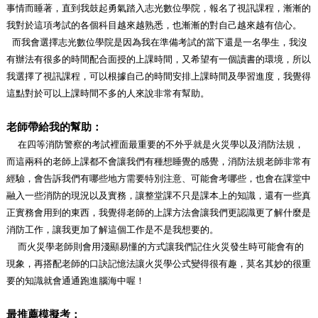
事情而睡著，直到我鼓起勇氣踏入志光數位學院，報名了視訊課程，漸漸的
我對於這項考試的各個科目越來越熟悉，也漸漸的對自己越來越有信心。
而我會選擇志光數位學院是因為我在準備考試的當下還是一名學生，我沒
有辦法有很多的時間配合面授的上課時間，又希望有一個讀書的環境，所以
我選擇了視訊課程，可以根據自己的時間安排上課時間及學習進度，我覺得
這點對於可以上課時間不多的人來說非常有幫助。
老師帶給我的幫助：
在四等消防警察的考試裡面最重要的不外乎就是火災學以及消防法規，
而這兩科的老師上課都不會讓我們有種想睡覺的感覺，消防法規老師非常有
經驗，
會告訴我們有哪些地方需要特別注意、可能會考哪些，也會在課堂中
融入一些消防的現況以及實務，讓整堂課不只是課本上的知識，還有一些真
正實務會用到的東西，我覺得老師的上課方法會讓我們更認識更了解什麼是
消防工作
，讓我更加了解這個工作是不是我想要的。
而火災學老師則會用淺顯易懂的方式讓我們記住火災發生時可能會有的
現象，再搭配老師的口訣記憶法讓火災學公式變得很有趣，莫名其妙的很重
要的知識就會通通跑進腦海中喔！
最推薦模擬考：