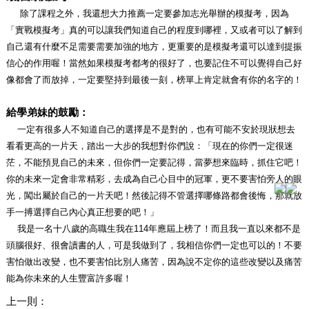
除了課程之外，我還想大力推薦一定要參加志光舉辦的模擬考，因為
「實戰模擬考」真的可以讓我們知道自己的程度到哪裡，又或者可以了解到
自己還有什麼不足需要需要加強的地方，更重要的是模擬考還可以達到提振
信心的作用喔！當然如果模擬考都考的很好了，也要記住不可以覺得自己好
像都會了而放掉，一定要堅持到最後一刻，榜單上肯定就會有你的名字的！
給學弟妹的鼓勵：
一定有很多人不知道自己的選擇是不是對的，也有可能不安於現狀想去
看看更高的一片天，踏出一大步的我想對你們說：「現在的你們一定很迷
茫，不能預見自己的未來，但你們一定要記得，當夢想來臨時，抓住它吧！
你的未來一定會非常精彩，去成為自己心目中的冠軍，更不要害怕旁人的眼
光，闖出屬於自己的一片天吧！然後記得不管選擇哪條路都會後悔，那就放
手一搏選擇自己內心真正想要的吧！」
我是一名十八歲的高職生我在114年應屆上榜了！而且我一直以來都不是
頭腦很好、很會讀書的人，可是我做到了，我相信你們一定也可以的！不要
害怕做出改變，也不要害怕比別人痛苦，因為說不定你的這些改變以及痛苦
能為你未來的人生豐富許多喔！
上一則：