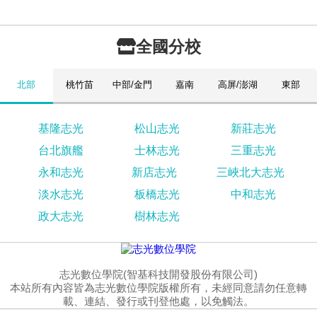
全國分校
北部
桃竹苗
中部/金門
嘉南
高屏/澎湖
東部
基隆志光
松山志光
新莊志光
台北旗艦
士林志光
三重志光
永和志光
新店志光
三峽北大志光
淡水志光
板橋志光
中和志光
政大志光
樹林志光
志光數位學院(智基科技開發股份有限公司)
本站所有內容皆為志光數位學院版權所有，未經同意請勿任意轉
載、連結、發行或刊登他處，以免觸法。