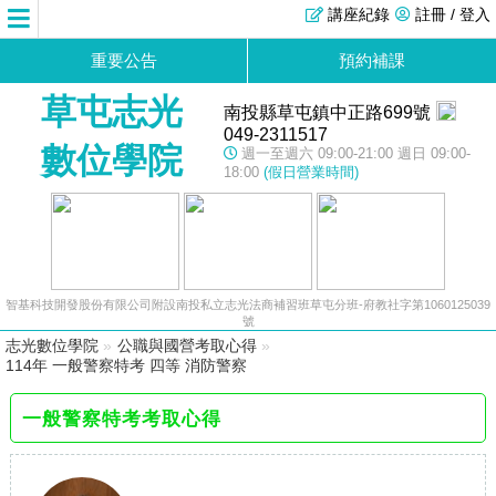
講座紀錄
註冊 / 登入
重要公告
預約補課
草屯志光
南投縣草屯鎮中正路699號
049-2311517
數位學院
週一至週六 09:00-21:00 週日 09:00-
18:00
(假日營業時間)
智基科技開發股份有限公司附設南投私立志光法商補習班草屯分班-府教社字第1060125039
號
志光數位學院
»
公職與國營考取心得
»
114年 一般警察特考 四等 消防警察
一般警察特考考取心得