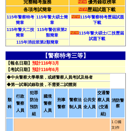
完整輔考服務
優秀錄取榜單
各項考試簡章
歷屆試題下載
115年警察特考
115年警大碩士簡
115年警察特考歷屆試題
簡章
章
下載
115年警大二技
115年警佐班第2
115年警大碩士/二技歷屆
簡章
類簡章
試題下載
115年消佐班第2類簡章
【警察特考三等】
【報名日期】
預計116年3月
【考試日期】
預計116年6月
◆中央警察大學畢業，或經警察人員考試及格者
◆第一試筆試錄取後，不需要二試體測
犯罪
交通警
行政
國境
類
防治
刑事
警察法
公共安
察人員
消防警
警察
警察
察
科
預防
警察
制人員
全人員
(交通
人員
人員
組
組)
1.◎國
文(作