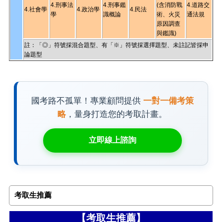
4.刑事法
4.刑事鑑
(含消防戰
4.道路交
4.社會學
4.政治學
4.民法
學
識概論
術、火災
通法規
原因調查
與鑑識)
註：「◎」符號採混合題型、有「※」符號採選擇題型、未註記皆採申
論題型
國考路不孤單！專業顧問提供
一對一備考策
略
，量身打造您的考取計畫。
立即線上諮詢
考取生推薦
【考取生推薦】