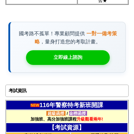
習★
國考路不孤單！專業顧問提供
一對一備考策
略
，量身打造您的考取計畫。
立即線上諮詢
考試資訊
116年警察特考新班開課
超級函授
/
金榜函授
加強班、高分加強班課程
升級觀看兩年!
【考試資源】