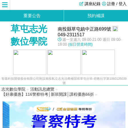
講座紀錄
註冊 / 登入
重要公告
預約補課
草屯志光
南投縣草屯鎮中正路699號
049-2311517
數位學院
週一至週六 09:00-21:00 週日 09:00-
18:00
(假日營業時間)
智基科技開發股份有限公司附設南投私立志光法商補習班草屯分班-府教社字第1060125039
號
志光數位學院
»
活動訊息總覽
»
【好康優惠】116警察特考│新班開課│課程優惠66折
»