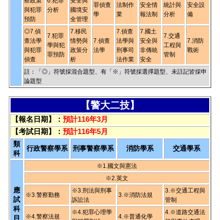
察政策
6.犯罪
安全與
罪偵查
法制作
安全情
統計與
安全設
與犯罪
分析
國境安
學
業
報法制
分析
備
預防
全管理
◎7.偵
7.移民
7.偵查
7.國土
7.犯罪
7.交通
查法學
情勢與
7.偵查
法學與
安全與
7.消防
學與犯
工程與
與犯罪
政策分
法學
刑事司
非傳統
戰術
罪預防
管制
偵查
析
法作業
安全
註：「◎」符號採混合題型、有「※」符號採選擇題型、未註記皆採申
論題型
【警大二技】
【報名日期】：
預計116年3月
【考試日期】：
預計116年5月
類
行政警察學系
刑事警察學系
消防學系
交通學系
科
※1.國文與憲法
※2.英文
應
※3.刑法與刑事
3.※交通工程與
※3.警察勤務
3.※消防法規
試
訴訟法
管制
科
※4.犯罪心理學
4.※道路交通法
※4.警察法規
4.※普通化學
目