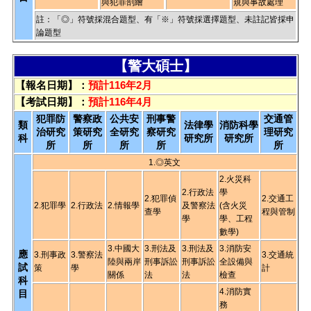
與犯罪剖繪
規與事故處理
註：「◎」符號採混合題型、有「※」符號採選擇題型、未註記皆採申
論題型
【警大碩士】
【報名日期】：
預計116年2月
【考試日期】：
預計116年4月
犯罪防
警察政
公共安
刑事警
交通管
類
法律學
消防科學
治研究
策研究
全研究
察研究
理研究
科
研究所
研究所
所
所
所
所
所
1.◎英文
2.火災科
2.行政法
學
2.犯罪偵
2.交通工
2.犯罪學
2.行政法
2.情報學
及警察法
(含火災
查學
程與管制
學
學、工程
數學)
3.中國大
3.刑法及
3.刑法及
3.消防安
應
3.刑事政
3.警察法
3.交通統
陸與兩岸
刑事訴訟
刑事訴訟
全設備與
試
策
學
計
關係
法
法
檢查
科
4.消防實
目
務