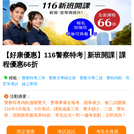
【好康優惠】116警察特考│新班開課│課
程優惠66折
標籤：
警察特考三等
警察大學碩士班
警察大學二技
警特內軌
升
官等考試
線上學習
活動摘要：
警察特考內軌僅限警大、警專畢業生報考，競爭者少、無二試體測，
116年3月報名、6月考試。課程涵蓋三等、警大碩士、二技、警佐
班，現開新班最高享66折。草屯志光一對一備考規劃，立即諮詢！
限定優惠
考試資訊
考取生推薦