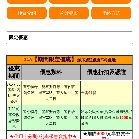
師資介紹
晉升專案
聯絡方式
限定優惠
【
期間限定優惠】
(以下憑證優惠不得併用)
優惠
優惠類科
優惠折扣及憑證
期間
7/1-7/31
警察特考、警察升官等、警佐班、
警察(內
消佐班、巡官333、警大碩士、警
全套
66
折
軌)專案
大二技
優惠
7/31前
警察特考、警察升官等、警佐班、
出示公級公家(含公保繳費證明/
軍公教
消佐班、巡官333、警大碩士、警
國營約聘人員)證件再折
1000
元
憑證優
大二技
優惠
惠
★加購
4000
元享雙效學
★信用卡分期0利率優惠實施中★