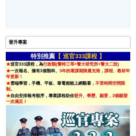
晉升專案
特別推薦
【 巡官333課程 】
★
巡官333課程，為
行政類(警特三等+警大研究所+警大二技)
★
一次報名、擁有3個類科、
3年的看課期限最充裕，課程、教材年
年更新！
★
雲端學習，手機、平板、筆電都能上網觀看，
不受時間空間限
制。
★
自由安排報考順序，專業課程助你
晉升、學歷、願景，3個願望
一次滿足！