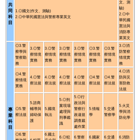
文、測
共
驗)
同
1.◎國文(作文、測驗)
2.◎中
科
2.◎中華民國憲法與警察專業英文
華民國
目
憲法與
消防專
業英文
◎3.警
3.◎消
3.◎警
3.◎警
3.◎警
3.◎警
◎3.警
◎3.警
察學與
防警察
察情境
察情境
察情境
察情境
察
情境
察
情境
警察勤
情境實
實務
實務
實務
實務
實務
實務
務
務
4.◎消
◎4.警
4.◎警
4.◎警
4.◎警
4.◎警
◎4.警
◎4.警
防與災
察情境
察法規
察法規
察法規
察法規
察法規
察法規
害防救
實務
法規
5.◎行
5.◎刑
5.諮商
政法與
案現場
5.火災
◎5.警
輔導與
5.國境
警察行
5.情報
5.交通
專
處理與
學與消
察法規
婦幼保
執法
政違規
學
警察學
業
刑事鑑
防化學
護
調查裁
科
識
處作業
目
◎6.警
6.國土
6.◎犯
6.警察
6.國家
6.交通
6.消防